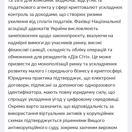
податкового агента у сфері криптовалют ускладнює
контроль за доходами, що створює ризики
ухилення від сплати податків. Фахівці Національної
асоціації адвокатів України висловлюють
занепокоєння щодо законопроєкту, вказуючи на
надмірні вимоги до учасників ринку, високі
фінансові санкції, складність обліку операцій та
обмеження для резидентів «Дія Сіті». Це може
призвести до монополізації ринку та ускладнення
розвитку малого і середнього бізнесу в криптосфері.
Юридична практика підтверджує, що електронні
договори, підписані за допомогою одноразового
ідентифікатора, мають повну юридичну силу, що
спрощує укладення угод у цифровому середовищі.
Окремо варто зазначити, що відповідальність за
використання віртуальних активів у корупційних
схемах підтверджується рішеннями Вищого
антикорупційного суду, зокрема заочним вироком