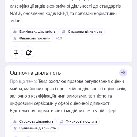
класифікації видів економічної діяльності до стандартів
NACE, оновлення кодів КВЕД та пов'язані нормативні
зміни
Банківська діяльність
Страхова діяльність
Фінансові послуги
+13
Оціночна діяльність
+8
Про що тема:
Тема охоплює правове регулювання оцінки
майна, майнових прав і професійної діяльності оцінювачів,
включно з кваліфікаційними вимогами, звітністю та
цифровими сервісами у сфері оціночної діяльності.
Відстеження нормативних і медійних змін у цій сфері
корисне для власника бізнесу, керівника, юриста або
Страхова діяльність
Фінансові послуги
бухгалтера під час оподаткування, приватизації, оренди
Будівельна діяльність
державного майна, корпоративних угод і перевірки