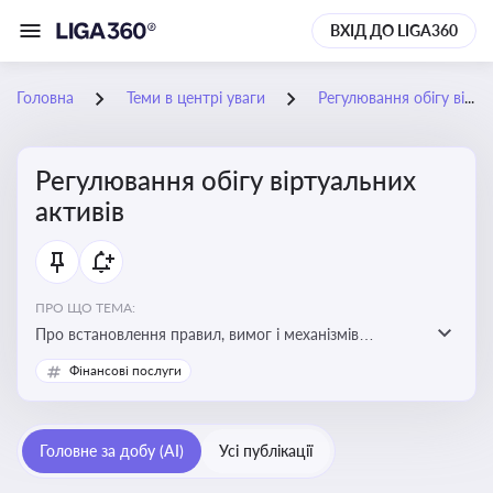
ВХІД ДО LIGA360
Головна
Теми в центрі уваги
Регулювання обігу віртуальних активів
Регулювання обігу віртуальних
активів
ПРО ЩО ТЕМА:
Про встановлення правил, вимог і механізмів
контролю за використанням, обігом та
Фінансові послуги
оподаткуванням віртуальних активів, таких як
криптовалюти
Головне за добу (AI)
Усі публікації