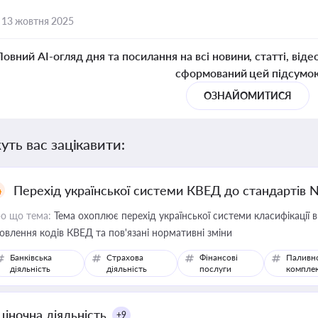
,
13 жовтня 2025
Повний AI-огляд дня та посилання на всі новини, статті, віде
сформований цей підсумо
ОЗНАЙОМИТИСЯ
уть вас зацікавити:
Перехід української системи КВЕД до стандартів 
о що тема:
Тема охоплює перехід української системи класифікації в
овлення кодів КВЕД та пов'язані нормативні зміни
Банківська
Страхова
Фінансові
Паливн
діяльність
діяльність
послуги
компле
ціночна діяльність
+9