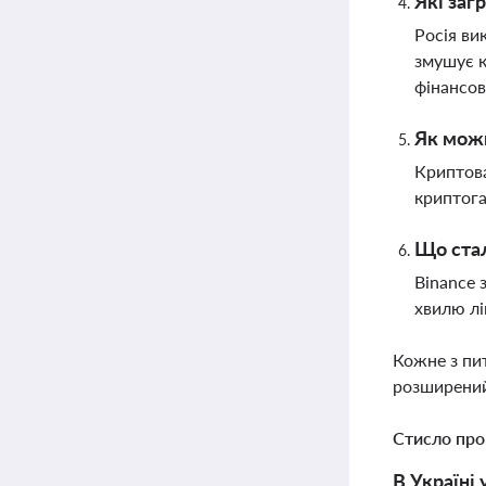
Які заг
Росія ви
змушує к
фінансов
Як можн
Криптова
криптога
Що стал
Binance 
хвилю лі
Кожне з пи
розширений
Стисло про
В Україні