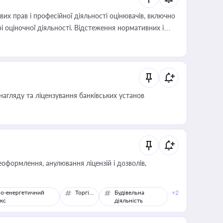
х прав і професійної діяльності оцінювачів, включно
і оціночної діяльності. Відстеження нормативних і
иста або бухгалтера під час оподаткування,
 статусу суб'єктів оціночної діяльності
нагляду та ліцензування банківських установ
оформлення, анулювання ліцензій і дозволів,
о-енергетичний
Торгівля
Будівельна
+2
кс
діяльність