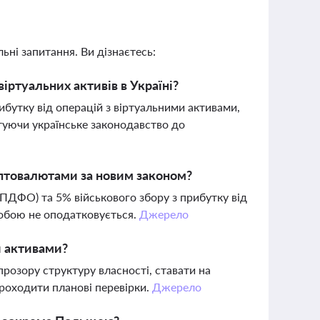
ьні запитання. Ви дізнаєтесь:
іртуальних активів в Україні?
бутку від операцій з віртуальними активами,
птуючи українське законодавство до
иптовалютами за новим законом?
(ПДФО) та 5% військового збору з прибутку від
собою не оподатковується.
Джерело
и активами?
розору структуру власності, ставати на
 проходити планові перевірки.
Джерело