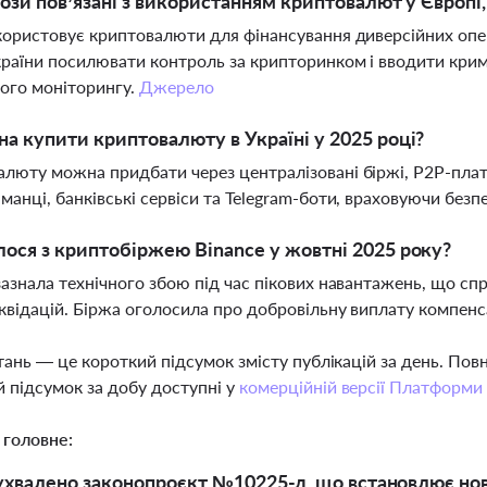
рози пов’язані з використанням криптовалют у Європ
користовує криптовалюти для фінансування диверсійних опера
раїни посилювати контроль за крипторинком і вводити крим
ого моніторингу.
Джерело
а купити криптовалюту в Україні у 2025 році?
люту можна придбати через централізовані біржі, P2P-плат
манці, банківські сервіси та Telegram-боти, враховуючи безпе
ося з криптобіржею Binance у жовтні 2025 року?
зазнала технічного збою під час пікових навантажень, що с
квідацій. Біржа оголосила про добровільну виплату компе
тань — це короткий підсумок змісту публікацій за день. По
 підсумок за добу доступні у
комерційній версії Платформи
 головне:
 ухвалено законопроєкт №10225-д, що встановлює нов