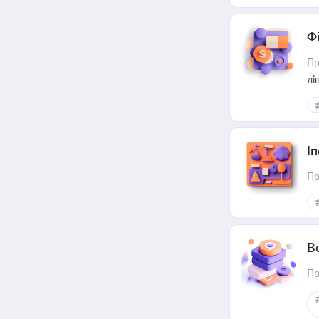
Ф
Пр
лі
І
Пр
В
Пр