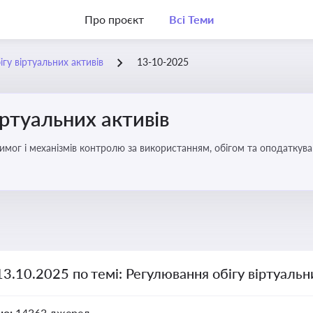
Про проєкт
Всі Теми
гу віртуальних активів
13-10-2025
іртуальних активів
имог і механізмів контролю за використанням, обігом та оподаткуван
13.10.2025 по темі: Регулювання обігу віртуальн
но:
14363 джерел