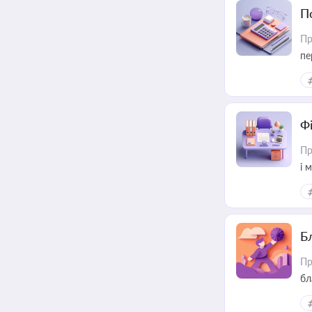
П
Пр
пе
Ф
Пр
і 
Б
Пр
бл