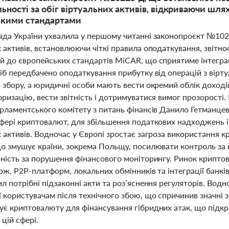
ьності за обіг віртуальних активів, відкриваючи шлях
ькими стандартами
ада України ухвалила у першому читанні законопроєкт №102
 активів, встановлюючи чіткі правила оподаткування, звітно
й до європейських стандартів MiCAR, що сприятиме інтеграц
сіб передбачено оподаткування прибутку від операцій з ві
 збору, а юридичні особи мають вести окремий облік доходів
ризацію, вести звітність і дотримуватися вимог прозорості.
рламентського комітету з питань фінансів Данило Гетманцев 
сфері криптовалют, для збільшення податкових надходжень і
х активів. Водночас у Європі зростає загроза використання 
що змушує країни, зокрема Польщу, посилювати контроль за
ьність за порушення фінансового моніторингу. Ринок криптов
рж, P2P-платформ, локальних обмінників та інтеграції банкі
л потрібні підзаконні акти та роз’яснення регуляторів. Вод
 користувачам після технічного збою, що спричинив значні з
ує криптовалюту для фінансування гібридних атак, що підк
цій сфері.