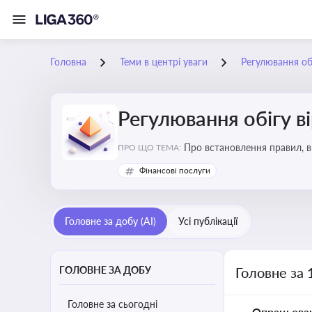
Головна
Теми в центрі уваги
Регулювання обі
Регулювання обігу в
Про встановлення правил, в
ПРО ЩО ТЕМА:
криптовалюти
Фінансові послуги
Головне за добу (AI)
Усі публікації
ГОЛОВНЕ ЗА ДОБУ
Головне за 
Головне за сьогодні
Опрацьова