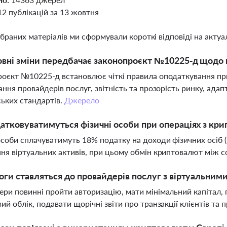
12 публікацій за 13 жовтня
ібраних матеріалів ми сформували короткі відповіді на актуал
овні зміни передбачає законопроєкт №10225-д щодо в
оєкт №10225-д встановлює чіткі правила оподаткування при
ання провайдерів послуг, звітність та прозорість ринку, ада
ьких стандартів.
Джерело
атковуватимуться фізичні особи при операціях з кр
особи сплачуватимуть 18% податку на доходи фізичних осіб 
ня віртуальних активів, при цьому обмін криптовалют між 
оги ставляться до провайдерів послуг з віртуальним
ри повинні пройти авторизацію, мати мінімальний капітал, п
ий облік, подавати щорічні звіти про транзакції клієнтів та