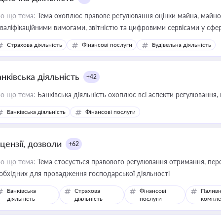
о що тема:
Тема охоплює правове регулювання оцінки майна, майнови
кваліфікаційними вимогами, звітністю та цифровими сервісами у сфер
дійних змін у цій сфері корисне для власника бізнесу, керівника, юр
Страхова діяльність
Фінансові послуги
Будівельна діяльність
иватизації, оренди державного майна, корпоративних угод і перевірки
нківська діяльність
+42
о що тема:
Банківська діяльність охоплює всі аспекти регулювання, 
Банківська діяльність
Фінансові послуги
цензії, дозволи
+62
о що тема:
Тема стосується правового регулювання отримання, пере
обхідних для провадження господарської діяльності
Банківська
Страхова
Фінансові
Паливн
діяльність
діяльність
послуги
компле