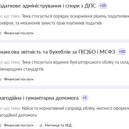
одаткове адміністрування і спори з ДПС
+25
о що тема:
Тема стосується порядку оскарження рішень податкових
ревірок, та механізмів захисту прав платників податків
Фінансові послуги
інансова звітність та бухоблік за П(С)БО і МСФЗ
+50
о що тема:
Тема стосується ведення бухгалтерського обліку та скла
міжнародних стандартів
Фінансові послуги
лагодійна і гуманітарна допомога
+5
о що тема:
Кейси та нормативний супровід обліку, митного оформлен
агодійної допомоги
Фінансові послуги
Митниця та ЗЕД