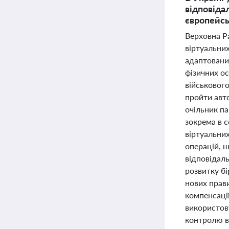
відповідал
європейс
Верховна Р
віртуальних
адаптовани
фізичних о
військового
пройти авто
очільник па
зокрема в 
віртуальни
операцій, 
відповідал
розвитку бі
нових прави
компенсації
використов
контролю в 