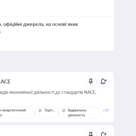
о, офіційні джерела, на основі яких
к
NACE
идів економічної діяльності до стандартів NACE,
о-енергетичний
Торгівля
Будівельна
+10
кс
діяльність