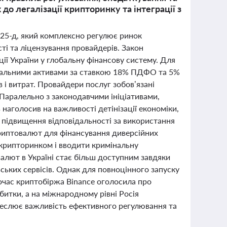
 до легалізації крипторинку та інтеграції з
25-д, який комплексно регулює ринок
сті та ліцензування провайдерів. Закон
ії України у глобальну фінансову систему. Для
ртуальними активами за ставкою 18% ПДФО та 5%
 і витрат. Провайдери послуг зобов’язані
 Паралельно з законодавчими ініціативами,
наголосив на важливості детінізації економіки,
 підвищення відповідальності за використання
криптовалют для фінансування диверсійних
 крипторинком і вводити кримінальну
алют в Україні стає більш доступним завдяки
вських сервісів. Однак для повноцінного запуску
ночас криптобіржа Binance оголосила про
битки, а на міжнародному рівні Росія
реслює важливість ефективного регулювання та