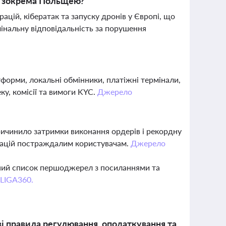
і, зокрема Польщею?
цій, кібератак та запуску дронів у Європі, що
інальну відповідальність за порушення
форми, локальні обмінники, платіжні термінали,
ку, комісії та вимоги KYC.
Джерело
причинило затримки виконання ордерів і рекордну
нсацій постраждалим користувачам.
Джерело
вний список першоджерел з посиланнями та
 LIGA360.
і правила регулювання, оподаткування та