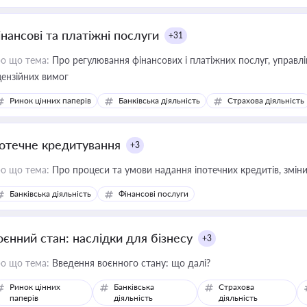
інансові та платіжні послуги
+31
о що тема:
Про регулювання фінансових і платіжних послуг, управління коштами, приймання платежів та дотримання
цензійних вимог
Ринок цінних паперів
Банківська діяльність
Страхова діяльність
потечне кредитування
+3
о що тема:
Про процеси та умови надання іпотечних кредитів, зміни
Банківська діяльність
Фінансові послуги
оєнний стан: наслідки для бізнесу
+3
о що тема:
Введення воєнного стану: що далі?
Ринок цінних
Банківська
Страхова
паперів
діяльність
діяльність