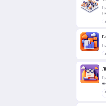
Пр
з 
ме
пр
Ба
Пр
Лі
Пр
не