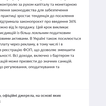
 контролю за рухом капіталу та монетарною
алення законодавства для забезпечення
й практиці зростає тенденція до посилення
 підтримала законопроєкт про введення 36%
ежно від їх продажу. Цей крок викликає
рисдикцій із більш лояльним податковим
овими активами. В Україні також посилюється
лату через рекламу, в тому числі і в
рез реєстрацію ФОП, що дозволяє зменшити
ьності. Всі доходи, включно з бартером та
ацій може призвести до значних санкцій.
до регулювання, оподаткування та
о, офіційні джерела, на основі яких
к