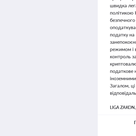
швидка лег
політикою 
безпечного 
оподаткува
податку на 
занепокоєн
режимом і 
контроль за
криптовалю
податкове н
іноземними
Загалом, ц
відповідаль
LIGA ZAKON