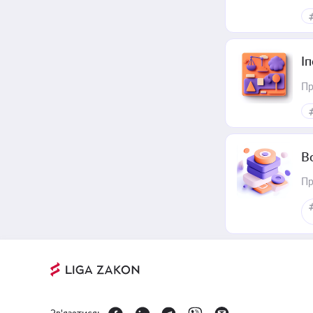
І
Пр
В
Пр