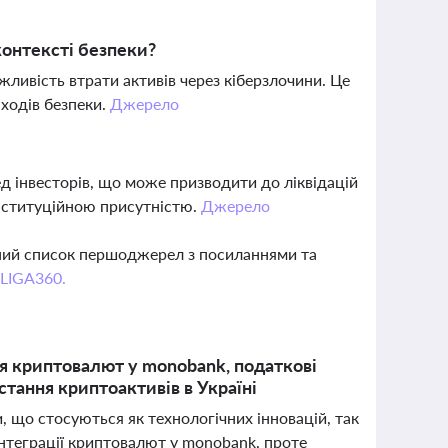
контексті безпеки?
ливість втрати активів через кіберзлочини. Це
ходів безпеки.
Джерело
д інвесторів, що може призводити до ліквідацій
 інституційною присутністю.
Джерело
вний список першоджерел з посиланнями та
 LIGA360.
ія криптовалют у monobank, податкові
стання криптоактивів в Україні
, що стосуються як технологічних інновацій, так
інтеграції криптовалют у monobank, проте