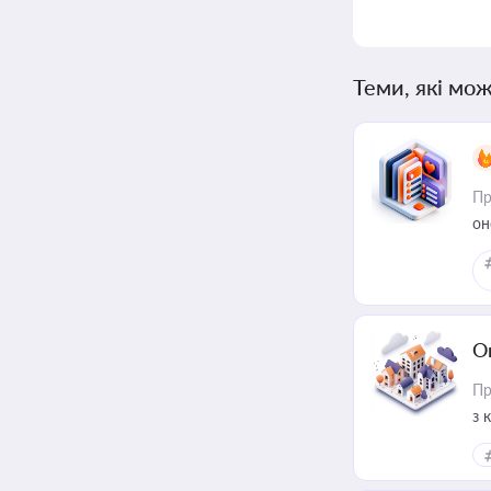
Теми, які мож
Пр
он
О
Пр
з 
ме
пр