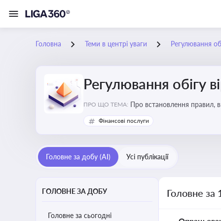
Головна
Теми в центрі уваги
Регулювання обі
Регулювання обігу в
Про встановлення правил, в
ПРО ЩО ТЕМА:
криптовалюти
Фінансові послуги
Головне за добу (AI)
Усі публікації
ГОЛОВНЕ ЗА ДОБУ
Головне за 
Головне за сьогодні
Опрацьова