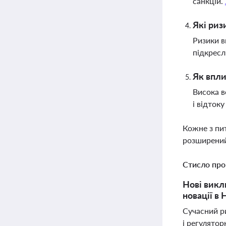
санкцій.
Які риз
Ризики в
підкресл
Як впли
Висока в
і відток
Кожне з пи
розширений
Стисло про
Нові викл
новації в
Сучасний ри
і регулятор