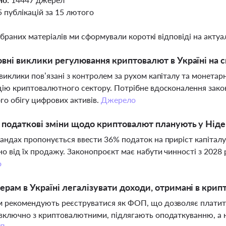
5 публікацій за 15 лютого
ібраних матеріалів ми сформували короткі відповіді на актуал
овні виклики регулювання криптовалют в Україні на с
виклики пов’язані з контролем за рухом капіталу та монет
цію криптовалютного сектору. Потрібне вдосконалення зако
го обігу цифрових активів.
Джерело
і податкові зміни щодо криптовалют планують у Нід
андах пропонується ввести 36% податок на приріст капіталу
о від їх продажу. Законопроєкт має набути чинності з 2028 
о
ерам в Україні легалізувати доходи, отримані в крип
 рекомендують реєструватися як ФОП, що дозволяє платити 
включно з криптовалютними, підлягають оподаткуванню, а 