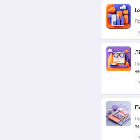
Ба
Пр
Лі
Пр
не
П
Пр
пе