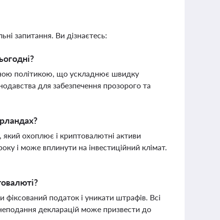
ьні запитання. Ви дізнаєтесь:
ьогодні?
арною політикою, що ускладнює швидку
нодавства для забезпечення прозорого та
ерландах?
, який охоплює і криптовалютні активи
року і може вплинути на інвестиційний клімат.
товалюті?
фіксований податок і уникати штрафів. Всі
неподання декларацій може призвести до