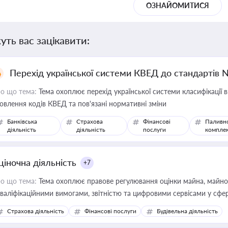
ОЗНАЙОМИТИСЯ
уть вас зацікавити:
Перехід української системи КВЕД до стандартів 
о що тема:
Тема охоплює перехід української системи класифікації в
овлення кодів КВЕД та пов'язані нормативні зміни
Банківська
Страхова
Фінансові
Паливн
діяльність
діяльність
послуги
компле
ціночна діяльність
+7
о що тема:
Тема охоплює правове регулювання оцінки майна, майнови
кваліфікаційними вимогами, звітністю та цифровими сервісами у сфер
дійних змін у цій сфері корисне для власника бізнесу, керівника, юр
Страхова діяльність
Фінансові послуги
Будівельна діяльність
иватизації, оренди державного майна, корпоративних угод і перевірки