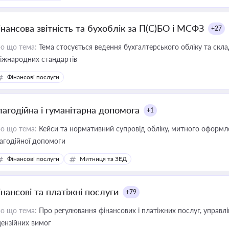
інансова звітність та бухоблік за П(С)БО і МСФЗ
+27
о що тема:
Тема стосується ведення бухгалтерського обліку та скла
міжнародних стандартів
Фінансові послуги
лагодійна і гуманітарна допомога
+1
о що тема:
Кейси та нормативний супровід обліку, митного оформлен
агодійної допомоги
Фінансові послуги
Митниця та ЗЕД
інансові та платіжні послуги
+79
о що тема:
Про регулювання фінансових і платіжних послуг, управління коштами, приймання платежів та дотримання
цензійних вимог