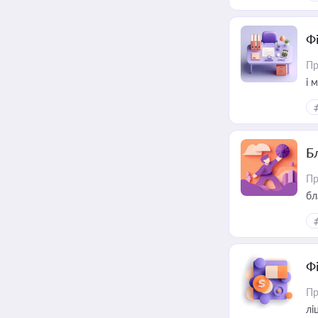
Ф
Пр
і 
Б
Пр
бл
Ф
Пр
лі