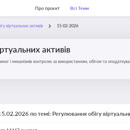
Про проєкт
Всі Теми
гу віртуальних активів
15-02-2026
іртуальних активів
имог і механізмів контролю за використанням, обігом та оподаткуван
15.02.2026 по темі: Регулювання обігу віртуальн
но:
14447 джерел