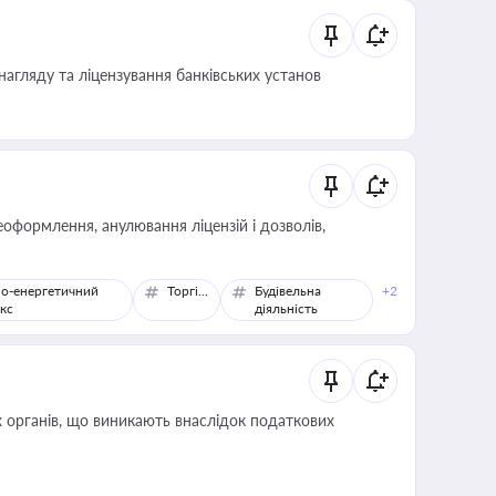
нагляду та ліцензування банківських установ
оформлення, анулювання ліцензій і дозволів,
о-енергетичний
Торгівля
Будівельна
+2
кс
діяльність
 органів, що виникають внаслідок податкових