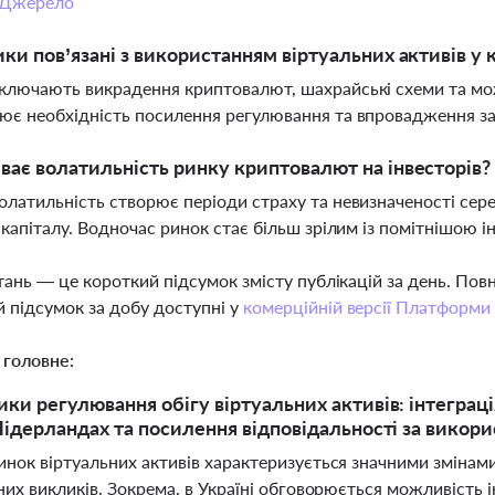
Джерело
ики пов’язані з використанням віртуальних активів у 
ключають викрадення криптовалют, шахрайські схеми та мож
ює необхідність посилення регулювання та впровадження за
ває волатильність ринку криптовалют на інвесторів?
олатильність створює періоди страху та невизначеності сере
у капіталу. Водночас ринок стає більш зрілим із помітнішою
тань — це короткий підсумок змісту публікацій за день. По
 підсумок за добу доступні у
комерційній версії Платформи
 головне:
ики регулювання обігу віртуальних активів: інтеграц
 Нідерландах та посилення відповідальності за викори
нок віртуальних активів характеризується значними змінами
них викликів. Зокрема, в Україні обговорюється можливість 