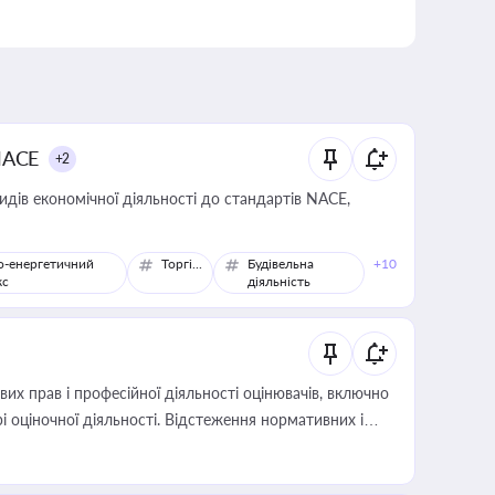
NACE
+2
идів економічної діяльності до стандартів NACE,
о-енергетичний
Торгівля
Будівельна
+10
кс
діяльність
х прав і професійної діяльності оцінювачів, включно
і оціночної діяльності. Відстеження нормативних і
иста або бухгалтера під час оподаткування,
 статусу суб'єктів оціночної діяльності