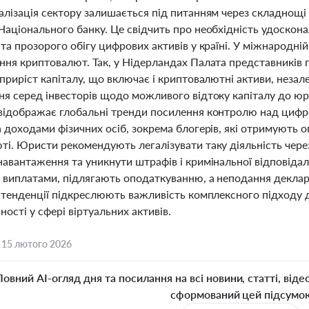
алізація сектору залишається під питанням через складнощі
Національного банку. Це свідчить про необхідність удоскон
та прозорого обігу цифрових активів у країні. У міжнародні
ння криптовалют. Так, у Нідерландах Палата представників
приріст капіталу, що включає і криптовалютні активи, незал
ня серед інвесторів щодо можливого відтоку капіталу до ю
відображає глобальні тренди посилення контролю над цифр
 доходами фізичних осіб, зокрема блогерів, які отримують оп
ті. Юристи рекомендують легалізувати таку діяльність че
авантаження та уникнути штрафів і кримінальної відповідал
 виплатами, підлягають оподаткуванню, а неподання деклар
і тенденції підкреслюють важливість комплексного підходу 
ності у сфері віртуальних активів.
,
15 лютого 2026
Повний AI-огляд дня та посилання на всі новини, статті, віде
сформований цей підсумо