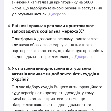
зниження капіталізації крипторинку на $800
млрд, що відображає високі ризики інвестування
у віртуальні активи.
Джерело
Які нові правила реклами криптовалют
запроваджує соціальна мережа X?
Платформа X дозволила рекламу криптовалют,
але ввела обов’язкове маркування платного
партнерського контенту, що підвищує прозорість
і відповідальність рекламодавців.
Джерело
Як питання використання віртуальних
активів впливає на доброчесність суддів в
Україні?
Під час відбору суддів Вищого антикорупційного
суду перевіряють прозорість доходів, у тому
числі пов’язаних із криптовалютами, що
підкреслює важливість відповідальності за
використання віртуальних активів у правовій