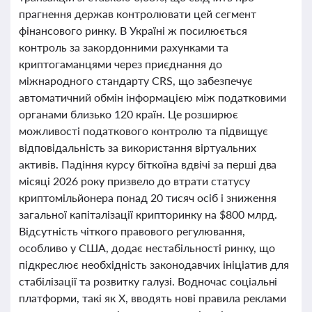
прагнення держав контролювати цей сегмент
фінансового ринку. В Україні ж посилюється
контроль за закордонними рахунками та
криптогаманцями через приєднання до
міжнародного стандарту CRS, що забезпечує
автоматичний обмін інформацією між податковими
органами близько 120 країн. Це розширює
можливості податкового контролю та підвищує
відповідальність за використання віртуальних
активів. Падіння курсу біткоїна вдвічі за перші два
місяці 2026 року призвело до втрати статусу
криптомільйонера понад 20 тисяч осіб і зниження
загальної капіталізації крипторинку на $800 млрд.
Відсутність чіткого правового регулювання,
особливо у США, додає нестабільності ринку, що
підкреслює необхідність законодавчих ініціатив для
стабілізації та розвитку галузі. Водночас соціальні
платформи, такі як X, вводять нові правила реклами