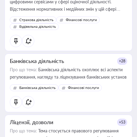
цифровими сервісами у сфері оціночної діяльності.
Відстеження нормативних і медійних змін у цій сфері
корисне для власника бізнесу, керівника, юриста або
Страхова діяльність
Фінансові послуги
бухгалтера під час оподаткування, приватизації, оренди
Будівельна діяльність
державного майна, корпоративних угод і перевірки
статусу суб'єктів оціночної діяльності
Банківська діяльність
+28
Про що тема:
Банківська діяльність охоплює всі аспекти
регулювання, нагляду та ліцензування банківських установ
Банківська діяльність
Фінансові послуги
Ліцензії, дозволи
+53
Про що тема:
Тема стосується правового регулювання