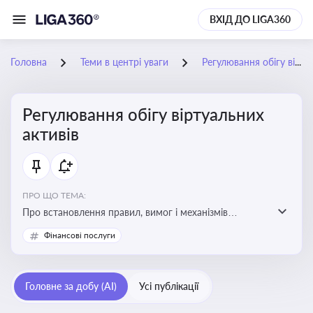
ВХІД ДО LIGA360
Головна
Теми в центрі уваги
Регулювання обігу віртуальних активів
Регулювання обігу віртуальних
активів
ПРО ЩО ТЕМА:
Про встановлення правил, вимог і механізмів
контролю за використанням, обігом та
Фінансові послуги
оподаткуванням віртуальних активів, таких як
криптовалюти
Головне за добу (AI)
Усі публікації