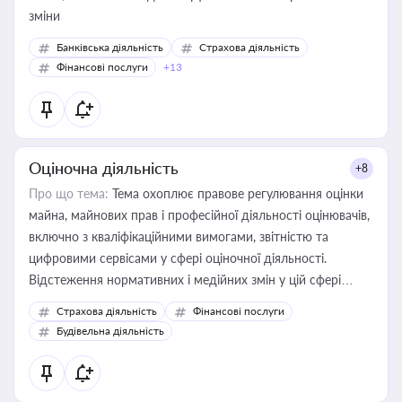
зміни
Банківська діяльність
Страхова діяльність
Фінансові послуги
+13
Оціночна діяльність
+8
Про що тема:
Тема охоплює правове регулювання оцінки
майна, майнових прав і професійної діяльності оцінювачів,
включно з кваліфікаційними вимогами, звітністю та
цифровими сервісами у сфері оціночної діяльності.
Відстеження нормативних і медійних змін у цій сфері
корисне для власника бізнесу, керівника, юриста або
Страхова діяльність
Фінансові послуги
бухгалтера під час оподаткування, приватизації, оренди
Будівельна діяльність
державного майна, корпоративних угод і перевірки
статусу суб'єктів оціночної діяльності