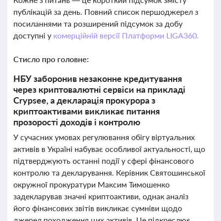
публікацій за день. Повний список першоджерел з
посиланнями та розширений підсумок за добу
доступні у
комерційній версії Платформи LIGA360.
Стисло про головне:
НБУ заборонив незаконне кредитування
через криптовалютні сервіси на прикладі
Crypsee, а декларація прокурора з
криптоактивами викликає питання
прозорості доходів і контролю
У сучасних умовах регулювання обігу віртуальних
активів в Україні набуває особливої актуальності, що
підтверджують останні події у сфері фінансового
контролю та декларування. Керівник Святошинської
окружної прокуратури Максим Тимошенко
задекларував значні криптоактиви, однак аналіз
його фінансових звітів викликає сумніви щодо
джерел походження цих активів. Це підкреслює