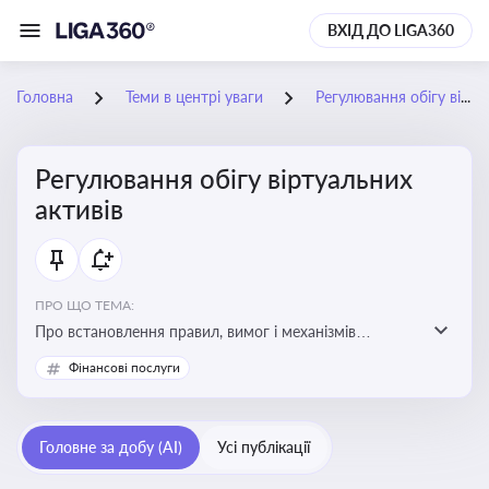
ВХІД ДО LIGA360
Головна
Теми в центрі уваги
Регулювання обігу віртуальних активів
Регулювання обігу віртуальних
активів
ПРО ЩО ТЕМА:
Про встановлення правил, вимог і механізмів
контролю за використанням, обігом та
Фінансові послуги
оподаткуванням віртуальних активів, таких як
криптовалюти
Головне за добу (AI)
Усі публікації