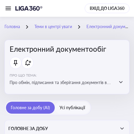
ВХІД ДО LIGA360
Головна
Теми в центрі уваги
Електронний документообіг
Електронний документообіг
ПРО ЩО ТЕМА:
Про обмін, підписання та зберігання документів в
електронній формі з юридичною силою без
використання паперу
Головне за добу (AI)
Усі публікації
ГОЛОВНЕ ЗА ДОБУ