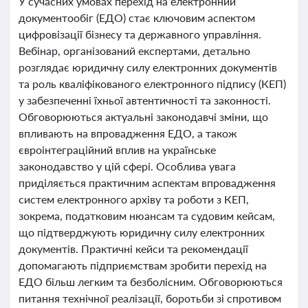
У сучасних умовах перехід на електронний
документообіг (ЕДО) стає ключовим аспектом
цифровізації бізнесу та державного управління.
Вебінар, організований експертами, детально
розглядає юридичну силу електронних документів
та роль кваліфікованого електронного підпису (КЕП)
у забезпеченні їхньої автентичності та законності.
Обговорюються актуальні законодавчі зміни, що
впливають на впровадження ЕДО, а також
євроінтеграційний вплив на українське
законодавство у цій сфері. Особлива увага
приділяється практичним аспектам впровадження
систем електронного архіву та роботи з КЕП,
зокрема, податковим нюансам та судовим кейсам,
що підтверджують юридичну силу електронних
документів. Практичні кейси та рекомендації
допомагають підприємствам зробити перехід на
ЕДО більш легким та безболісним. Обговорюються
питання технічної реалізації, боротьби зі спротивом