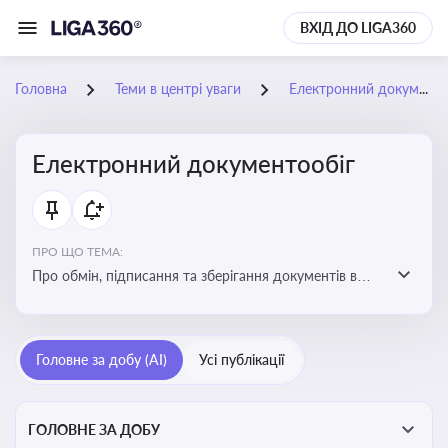
ВХІД ДО LIGA360
Головна
Теми в центрі уваги
Електронний документообіг
Електронний документообіг
ПРО ЩО ТЕМА:
Про обмін, підписання та зберігання документів в
електронній формі з юридичною силою без
використання паперу
Головне за добу (AI)
Усі публікації
ГОЛОВНЕ ЗА ДОБУ