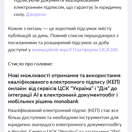
електронним підписом, що гарантує їх юридичну
силу.
Джерело
Кожне з питань — це короткий підсумок змісту
публікацій за день. Повний список першоджерел з
посиланнями та розширений підсумок за добу
доступні у
комерційній версії Платформи LIGA360.
Стисло про головне:
Нові можливості отримання та використання
кваліфікованого електронного підпису (КЕП)
онлайн: від сервісів ЦСК "Україна" і "Дія" до
інтеграції AI в електронний документообіг і
мобільних рішень monobank
Кваліфікований електронний підпис (КЕП) стає все
більш доступним та необхідним інструментом для
юридично значущого електронного документообігу
в Україні. Сервіси ЦСК "Україна" та застосунок "Дія"