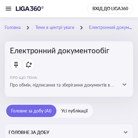
ВХІД ДО LIGA360
Головна
Теми в центрі уваги
Електронний документообіг
Електронний документообіг
ПРО ЩО ТЕМА:
Про обмін, підписання та зберігання документів в
електронній формі з юридичною силою без
використання паперу
Головне за добу (AI)
Усі публікації
ГОЛОВНЕ ЗА ДОБУ