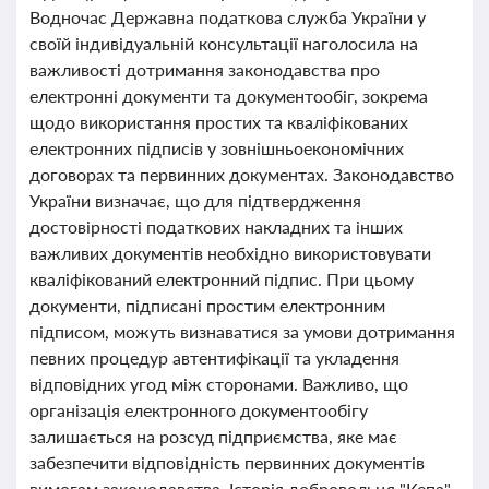
Водночас Державна податкова служба України у
своїй індивідуальній консультації наголосила на
важливості дотримання законодавства про
електронні документи та документообіг, зокрема
щодо використання простих та кваліфікованих
електронних підписів у зовнішньоекономічних
договорах та первинних документах. Законодавство
України визначає, що для підтвердження
достовірності податкових накладних та інших
важливих документів необхідно використовувати
кваліфікований електронний підпис. При цьому
документи, підписані простим електронним
підписом, можуть визнаватися за умови дотримання
певних процедур автентифікації та укладення
відповідних угод між сторонами. Важливо, що
організація електронного документообігу
залишається на розсуд підприємства, яке має
забезпечити відповідність первинних документів
вимогам законодавства. Історія добровольця "Кепа",