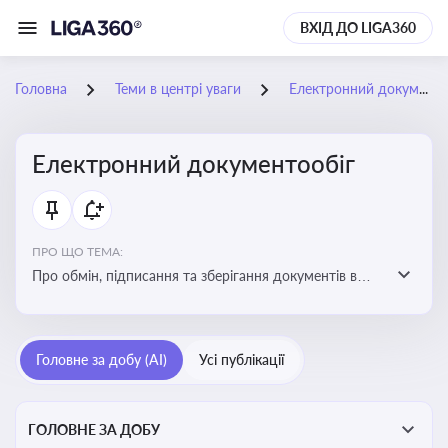
ВХІД ДО LIGA360
Головна
Теми в центрі уваги
Електронний документообіг
Електронний документообіг
ПРО ЩО ТЕМА:
Про обмін, підписання та зберігання документів в
електронній формі з юридичною силою без
використання паперу
Головне за добу (AI)
Усі публікації
ГОЛОВНЕ ЗА ДОБУ