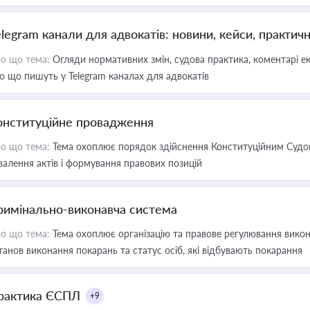
elegram канали для адвокатів: новини, кейси, практич
о що тема:
Огляди нормативних змін, судова практика, коментарі екс
о що пишуть у Telegram каналах для адвокатів
онституційне провадження
о що тема:
Тема охоплює порядок здійснення Конституційним Судом
валення актів і формування правових позицій
римінально-виконавча система
о що тема:
Тема охоплює організацію та правове регулювання викона
танов виконання покарань та статус осіб, які відбувають покарання
рактика ЄСПЛ
+9