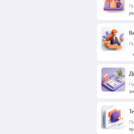
Пр
ре
В
Пр
Д
Пр
зо
T
Пр
пр