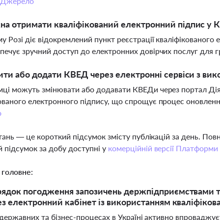
Джерело
а отримати кваліфікований електронний підпис у К
у Розі діє відокремлений пункт реєстрації кваліфікованого
печує зручний доступ до електронних довірчих послуг для г
ити або додати КВЕД через електронні сервіси з ви
ці можуть змінювати або додавати КВЕДи через портал Дія
ованого електронного підпису, що спрощує процес оновлення
о
тань — це короткий підсумок змісту публікацій за день. По
 підсумок за добу доступні у
комерційній версії Платформи
 головне:
ядок погодження запозичень держпідприємствами та
ез електронний кабінет із використанням кваліфіков
 державних та бізнес-процесах в Україні активно впроваджує