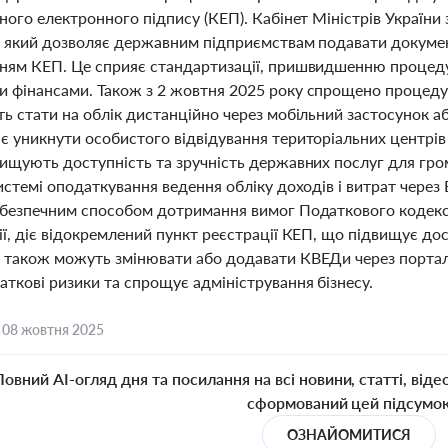
аного електронного підпису (КЕП). Кабінет Міністрів Україн
 який дозволяє державним підприємствам подавати документи
ням КЕП. Це сприяє стандартизації, пришвидшенню процеду
 фінансами. Також з 2 жовтня 2025 року спрощено процедур
ь стати на облік дистанційно через мобільний застосунок а
є уникнути особистого відвідування територіальних центрів
вищують доступність та зручність державних послуг для гро
истемі оподаткування ведення обліку доходів і витрат через
 безпечним способом дотримання вимог Податкового кодексу
ї, діє відокремлений пункт реєстрації КЕП, що підвищує до
 також можуть змінювати або додавати КВЕДи через портал
ткові ризики та спрощує адміністрування бізнесу.
,
08 жовтня 2025
Повний AI-огляд дня та посилання на всі новини, статті, віде
сформований цей підсумо
ОЗНАЙОМИТИСЯ