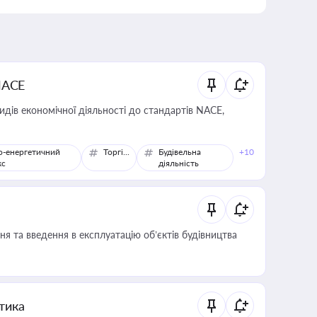
NACE
идів економічної діяльності до стандартів NACE,
о-енергетичний
Торгівля
Будівельна
+10
кс
діяльність
я та введення в експлуатацію об’єктів будівництва
итика