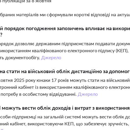
8 публікацій за 8 жовтня
ібраних матеріалів ми сформували короткі відповіді на актуал
й порядок погодження запозичень впливає на викори
?
рядок дозволяє державним підприємствам подавати докуме
використанням кваліфікованого електронного підпису (КЕП
ть документообігу.
Джерело
а стати на військовий облік дистанційно за допомо
 жовтня 2025 року юнаки 17 років можуть стати на військови
тронний кабінет із використанням кваліфікованого електро
потребу в особистому відвідуванні.
Джерело
можуть вести облік доходів і витрат з використанн
особи-підприємці на загальній системі можуть вести облік до
ний кабінет, використовуючи КЕП, що забезпечує зручність,