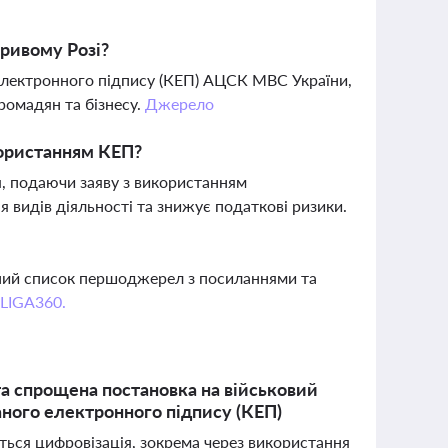
ривому Розі?
 електронного підпису (КЕП) АЦСК МВС України,
ромадян та бізнесу.
Джерело
користанням КЕП?
, подаючи заяву з використанням
 видів діяльності та знижує податкові ризики.
вний список першоджерел з посиланнями та
 LIGA360.
 спрощена постановка на військовий
аного електронного підпису (КЕП)
ться цифровізація, зокрема через використання