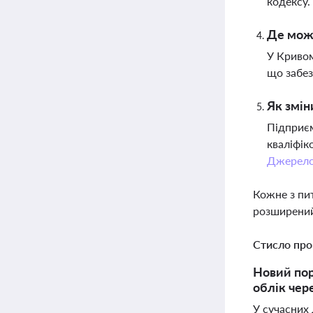
кодексу.
Де можн
У Кривом
що забез
Як змін
Підприєм
кваліфік
Джерел
Кожне з пи
розширений
Стисло про
Новий пор
облік чер
У сучасних