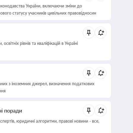
конодавства України, включаючи зміни до
ового статусу учасників цивільних правовідносин
світніх рівнів та кваліфікацій в Україні
аних з іноземних джерел, визначення податкових
ння
ні поради
пертів, юридичні алгоритми, правові новини - все,