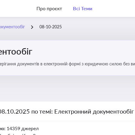
Про проєкт
Всі Теми
окументообіг
08-10-2025
нтообіг
берігання документів в електронній формі з юридичною силою без в
08.10.2025 по темі: Електронний документообіг
но:
14359 джерел