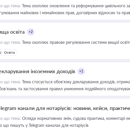
о що тема:
Тема охоплює оновлення та реформування цивільного за
гулювання майнових і немайнових прав, договірних відносин та прав
ища освіта
+2
о що тема:
Тема охоплює правове регулювання системи вищої освіти, о
Освіта
екларування іноземних доходів
+1
о що тема:
Тема стосується обов’язку декларування доходів, отрим
бов’язань та застосування правил уникнення подвійного оподаткува
elegram канали для нотаріусів: новини, кейси, практич
о що тема:
Огляди нормативних змін, судова практика, коментарі екс
о що пишуть у Telegram каналах для нотаріусів