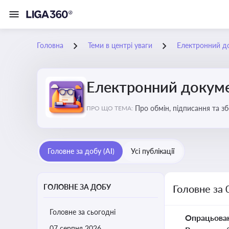
Головна
Теми в центрі уваги
Електронний д
Електронний докуме
Про обмін, підписання та з
ПРО ЩО ТЕМА:
Головне за добу (AI)
Усі публікації
ГОЛОВНЕ ЗА ДОБУ
Головне за 
Головне за сьогодні
Опрацьова
07 серпня 2026