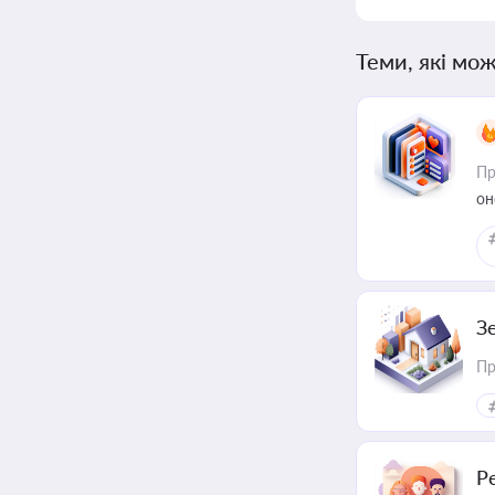
Теми, які мож
Пр
он
З
Пр
Р