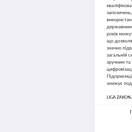
кваліфіков
запозичень,
використан
державними
років можут
що дозволя
значно під
загальній с
зручним та
цифровізаці
Підприємці
знижує пода
LIGA ZAKON