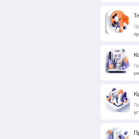
T
Пр
пр
К
Пр
ух
К
Пр
ус
П