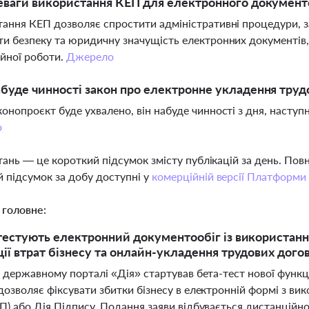
еваги використання КЕП для електронного документо
ання КЕП дозволяє спростити адміністративні процедури, з
и безпеку та юридичну значущість електронних документів,
йної роботи.
Джерело
буде чинності закон про електронне укладення труд
онопроєкт буде ухвалено, він набуде чинності з дня, наступ
о
тань — це короткий підсумок змісту публікацій за день. По
 підсумок за добу доступні у
комерційній версії Платформи
 головне:
 тестують електронний документообіг із використан
ції втрат бізнесу та онлайн-укладення трудових догов
а державному порталі «Дія» стартував бета-тест нової функції
дозволяє фіксувати збитки бізнесу в електронній формі з в
ЕП) або Дія.Підпису. Подання заяви відбувається дистанційн