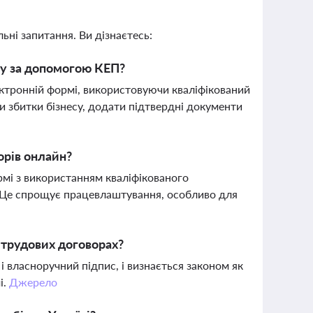
ьні запитання. Ви дізнаєтесь:
ну за допомогою КЕП?
ктронній формі, використовуючи кваліфікований
и збитки бізнесу, додати підтвердні документи
орів онлайн?
рмі з використанням кваліфікованого
. Це спрощує працевлаштування, особливо для
 трудових договорах?
і власноручний підпис, і визнається законом як
і.
Джерело