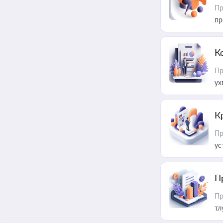
Пр
пр
К
Пр
ух
К
Пр
ус
П
Пр
тл