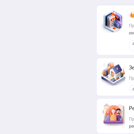
Пр
он
З
Пр
Р
Пр
ре