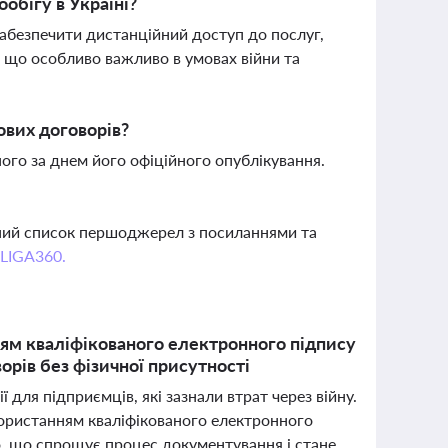
обігу в Україні?
абезпечити дистанційний доступ до послуг,
 що особливо важливо в умовах війни та
ових договорів?
ного за днем його офіційного опублікування.
вний список першоджерел з посиланнями та
 LIGA360.
ням кваліфікованого електронного підпису
орів без фізичної присутності
 для підприємців, які зазнали втрат через війну.
икористанням кваліфікованого електронного
о, що спрощує процес документування і стане