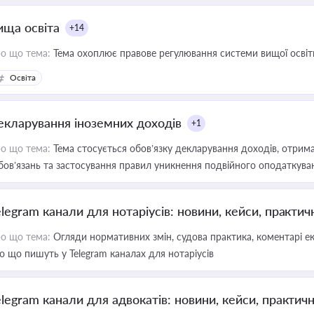
ища освіта
+14
о що тема:
Тема охоплює правове регулювання системи вищої освіти, о
Освіта
екларування іноземних доходів
+1
о що тема:
Тема стосується обов’язку декларування доходів, отрим
бов’язань та застосування правил уникнення подвійного оподаткува
elegram канали для нотаріусів: новини, кейси, практич
о що тема:
Огляди нормативних змін, судова практика, коментарі екс
о що пишуть у Telegram каналах для нотаріусів
elegram канали для адвокатів: новини, кейси, практич