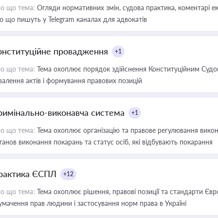
о що тема:
Огляди нормативних змін, судова практика, коментарі екс
о що пишуть у Telegram каналах для адвокатів
онституційне провадження
+1
о що тема:
Тема охоплює порядок здійснення Конституційним Судом
валення актів і формування правових позицій
римінально-виконавча система
+1
о що тема:
Тема охоплює організацію та правове регулювання викона
танов виконання покарань та статус осіб, які відбувають покарання
рактика ЄСПЛ
+12
о що тема:
Тема охоплює рішення, правові позиції та стандарти Євр
умачення прав людини і застосування норм права в Україні