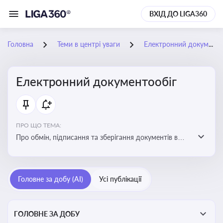
ВХІД ДО LIGA360
Головна
Теми в центрі уваги
Електронний документообіг
Електронний документообіг
ПРО ЩО ТЕМА:
Про обмін, підписання та зберігання документів в
електронній формі з юридичною силою без
використання паперу
Головне за добу (AI)
Усі публікації
ГОЛОВНЕ ЗА ДОБУ