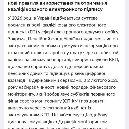
нові правила використання та отримання
кваліфікованого електронного підпису
У 2026 році в Україні відбувається суттєве
посилення ролі кваліфікованого електронного
підпису (КЕП) у сфері електронного документообігу.
Зокрема, Пенсійний фонд України надає можливість
застрахованим особам отримувати інформацію про
страховий стаж та заробітну плату через особистий
кабінет на своєму вебпорталі, використовуючи КЕП,
що значно спрощує доступ до персональних
пенсійних даних та підвищує рівень цифрової
взаємодії з державними сервісами. З 2 лютого 2026
року набирає чинності новий порядок фінансового
моніторингу, який зобов’язує суб’єктів первинного
фінансового моніторингу (СПФМ) працювати
виключно через електронний кабінет із
застосуванням КЕП. Це забезпечує цілодобову
цифрову комунікацію з Держфінмоніторингом,
підвищує безпеку ідентифікації та автоматизує