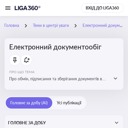
ВХІД ДО LIGA360
Головна
Теми в центрі уваги
Електронний документообіг
Електронний документообіг
ПРО ЩО ТЕМА:
Про обмін, підписання та зберігання документів в
електронній формі з юридичною силою без
використання паперу
Головне за добу (AI)
Усі публікації
ГОЛОВНЕ ЗА ДОБУ