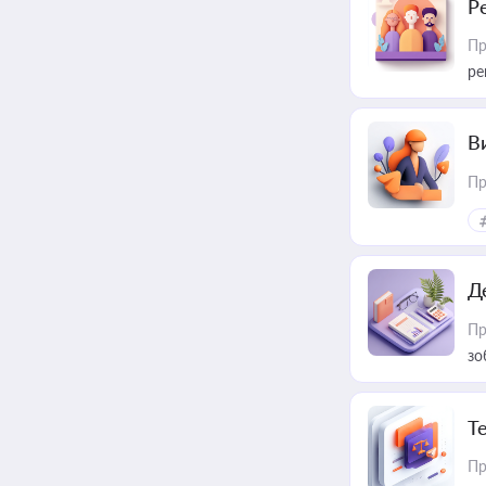
Р
Пр
ре
В
Пр
Д
Пр
зо
T
Пр