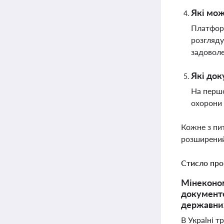
Які мож
Платформ
розгляду
задоволе
Які док
На першо
охорони 
Кожне з пи
розширений
Стисло про
Мінеконом
документо
державних
В Україні 