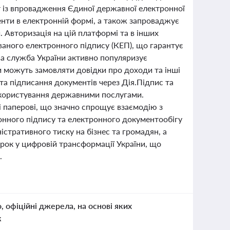
т із впровадження Єдиної державної електронної
енти в електронній формі, а також запроваджує
. Авторизація на цій платформі та в інших
аного електронного підпису (КЕП), що гарантує
а служба України активно популяризує
и можуть замовляти довідки про доходи та інші
та підписання документів через Дія.Підпис та
ку користування державними послугами.
і паперові, що значно спрощує взаємодію з
нного підпису та електронного документообігу
стративного тиску на бізнес та громадян, а
рок у цифровій трансформації України, що
.
о, офіційні джерела, на основі яких
к