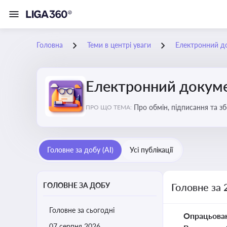
Головна
Теми в центрі уваги
Електронний д
Електронний докуме
Про обмін, підписання та з
ПРО ЩО ТЕМА:
Головне за добу (AI)
Усі публікації
ГОЛОВНЕ ЗА ДОБУ
Головне за 
Головне за сьогодні
Опрацьова
07 серпня 2026