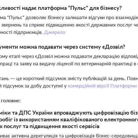
ливості надає платформа "Пульс" для бізнесу?
а "Пульс" дозволяє бізнесу залишати відгуки про взаємоді
 звернень та сприяє підвищенню якості державних послуг чер
ності підприємців.
Джерело
ументи можна подавати через систему єДозвіл?
му етапі через єДозвіл можна подавати декларацію відпові
праці та заяву на видачу ліцензії по ветеринарній практиці 
тань — це короткий підсумок змісту публікацій за день. По
 підсумок за добу доступні у
комерційній версії Платформи
 головне:
іки та ДПС України впроваджують цифровізацію біз
обіг із використанням кваліфікованого електронног
 послуг та підвищення якості сервісів
триває активна дерегуляція та цифровізація бізнес-середов