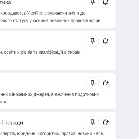
итика
конодавства України, включаючи зміни до
ового статусу учасників цивільних правовідносин
світніх рівнів та кваліфікацій в Україні
аних з іноземних джерел, визначення податкових
ння
ні поради
пертів, юридичні алгоритми, правові новини - все,