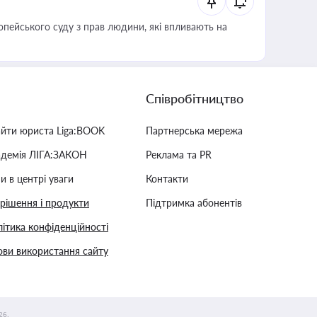
опейського суду з прав людини, які впливають на
Співробітництво
айти юриста Liga:BOOK
Партнерська мережа
адемія ЛІГА:ЗАКОН
Реклама та PR
и в центрі уваги
Контакти
 рішення і продукти
Підтримка абонентів
ітика конфіденційності
ви використання сайту
26.