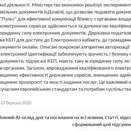
кої діяльності. Міністерство економіки реалізує експеримен
звільних документів (єДозвіл), що дозволяє подавати докум
Пульс" для ефективної комунікації бізнесу з органами влади
електронних сервісах здійснюється за допомогою кваліфіков
 юридичну силу електронних документів. Державна податков
ня КЕП для доступу до Електронного кабінету, де громадян
окументи онлайн. Описані покрокові алгоритми авторизації 
 електронної ідентифікації забезпечують зручність і безпе
документи, підписані КЕП, мають таку ж юридичну силу, як 
 органами. Загалом, впровадження кваліфікованого електро
вищенню ефективності державних сервісів, зменшенню адміні
ащенню прозорості та якості надання послуг. Це важливий к
 сучасним європейським стандартам та потребам суспільства
,
27 березня 2026
Повний AI-огляд дня та посилання на всі новини, статті, віде
сформований цей підсумо