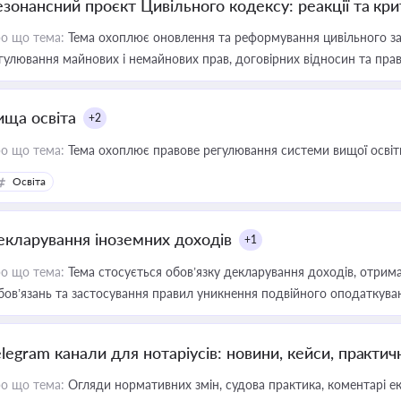
езонансний проєкт Цивільного кодексу: реакції та кр
о що тема:
Тема охоплює оновлення та реформування цивільного за
гулювання майнових і немайнових прав, договірних відносин та прав
ища освіта
+2
о що тема:
Тема охоплює правове регулювання системи вищої освіти, о
Освіта
екларування іноземних доходів
+1
о що тема:
Тема стосується обов’язку декларування доходів, отрим
бов’язань та застосування правил уникнення подвійного оподаткува
elegram канали для нотаріусів: новини, кейси, практич
о що тема:
Огляди нормативних змін, судова практика, коментарі екс