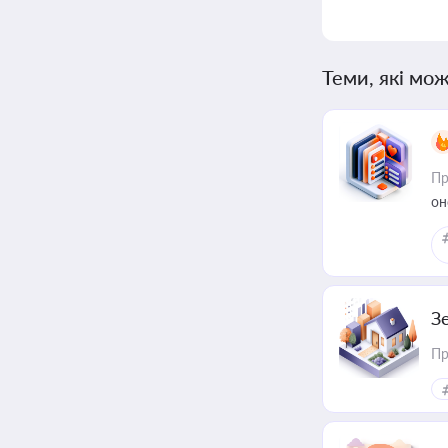
Теми, які мож
Пр
он
З
Пр