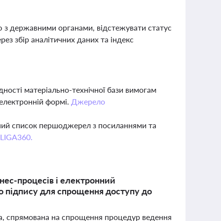
ю з державними органами, відстежувати статус
ез збір аналітичних даних та індекс
дності матеріально-технічної бази вимогам
в електронній формі.
Джерело
вний список першоджерел з посиланнями та
 LIGA360.
нес-процесів і електронний
о підпису для спрощення доступу до
ища, спрямована на спрощення процедур ведення