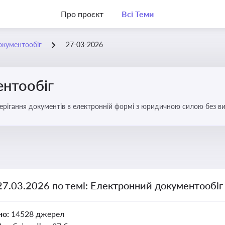
Про проєкт
Всі Теми
окументообіг
27-03-2026
нтообіг
берігання документів в електронній формі з юридичною силою без в
27.03.2026 по темі: Електронний документообіг
но:
14528 джерел