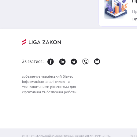
П
Пр
тл
Зв'язатися:
забезпечує український бізнес
інформацією, аналітикою та
технологічними рішеннями для
ефективної та безпечної роботи.
© ТОВ "інформаційно-аналітичний центр ЛІГА", 1991-2026.
© Т