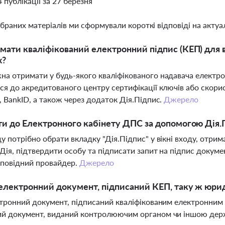
4 публікації за 27 березня
ібраних матеріалів ми сформували короткі відповіді на актуал
мати кваліфікований електронний підпис (КЕП) для
х?
а отримати у будь-якого кваліфікованого надавача електро
ся до акредитованого центру сертифікації ключів або скорис
, BankID, а також через додаток Дія.Підпис.
Джерело
ти до Електронного кабінету ДПС за допомогою Дія.
у потрібно обрати вкладку "Дія.Підпис" у вікні входу, отри
Дія, підтвердити особу та підписати запит на підпис доку
дповідний провайдер.
Джерело
електронний документ, підписаний КЕП, таку ж юрид
ктронний документ, підписаний кваліфікованим електронним 
ий документ, виданий контролюючим органом чи іншою де