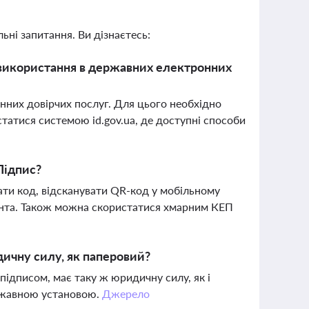
ьні запитання. Ви дізнаєтесь:
 використання в державних електронних
нних довірчих послуг. Для цього необхідно
татися системою id.gov.ua, де доступні способи
Підпис?
мати код, відсканувати QR-код у мобільному
мента. Також можна скористатися хмарним КЕП
ичну силу, як паперовий?
підписом, має таку ж юридичну силу, як і
ржавною установою.
Джерело