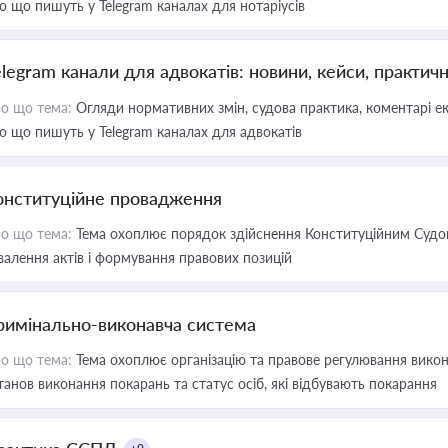
о що пишуть у Telegram каналах для нотаріусів
elegram канали для адвокатів: новини, кейси, практич
о що тема:
Огляди нормативних змін, судова практика, коментарі екс
о що пишуть у Telegram каналах для адвокатів
онституційне провадження
о що тема:
Тема охоплює порядок здійснення Конституційним Судом
валення актів і формування правових позицій
римінально-виконавча система
о що тема:
Тема охоплює організацію та правове регулювання викона
танов виконання покарань та статус осіб, які відбувають покарання