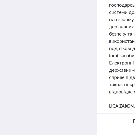
господарсь
системи до
платформу "
державних 
безпеку та
використан
податкові д
інші засоби
Електронні 
державними
сприяє під
також покр
відповідає
LIGA ZAKON