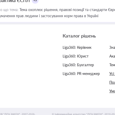
рактика ЄСПЛ
+9
о що тема:
Тема охоплює рішення, правові позиції та стандарти Євр
умачення прав людини і застосування норм права в Україні
Каталог рішень
Liga360: Керівник
Зн
Liga360: Юрист
Ак
Liga360: Бухгалтер
Тем
Liga360: PR-менеджер
Усі
Пол
Умо
ОВ "ЛІГА ЗАКОН", 2007-2026.
© Інформаційне агентство "ЛІГА:ЗАКОН", 2010-20