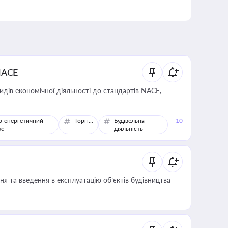
NACE
идів економічної діяльності до стандартів NACE,
о-енергетичний
Торгівля
Будівельна
+10
кс
діяльність
я та введення в експлуатацію об’єктів будівництва