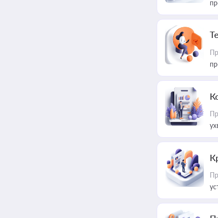
пр
T
Пр
пр
К
Пр
ух
К
Пр
ус