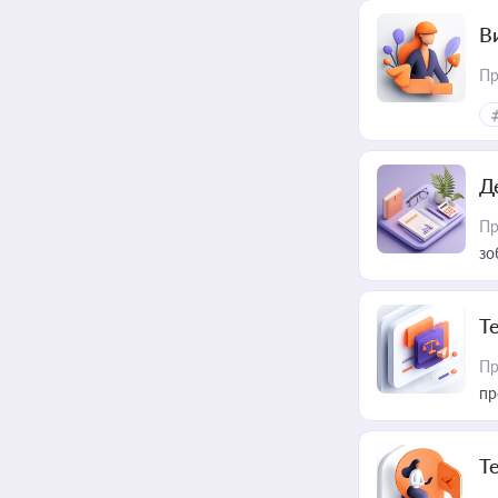
В
Пр
Д
Пр
зо
T
Пр
пр
T