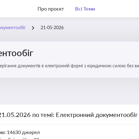
Про проєкт
Всі Теми
окументообіг
21-05-2026
нтообіг
берігання документів в електронній формі з юридичною силою без в
21.05.2026 по темі: Електронний документообіг
но:
14630 джерел