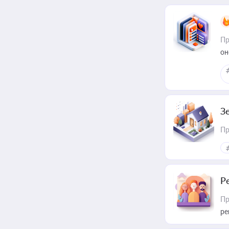
Пр
он
З
Пр
Р
Пр
ре