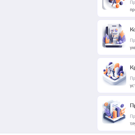
Пр
пр
К
Пр
ух
К
Пр
ус
П
Пр
тл