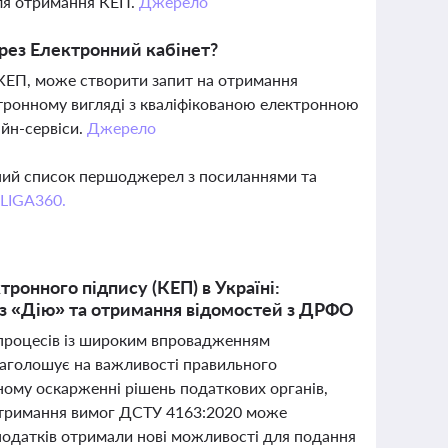
для отримання КЕП.
Джерело
рез Електронний кабінет?
 КЕП, може створити запит на отримання
ктронному вигляді з кваліфікованою електронною
айн-сервіси.
Джерело
вний список першоджерел з посиланнями та
 LIGA360.
ронного підпису (КЕП) в Україні:
з «Дію» та отримання відомостей з ДРФО
х процесів із широким впровадженням
наголошує на важливості правильного
ному оскарженні рішень податкових органів,
отримання вимог ДСТУ 4163:2020 може
 податків отримали нові можливості для подання