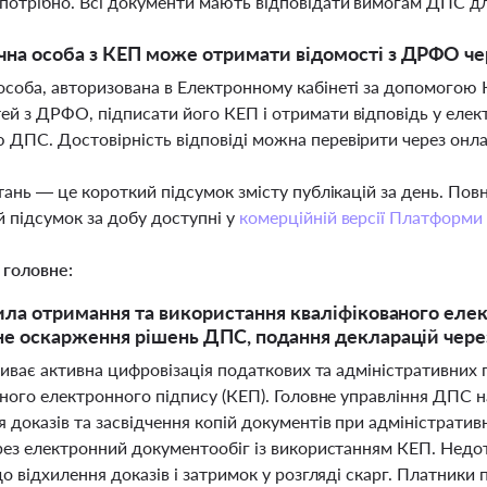
потрібно. Всі документи мають відповідати вимогам ДПС 
чна особа з КЕП може отримати відомості з ДРФО че
особа, авторизована в Електронному кабінеті за допомогою
ей з ДРФО, підписати його КЕП і отримати відповідь у еле
 ДПС. Достовірність відповіді можна перевірити через онл
тань — це короткий підсумок змісту публікацій за день. По
 підсумок за добу доступні у
комерційній версії Платформи
 головне:
ила отримання та використання кваліфікованого елект
е оскарження рішень ДПС, подання декларацій чере
триває активна цифровізація податкових та адміністративни
аного електронного підпису (КЕП). Головне управління ДПС 
 доказів та засвідчення копій документів при адміністратив
рез електронний документообіг із використанням КЕП. Нед
о відхилення доказів і затримок у розгляді скарг. Платники