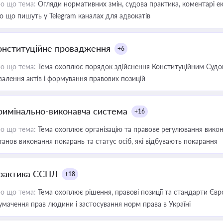
о що тема:
Огляди нормативних змін, судова практика, коментарі екс
о що пишуть у Telegram каналах для адвокатів
онституційне провадження
+6
о що тема:
Тема охоплює порядок здійснення Конституційним Судом
валення актів і формування правових позицій
римінально-виконавча система
+16
о що тема:
Тема охоплює організацію та правове регулювання викона
танов виконання покарань та статус осіб, які відбувають покарання
рактика ЄСПЛ
+18
о що тема:
Тема охоплює рішення, правові позиції та стандарти Євр
умачення прав людини і застосування норм права в Україні