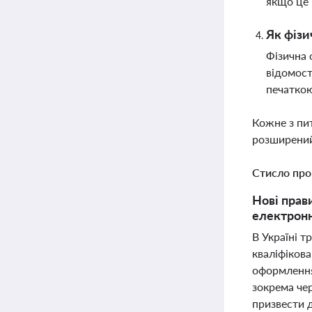
якщо це 
Як фізи
Фізична 
відомост
печаткою
Кожне з пи
розширений
Стисло про
Нові прав
електронн
В Україні 
кваліфіков
оформлення
зокрема че
призвести д