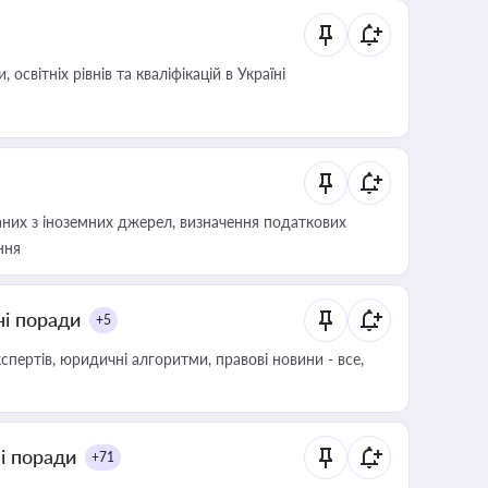
світніх рівнів та кваліфікацій в Україні
аних з іноземних джерел, визначення податкових
ння
ні поради
+5
пертів, юридичні алгоритми, правові новини - все,
ні поради
+71