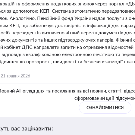
ларацій та оформлення податкових знижок через портал «Дія
ся за допомогою КЕП. Система автоматично передзаповнює 
ок. Аналогічно, Пенсійний фонд України надає послуги з он
ям КЕП, що забезпечує достовірність інформації для нараху
осіб-нерезидентів визначено чіткий перелік документів для
овчих документів та інших підтверджуючих паперів. Фізичні 
й кабінет ДПС направляти запити на отримання відомостей 
відповіді з кваліфікованою електронною печаткою та переві
ідвищенню прозорості, швидкості та безпеки взаємодії плат
,
21 травня 2026
Повний AI-огляд дня та посилання на всі новини, статті, віде
сформований цей підсумо
ОЗНАЙОМИТИСЯ
уть вас зацікавити: