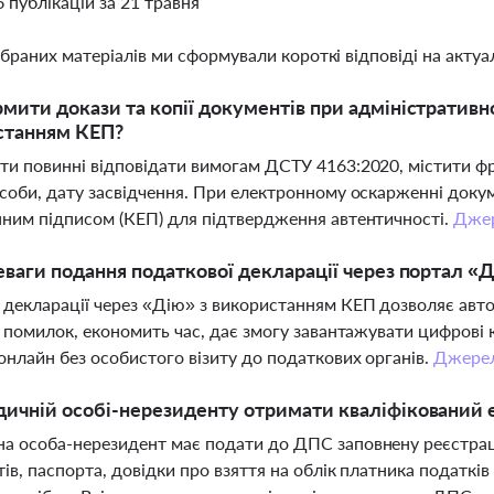
6 публікацій за 21 травня
ібраних матеріалів ми сформували короткі відповіді на актуал
мити докази та копії документів при адміністратив
станням КЕП?
и повинні відповідати вимогам ДСТУ 4163:2020, містити фразу
соби, дату засвідчення. При електронному оскарженні доку
ним підписом (КЕП) для підтвердження автентичності.
Дже
еваги подання податкової декларації через портал «Д
декларації через «Дію» з використанням КЕП дозволяє авт
ь помилок, економить час, дає змогу завантажувати цифрові
онлайн без особистого візиту до податкових органів.
Джере
ичній особі-нерезиденту отримати кваліфікований 
 особа-нерезидент має подати до ДПС заповнену реєстрацій
ів, паспорта, довідки про взяття на облік платника податкі