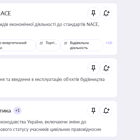
NACE
идів економічної діяльності до стандартів NACE,
о-енергетичний
Торгівля
Будівельна
+10
кс
діяльність
я та введення в експлуатацію об’єктів будівництва
итика
+1
конодавства України, включаючи зміни до
ового статусу учасників цивільних правовідносин