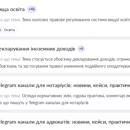
ища освіта
+46
о що тема:
Тема охоплює правове регулювання системи вищої освіти, о
Освіта
екларування іноземних доходів
+6
о що тема:
Тема стосується обов’язку декларування доходів, отрим
бов’язань та застосування правил уникнення подвійного оподаткува
elegram канали для нотаріусів: новини, кейси, практич
о що тема:
Огляди нормативних змін, судова практика, коментарі екс
о що пишуть у Telegram каналах для нотаріусів
elegram канали для адвокатів: новини, кейси, практич