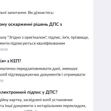
ьні запитання. Ви дізнаєтесь:
ному оскарженні рішень ДПС з
 "Згідно з оригіналом", підпис, ім'я, прізвище,
менти підписуються кваліфікованим
рело
ія» з КЕП?
оматично передзаповнювати дані, зменшує
 копії підтверджуючих документів і отримувати
ло
електронний підпис у ДПС?
ну картку, засвідчені копії установчих
в та інші документи з нотаріальним перекладом,