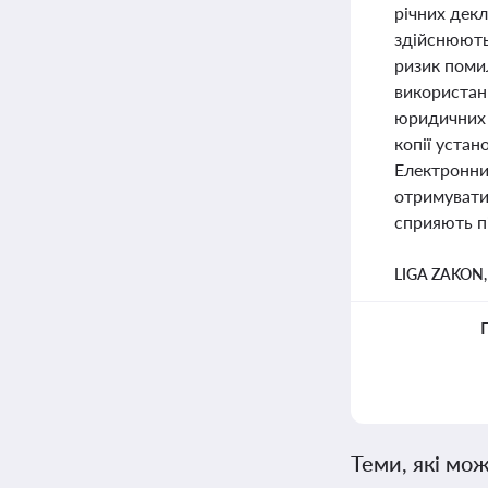
річних дек
здійснюють
ризик помил
використанн
юридичних 
копії устан
Електронни
отримувати 
сприяють п
LIGA ZAKON
Теми, які мож