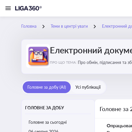
Головна
Теми в центрі уваги
Електронний д
Електронний докуме
Про обмін, підписання та з
ПРО ЩО ТЕМА:
Головне за добу (AI)
Усі публікації
ГОЛОВНЕ ЗА ДОБУ
Головне за 
Головне за сьогодні
Опрацьова
06 серпня 2026