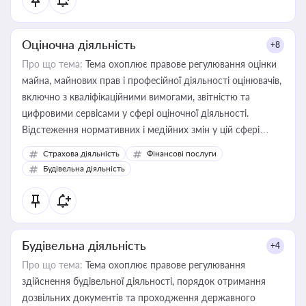
Оціночна діяльність
+8
Про що тема:
Тема охоплює правове регулювання оцінки
майна, майнових прав і професійної діяльності оцінювачів,
включно з кваліфікаційними вимогами, звітністю та
цифровими сервісами у сфері оціночної діяльності.
Відстеження нормативних і медійних змін у цій сфері
корисне для власника бізнесу, керівника, юриста або
Страхова діяльність
Фінансові послуги
бухгалтера під час оподаткування, приватизації, оренди
Будівельна діяльність
державного майна, корпоративних угод і перевірки
статусу суб'єктів оціночної діяльності
Будівельна діяльність
+4
Про що тема:
Тема охоплює правове регулювання
здійснення будівельної діяльності, порядок отримання
дозвільних документів та проходження державного