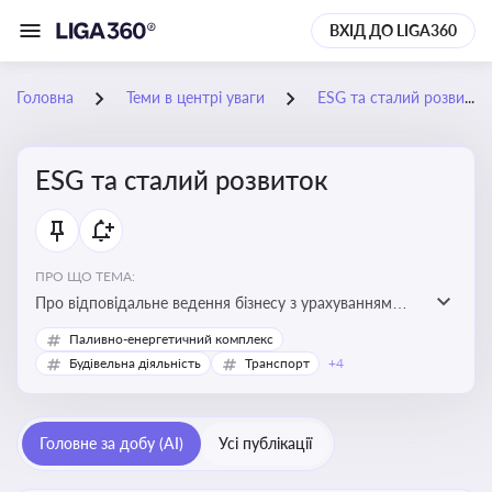
ВХІД ДО LIGA360
Головна
Теми в центрі уваги
ESG та сталий розвиток
ESG та сталий розвиток
ПРО ЩО ТЕМА:
Про відповідальне ведення бізнесу з урахуванням
екологічних, соціальних та управлінських факторів
Паливно-енергетичний комплекс
для досягнення довгострокової сталості
Будівельна діяльність
Транспорт
+4
Головне за добу (AI)
Усі публікації