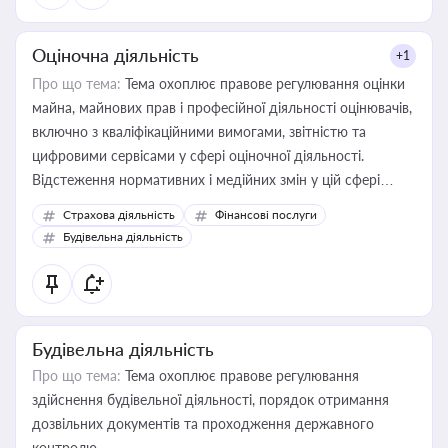
Оціночна діяльність
+1
Про що тема:
Тема охоплює правове регулювання оцінки
майна, майнових прав і професійної діяльності оцінювачів,
включно з кваліфікаційними вимогами, звітністю та
цифровими сервісами у сфері оціночної діяльності.
Відстеження нормативних і медійних змін у цій сфері
корисне для власника бізнесу, керівника, юриста або
Страхова діяльність
Фінансові послуги
бухгалтера під час оподаткування, приватизації, оренди
Будівельна діяльність
державного майна, корпоративних угод і перевірки
статусу суб'єктів оціночної діяльності
Будівельна діяльність
Про що тема:
Тема охоплює правове регулювання
здійснення будівельної діяльності, порядок отримання
дозвільних документів та проходження державного
контролю