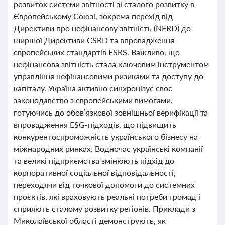
розвиток системи звітності зі сталого розвитку в
Європейському Союзі, зокрема перехід від
Директиви про нефінансову звітність (NFRD) до
ширшої Директиви CSRD та впровадження
європейських стандартів ESRS. Важливо, що
нефінансова звітність стала ключовим інструментом
управління нефінансовими ризиками та доступу до
капіталу. Україна активно синхронізує своє
законодавство з європейськими вимогами,
готуючись до обов’язкової зовнішньої верифікації та
впровадження ESG-підходів, що підвищить
конкурентоспроможність українського бізнесу на
міжнародних ринках. Водночас українські компанії
та великі підприємства змінюють підхід до
корпоративної соціальної відповідальності,
переходячи від точкової допомоги до системних
проєктів, які враховують реальні потреби громад і
сприяють сталому розвитку регіонів. Приклади з
Миколаївської області демонструють, як