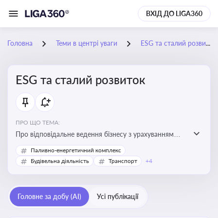
ВХІД ДО LIGA360
Головна
Теми в центрі уваги
ESG та сталий розвиток
ESG та сталий розвиток
ПРО ЩО ТЕМА:
Про відповідальне ведення бізнесу з урахуванням
екологічних, соціальних та управлінських факторів
Паливно-енергетичний комплекс
для досягнення довгострокової сталості
Будівельна діяльність
Транспорт
+4
Головне за добу (AI)
Усі публікації