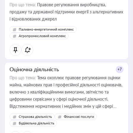
Про що тема:
Правове регулювання виробництва,
продажу та державної підтримки енергії з альтернативних
і відновлюваних джерел
Паливно-енергетичний комплекс
Агропромисловий комплекс
Оціночна діяльність
+7
Про що тема:
Тема охоплює правове регулювання оцінки
майна, майнових прав і професійної діяльності оцінювачів,
включно з кваліфікаційними вимогами, звітністю та
цифровими сервісами у сфері оціночної діяльності.
Відстеження нормативних і медійних змін у цій сфері
корисне для власника бізнесу, керівника, юриста або
Страхова діяльність
Фінансові послуги
бухгалтера під час оподаткування, приватизації, оренди
Будівельна діяльність
державного майна, корпоративних угод і перевірки