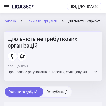
ВХІД ДО LIGA360
Головна
Теми в центрі уваги
Діяльність неприбуткових організацій
Діяльність неприбуткових
організацій
ПРО ЩО ТЕМА:
Про правове регулювання створення, функціонування
та податковий статус неприбуткових організацій
Головне за добу (AI)
Усі публікації