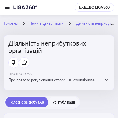
ВХІД ДО LIGA360
Головна
Теми в центрі уваги
Діяльність неприбуткових організацій
Діяльність неприбуткових
організацій
ПРО ЩО ТЕМА:
Про правове регулювання створення, функціонування
та податковий статус неприбуткових організацій
Головне за добу (AI)
Усі публікації