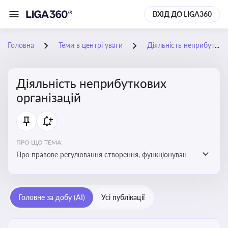
ВХІД ДО LIGA360
Головна
Теми в центрі уваги
Діяльність неприбуткових організацій
Діяльність неприбуткових
організацій
ПРО ЩО ТЕМА:
Про правове регулювання створення, функціонування
та податковий статус неприбуткових організацій
Головне за добу (AI)
Усі публікації