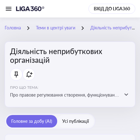
ВХІД ДО LIGA360
Головна
Теми в центрі уваги
Діяльність неприбуткових організацій
Діяльність неприбуткових
організацій
ПРО ЩО ТЕМА:
Про правове регулювання створення, функціонування
та податковий статус неприбуткових організацій
Головне за добу (AI)
Усі публікації