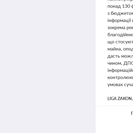
понад 130 
з бюджетом
інформації 
зокрема реє
благодійних
що стосують
майна, опо
дасть можли
чином, ДПС 
інформацій
контролююч
умовах суча
LIGA ZAKON