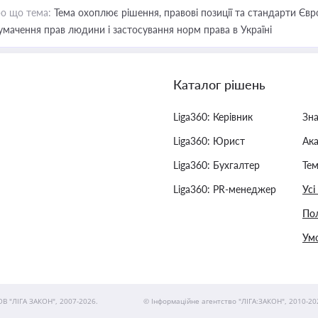
о що тема:
Тема охоплює рішення, правові позиції та стандарти Євр
умачення прав людини і застосування норм права в Україні
Каталог рішень
Liga360: Керівник
Зн
Liga360: Юрист
Ак
Liga360: Бухгалтер
Тем
Liga360: PR-менеджер
Усі
Пол
Умо
ОВ "ЛІГА ЗАКОН", 2007-2026.
© Інформаційне агентство "ЛІГА:ЗАКОН", 2010-20