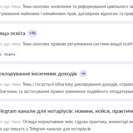
о що тема:
Тема охоплює оновлення та реформування цивільного за
гулювання майнових і немайнових прав, договірних відносин та прав
ища освіта
+46
о що тема:
Тема охоплює правове регулювання системи вищої освіти, о
Освіта
екларування іноземних доходів
+6
о що тема:
Тема стосується обов’язку декларування доходів, отрим
бов’язань та застосування правил уникнення подвійного оподаткува
elegram канали для нотаріусів: новини, кейси, практич
о що тема:
Огляди нормативних змін, судова практика, коментарі екс
о що пишуть у Telegram каналах для нотаріусів