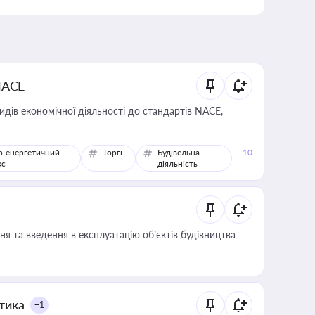
NACE
идів економічної діяльності до стандартів NACE,
о-енергетичний
Торгівля
Будівельна
+10
кс
діяльність
я та введення в експлуатацію об’єктів будівництва
итика
+1