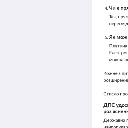
Чи є пр
Так, пря
перегляд
Як можн
Платник 
Електрон
можна пе
Кожне з пи
розширений
Стисло про
ДПС удоск
роз'яснен
Державна п
найпопулярн