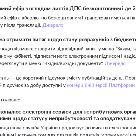
ямий ефір з оглядом листів ДПС безкоштовним і де 
мий ефір є абсолютно безкоштовним і транслюватиметься на
у після трансляції.
Джерело
а отримати витяг щодо стану розрахунків з бюджет
податків може створити відповідний запит у меню "Заяви, з
ному кабінеті, підписати його електронним підписом і наді
реглянути в меню "Вхідні/вихідні документи".
Джерело
тань — це короткий підсумок змісту публікацій за день. По
 підсумок за добу доступні у
комерційній версії Платформи
 головне:
оналює електронні сервіси для неприбуткових орган
нями щодо статусу неприбутковості та оподаткування
одаткова служба України продовжує розвивати електронний с
ішим інструментом для платників податків, у тому числі не