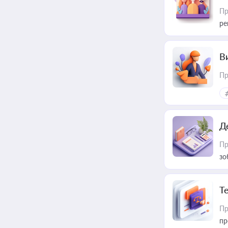
Пр
ре
В
Пр
Д
Пр
зо
T
Пр
пр