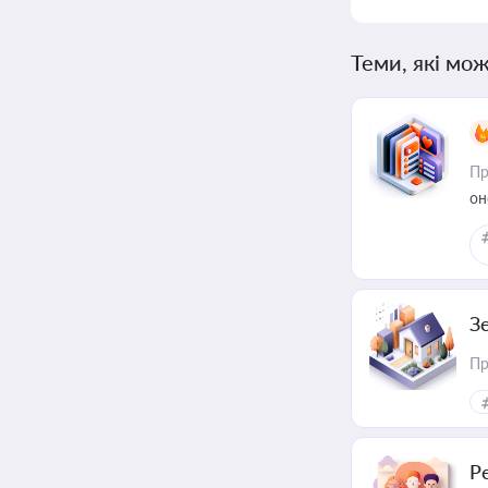
Теми, які мож
Пр
он
З
Пр
Р