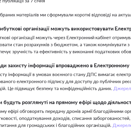
2 публікації за 7 січня
ібраних матеріалів ми сформували короткі відповіді на актуал
ибуткові організації можуть використовувати Елек
кові організації можуть через Електронний кабінет отримува
вати стан розрахунків з бюджетом, а також комунікувати з
печує зручність та ефективність у виконанні податкових обов
оди захисту інформації впроваджено в Електронному 
сту інформації в умовах воєнного стану ДПС вимагає електр
ованого електронного підпису для доступу до публічних реє
цій. Це підвищує безпеку та конфіденційність даних.
Джерел
и будуть розглянуті на прямому ефірі щодо діяльнос
му ефірі обговорять передачу дронів армії благодійними орг
ковості, оподаткування доходів, списання заборгованостей,
питання для громадських і благодійних організацій.
Джерел