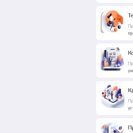
T
Пр
пр
К
Пр
ух
К
Пр
ус
П