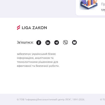
Пр
тл
Зв'язатися:
забезпечує український бізнес
інформацією, аналітикою та
технологічними рішеннями для
ефективної та безпечної роботи.
© ТОВ "інформаційно-аналітичний центр ЛІГА", 1991-2026.
© Т