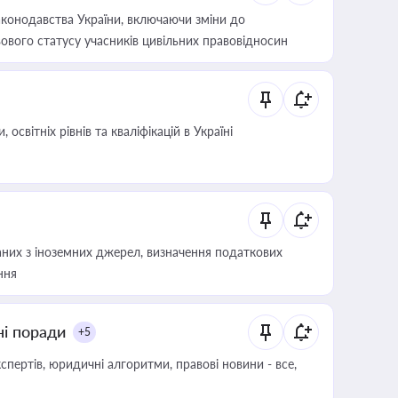
конодавства України, включаючи зміни до
ового статусу учасників цивільних правовідносин
світніх рівнів та кваліфікацій в Україні
аних з іноземних джерел, визначення податкових
ння
ні поради
+5
пертів, юридичні алгоритми, правові новини - все,