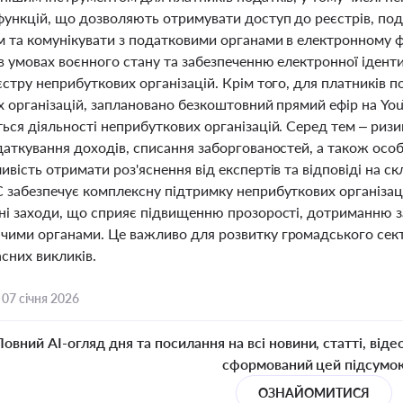
функцій, що дозволяють отримувати доступ до реєстрів, пода
 та комунікувати з податковими органами в електронному ф
в умовах воєнного стану та забезпеченню електронної іденти
стру неприбуткових організацій. Крім того, для платників п
 організацій, заплановано безкоштовний прямий ефір на YouT
ся діяльності неприбуткових організацій. Серед тем – ризи
даткування доходів, списання заборгованостей, а також осо
вість отримати роз'яснення від експертів та відповіді на с
забезпечує комплексну підтримку неприбуткових організацій
ні заходи, що сприяє підвищенню прозорості, дотриманню за
ими органами. Це важливо для розвитку громадського сектор
сних викликів.
,
07 січня 2026
Повний AI-огляд дня та посилання на всі новини, статті, віде
сформований цей підсумо
ОЗНАЙОМИТИСЯ