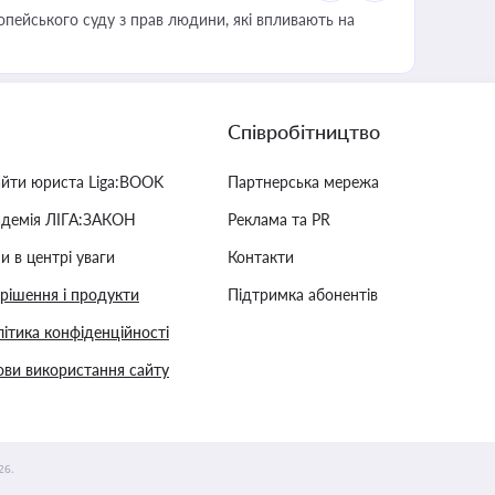
опейського суду з прав людини, які впливають на
Співробітництво
айти юриста Liga:BOOK
Партнерська мережа
адемія ЛІГА:ЗАКОН
Реклама та PR
и в центрі уваги
Контакти
 рішення і продукти
Підтримка абонентів
ітика конфіденційності
ви використання сайту
26.