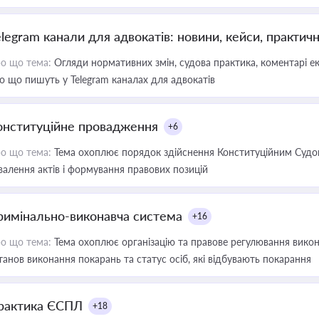
elegram канали для адвокатів: новини, кейси, практич
о що тема:
Огляди нормативних змін, судова практика, коментарі екс
о що пишуть у Telegram каналах для адвокатів
онституційне провадження
+6
о що тема:
Тема охоплює порядок здійснення Конституційним Судом
валення актів і формування правових позицій
римінально-виконавча система
+16
о що тема:
Тема охоплює організацію та правове регулювання викона
танов виконання покарань та статус осіб, які відбувають покарання
рактика ЄСПЛ
+18