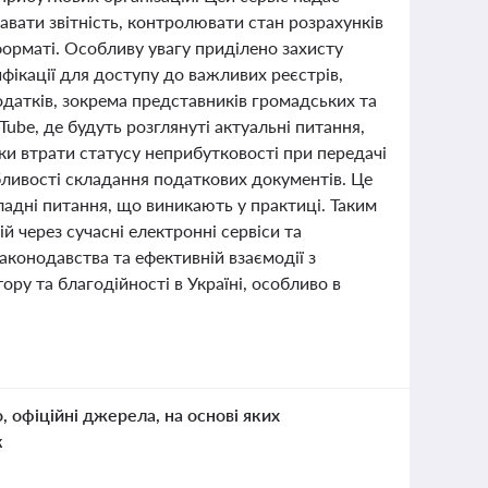
вати звітність, контролювати стан розрахунків
орматі. Особливу увагу приділено захисту
фікації для доступу до важливих реєстрів,
одатків, зокрема представників громадських та
ube, де будуть розглянуті актуальні питання,
ки втрати статусу неприбутковості при передачі
бливості складання податкових документів. Це
кладні питання, що виникають у практиці. Таким
 через сучасні електронні сервіси та
конодавства та ефективній взаємодії з
у та благодійності в Україні, особливо в
о, офіційні джерела, на основі яких
к