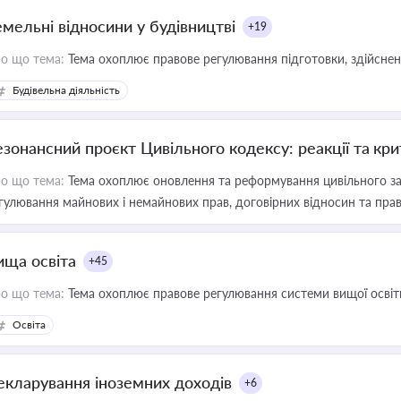
емельні відносини у будівництві
+19
о що тема:
Тема охоплює правове регулювання підготовки, здійсненн
Будівельна діяльність
езонансний проєкт Цивільного кодексу: реакції та кр
о що тема:
Тема охоплює оновлення та реформування цивільного за
гулювання майнових і немайнових прав, договірних відносин та прав
ища освіта
+45
о що тема:
Тема охоплює правове регулювання системи вищої освіти, о
Освіта
екларування іноземних доходів
+6