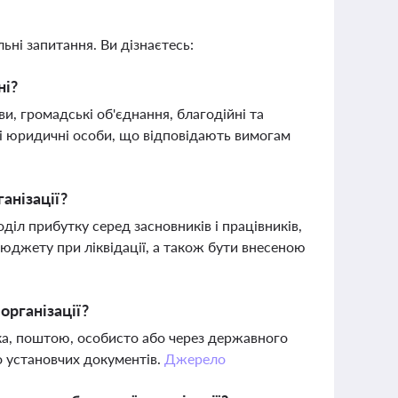
ьні запитання. Ви дізнаєтесь:
ні?
и, громадські об'єднання, благодійні та
інші юридичні особи, що відповідають вимогам
анізації?
діл прибутку серед засновників і працівників,
юджету при ліквідації, а також бути внесеною
організації?
а, поштою, особисто або через державного
о установчих документів.
Джерело