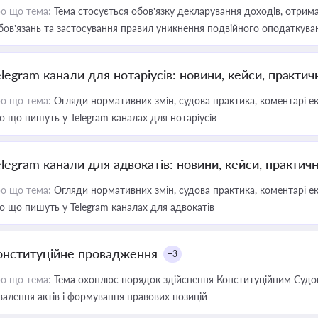
о що тема:
Тема стосується обов’язку декларування доходів, отрим
бов’язань та застосування правил уникнення подвійного оподаткува
elegram канали для нотаріусів: новини, кейси, практич
о що тема:
Огляди нормативних змін, судова практика, коментарі екс
о що пишуть у Telegram каналах для нотаріусів
elegram канали для адвокатів: новини, кейси, практич
о що тема:
Огляди нормативних змін, судова практика, коментарі екс
о що пишуть у Telegram каналах для адвокатів
онституційне провадження
+3
о що тема:
Тема охоплює порядок здійснення Конституційним Судом
валення актів і формування правових позицій