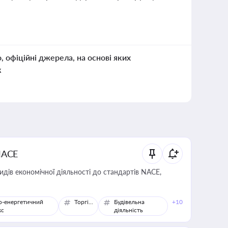
о, офіційні джерела, на основі яких
к
NACE
идів економічної діяльності до стандартів NACE,
о-енергетичний
Торгівля
Будівельна
+10
кс
діяльність