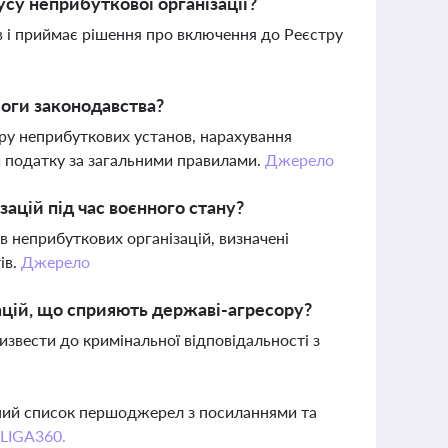
усу неприбуткової організації?
 і приймає рішення про включення до Реєстру
оги законодавства?
ру неприбуткових установ, нарахування
и податку за загальними правилами.
Джерело
ацій під час воєнного стану?
в неприбуткових організацій, визначені
ів.
Джерело
зацій, що сприяють державі-агресору?
извести до кримінальної відповідальності з
вний список першоджерел з посиланнями та
 LIGA360.