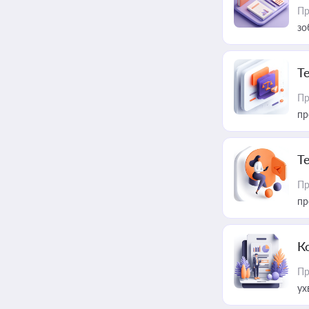
Пр
зо
T
Пр
пр
T
Пр
пр
К
Пр
ух