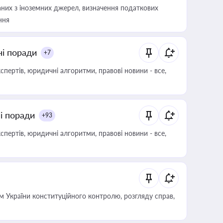
аних з іноземних джерел, визначення податкових
ння
ні поради
+7
пертів, юридичні алгоритми, правові новини - все,
ні поради
+93
пертів, юридичні алгоритми, правові новини - все,
 України конституційного контролю, розгляду справ,