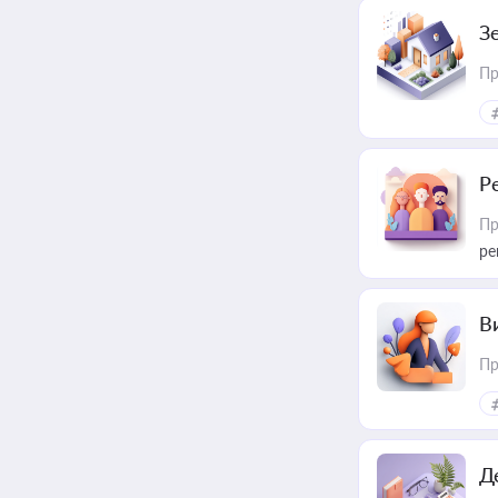
З
Пр
Р
Пр
ре
В
Пр
Д