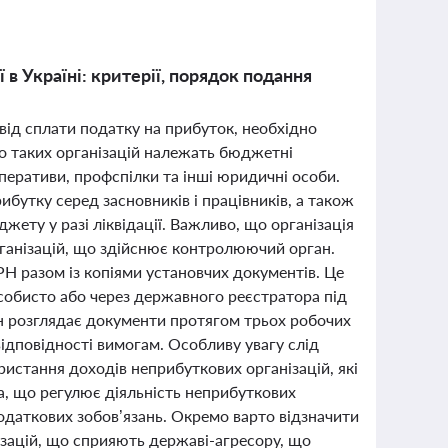
в Україні: критерії, порядок подання
 від сплати податку на прибуток, необхідно
До таких організацій належать бюджетні
ооперативи, профспілки та інші юридичні особи.
бутку серед засновників і працівників, а також
ету у разі ліквідації. Важливо, що організація
рганізацій, що здійснює контролюючий орган.
Н разом із копіями установчих документів. Це
собисто або через державного реєстратора під
ан розглядає документи протягом трьох робочих
відповідності вимогам. Особливу увагу слід
ристання доходів неприбуткових організацій, які
, що регулює діяльність неприбуткових
одаткових зобов’язань. Окремо варто відзначити
нізацій, що сприяють державі-агресору, що