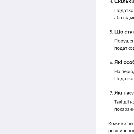
Скільки
Податков
або відм
Що стан
Порушенн
податков
Які осо
На періо
Податков
Які нас
Такі дії
покаранн
Кожне з пи
розширений