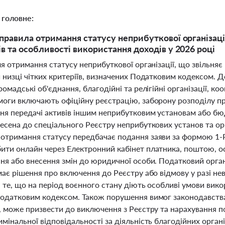
 головне:
правила отримання статусу неприбуткової організації 
в та особливості використання доходів у 2026 році
ля отримання статусу неприбуткової організації, що звільняє
 низці чітких критеріїв, визначених Податковим кодексом. 
ромадські об'єднання, благодійні та релігійні організації, к
оги включають офіційну реєстрацію, заборону розподілу при
я передачі активів іншим неприбутковим установам або бюдж
несена до спеціального Реєстру неприбуткових установ та о
отримання статусу передбачає подання заяви за формою 1-Р
ити онлайн через Електронний кабінет платника, поштою, о
ння або внесення змін до юридичної особи. Податковий орг
має рішення про включення до Реєстру або відмову у разі не
 те, що на період воєнного стану діють особливі умови вико
Податковим кодексом. Також порушення вимог законодавства
й, може призвести до виключення з Реєстру та нарахування п
мінальної відповідальності за діяльність благодійних орга