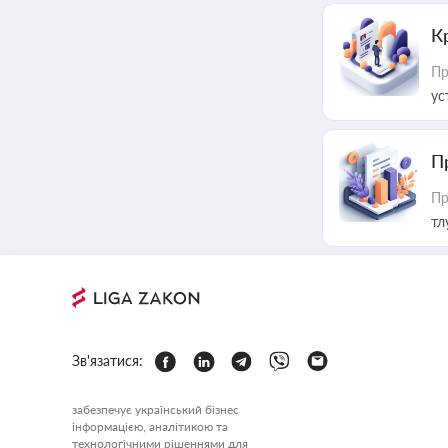
К
Пр
ус
П
Пр
тл
Зв'язатися:
забезпечує український бізнес
інформацією, аналітикою та
технологічними рішеннями для