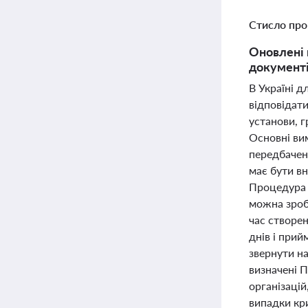
Стисло про
Оновлені 
документі
В Україні д
відповідати
установи, г
Основні вим
передбаченн
має бути в
Процедура 
можна зроб
час створе
днів і прий
звернути на
визначені 
організаці
випадки кри