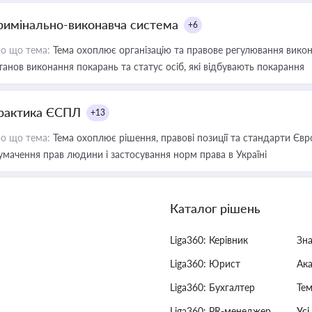
римінально-виконавча система
+6
о що тема:
Тема охоплює організацію та правове регулювання викона
танов виконання покарань та статус осіб, які відбувають покарання
рактика ЄСПЛ
+13
о що тема:
Тема охоплює рішення, правові позиції та стандарти Євр
умачення прав людини і застосування норм права в Україні
Каталог рішень
Liga360: Керівник
Зн
Liga360: Юрист
Ак
Liga360: Бухгалтер
Тем
Liga360: PR-менеджер
Усі