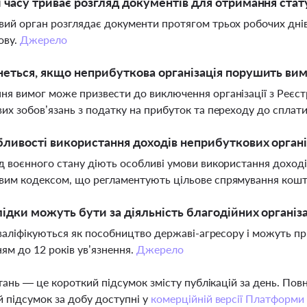
 часу триває розгляд документів для отримання стат
ий орган розглядає документи протягом трьох робочих днів
ову.
Джерело
еться, якщо неприбуткова організація порушить вим
я вимог може призвести до виключення організації з Реєст
их зобов’язань з податку на прибуток та переходу до сплат
бливості використання доходів неприбуткових організ
д воєнного стану діють особливі умови використання доході
им кодексом, що регламентують цільове спрямування кошт
лідки можуть бути за діяльність благодійних органі
 кваліфікуються як пособництво державі-агресору і можуть пр
ям до 12 років ув’язнення.
Джерело
тань — це короткий підсумок змісту публікацій за день. По
 підсумок за добу доступні у
комерційній версії Платформи