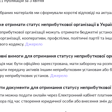
11 публікацій за 3 квітня
ібраних матеріалів ми сформували короткі відповіді на актуал
е отримати статус неприбуткової організації в Украї
еприбуткової організації можуть отримати бюджетні установ
і організації, кооперативи, профспілки, політичні партії та 
вого кодексу.
Джерело
овні вимоги для отримання статусу неприбуткової орг
ція має бути офіційно зареєстрована, мати заборону на розпо
ати передачу активів іншим неприбутковим установам або б
ру неприбуткових установ.
Джерело
ти документи для отримання статусу неприбуткової 
и можна подати онлайн через Електронний кабінет платник
ора під час створення юридичної особи або внесення змін д