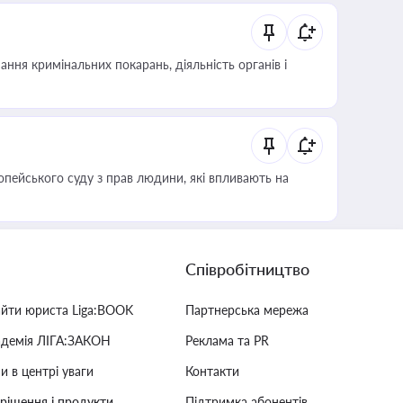
ння кримінальних покарань, діяльність органів і
опейського суду з прав людини, які впливають на
Співробітництво
айти юриста Liga:BOOK
Партнерська мережа
адемія ЛІГА:ЗАКОН
Реклама та PR
и в центрі уваги
Контакти
 рішення і продукти
Підтримка абонентів