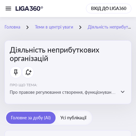
ВХІД ДО LIGA360
Головна
Теми в центрі уваги
Діяльність неприбуткових організацій
Діяльність неприбуткових
організацій
ПРО ЩО ТЕМА:
Про правове регулювання створення, функціонування
та податковий статус неприбуткових організацій
Головне за добу (AI)
Усі публікації