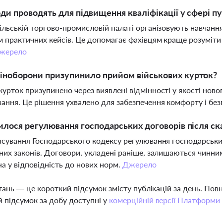
оди проводять для підвищення кваліфікації у сфері п
ільській торгово-промисловій палаті організовують навчання
 практичних кейсів. Це допомагає фахівцям краще розуміти
жерело
іноборони призупинило прийом військових курток?
урток призупинено через виявлені відмінності у якості ново
ання. Це рішення ухвалено для забезпечення комфорту і без
илося регулювання господарських договорів після с
асування Господарського кодексу регулювання господарськи
них законів. Договори, укладені раніше, залишаються чинни
а у відповідність до нових норм.
Джерело
тань — це короткий підсумок змісту публікацій за день. По
 підсумок за добу доступні у
комерційній версії Платформи