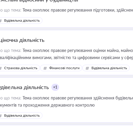
о що тема:
Тема охоплює правове регулювання підготовки, здійсненн
Будівельна діяльність
ціночна діяльність
о що тема:
Тема охоплює правове регулювання оцінки майна, майнови
кваліфікаційними вимогами, звітністю та цифровими сервісами у сфер
дійних змін у цій сфері корисне для власника бізнесу, керівника, юр
Страхова діяльність
Фінансові послуги
Будівельна діяльність
иватизації, оренди державного майна, корпоративних угод і перевірки
удівельна діяльність
+1
о що тема:
Тема охоплює правове регулювання здійснення будівельн
кументів та проходження державного контролю
Будівельна діяльність