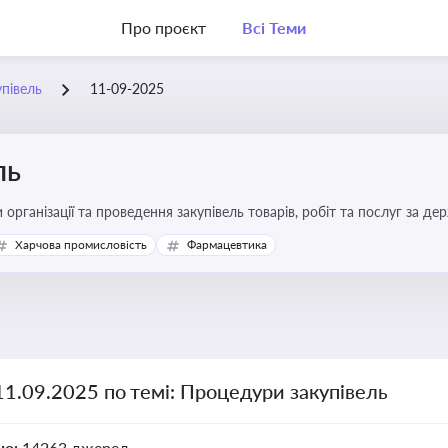
Про проєкт
Всі Теми
півель
11-09-2025
ль
 організації та проведення закупівель товарів, робіт та послуг за де
Харчова промисловість
Фармацевтика
11.09.2025 по темі: Процедури закупівель
но:
14263 джерел