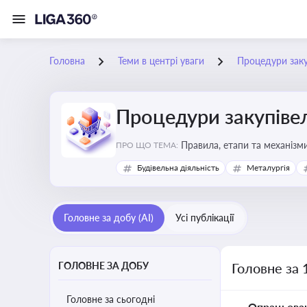
Головна
Теми в центрі уваги
Процедури заку
Процедури закупіве
Правила, етапи та механізми
ПРО ЩО ТЕМА:
Будівельна діяльність
Металургія
Головне за добу (AI)
Усі публікації
ГОЛОВНЕ ЗА ДОБУ
Головне за 
Головне за сьогодні
Опрацьова