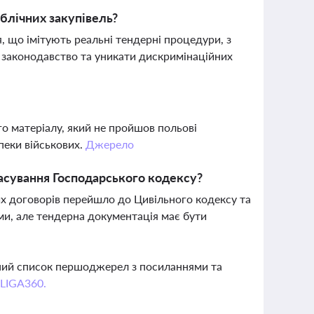
ублічних закупівель?
, що імітують реальні тендерні процедури, з
 законодавство та уникати дискримінаційних
го матеріалу, який не пройшов польові
пеки військових.
Джерело
касування Господарського кодексу?
х договорів перейшло до Цивільного кодексу та
ми, але тендерна документація має бути
вний список першоджерел з посиланнями та
 LIGA360.