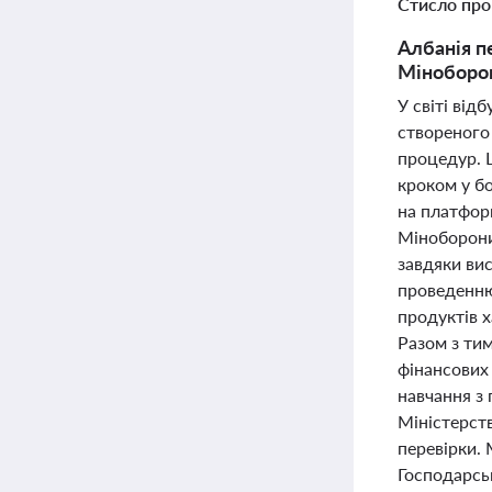
Стисло про
Албанія п
Міноборон
У світі від
створеного
процедур. 
кроком у бо
на платформ
Міноборони
завдяки вис
проведенню
продуктів х
Разом з тим
фінансових
навчання з 
Міністерст
перевірки.
Господарськ