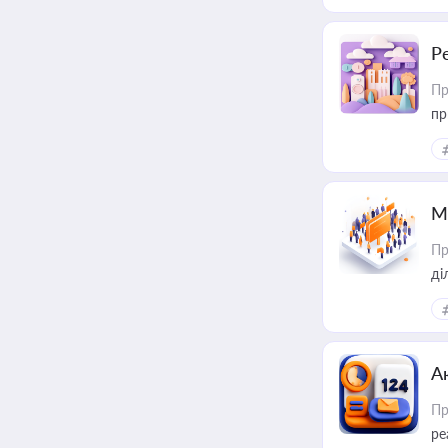
Р
Пр
пр
М
Пр
А
Пр
ре