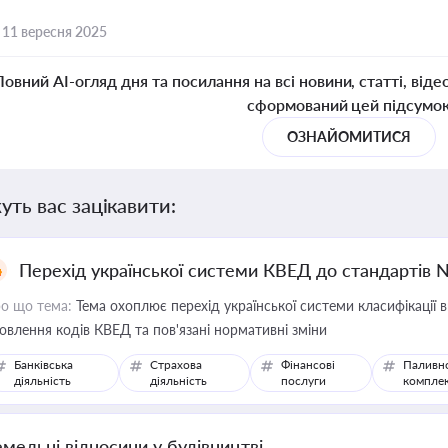
,
11 вересня 2025
Повний AI-огляд дня та посилання на всі новини, статті, віде
сформований цей підсумо
ОЗНАЙОМИТИСЯ
уть вас зацікавити:
Перехід української системи КВЕД до стандартів 
о що тема:
Тема охоплює перехід української системи класифікації в
овлення кодів КВЕД та пов'язані нормативні зміни
Банківська
Страхова
Фінансові
Паливн
діяльність
діяльність
послуги
компле
емельні відносини у будівництві