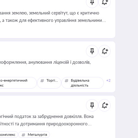
ування землею, земельний сервітут, що є критично
, а також для ефективного управління земельними
оформлення, анулювання ліцензій і дозволів,
о-енергетичний
Торгівля
Будівельна
+2
кс
діяльність
гічний податок за забруднення довкілля. Вона
звітності та дотримання природоохоронного
комплекс
Металургія