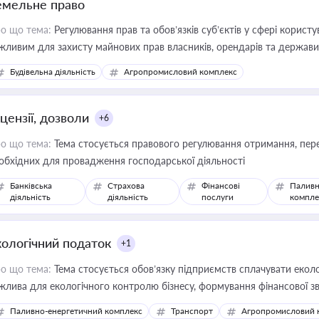
емельне право
о що тема:
Регулювання прав та обов’язків суб’єктів у сфері корист
жливим для захисту майнових прав власників, орендарів та держави
сурсами
Будівельна діяльність
Агропромисловий комплекс
цензії, дозволи
+6
о що тема:
Тема стосується правового регулювання отримання, пере
обхідних для провадження господарської діяльності
Банківська
Страхова
Фінансові
Паливн
діяльність
діяльність
послуги
компле
кологічний податок
+1
о що тема:
Тема стосується обов’язку підприємств сплачувати еколо
жлива для екологічного контролю бізнесу, формування фінансової 
конодавства
Паливно-енергетичний комплекс
Транспорт
Агропромисловий 