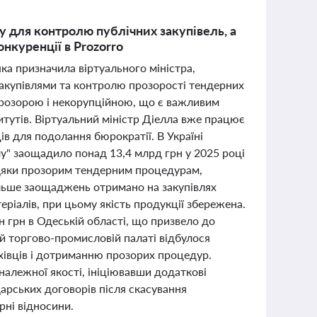
у для контролю публічних закупівель, а
нкуренції в Prozorro
яка призначила віртуального міністра,
закупівлями та контролю прозорості тендерних
прозорою і некорупційною, що є важливим
итутів. Віртуальний міністр Діелла вже працює
ів для подолання бюрократії. В Україні
у" заощадило понад 13,4 млрд грн у 2025 році
авдяки прозорим тендерним процедурам,
ільше заощаджень отримано на закупівлях
ріалів, при цьому якість продукції збережена.
н грн в Одеській області, що призвело до
й торгово-промисловій палаті відбулося
ахівців і дотриманню прозорих процедур.
алежної якості, ініціювавши додаткові
арських договорів після скасування
рні відносини.