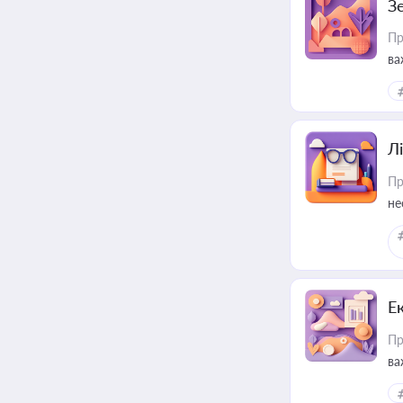
З
Пр
ва
ре
Лі
Пр
не
Е
Пр
ва
за