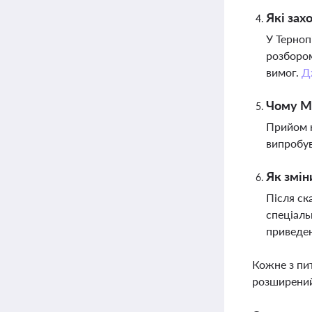
Які зах
У Терноп
розбором
вимог.
Д
Чому М
Прийом к
випробув
Як змін
Після ск
спеціаль
приведен
Кожне з пи
розширений