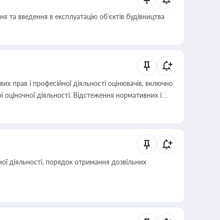
я та введення в експлуатацію об’єктів будівництва
х прав і професійної діяльності оцінювачів, включно
і оціночної діяльності. Відстеження нормативних і
иста або бухгалтера під час оподаткування,
 статусу суб'єктів оціночної діяльності
ої діяльності, порядок отримання дозвільних