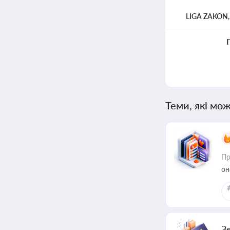
LIGA ZAKON
Теми, які мож
Пр
он
З