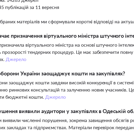
45 публікацій за 11 вересня
ібраних матеріалів ми сформували короткі відповіді на актуал
чає призначення віртуального міністра штучного інт
призначила віртуального міністра на основі штучного інтелек
 прозорості тендерних процедур. Це має забезпечити повну 
ях.
Джерело
борони України заощаджує кошти на закупівлях?
ни заощаджує кошти завдяки високій конкуренції в системі
ню ринкових консультацій та залученню нових учасників. Це 
ти бюджетні кошти.
Джерело
ушення виявили аудитори у закупівлях в Одеській об
 виявили численні порушення, зокрема завищення обсягів роб
их закладах та підприємствах. Матеріали перевірок переда