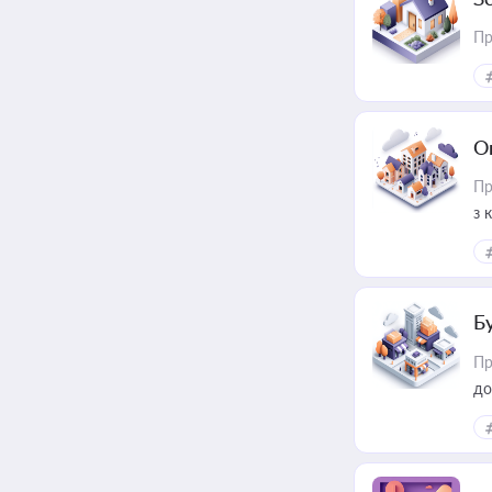
Пр
О
Пр
з 
ме
пр
Б
Пр
до