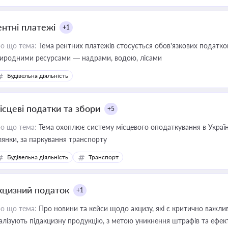
ентні платежі
+1
о що тема:
Тема рентних платежів стосується обов’язкових податков
иродними ресурсами — надрами, водою, лісами
Будівельна діяльність
ісцеві податки та збори
+5
о що тема:
Тема охоплює систему місцевого оподаткування в Україні
ділянки, за паркування транспорту
Будівельна діяльність
Транспорт
кцизний податок
+1
о що тема:
Про новини та кейси щодо акцизу, які є критично важли
алізують підакцизну продукцію, з метою уникнення штрафів та ефек