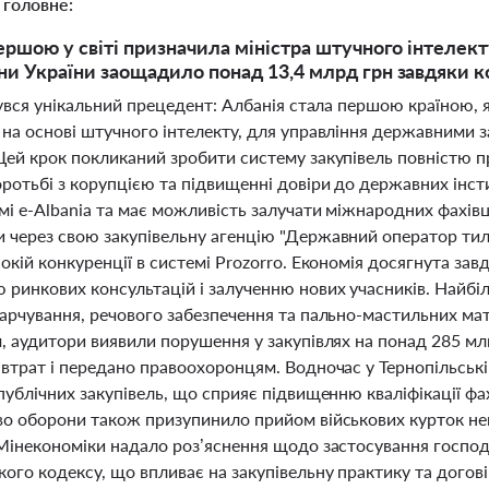
 головне:
ершою у світі призначила міністра штучного інтелект
и України заощадило понад 13,4 млрд грн завдяки ко
бувся унікальний прецедент: Албанія стала першою країною, 
 на основі штучного інтелекту, для управління державними 
Цей крок покликаний зробити систему закупівель повністю 
ротьбі з корупцією та підвищенні довіри до державних інст
і e-Albania та має можливість залучати міжнародних фахівц
 через свою закупівельну агенцію "Державний оператор тил
окій конкуренції в системі Prozorro. Економія досягнута з
 ринкових консультацій і залученню нових учасників. Найб
арчування, речового забезпечення та пально-мастильних мате
, аудитори виявили порушення у закупівлях на понад 285 мл
 втрат і передано правоохоронцям. Водночас у Тернопільські
публічних закупівель, що сприяє підвищенню кваліфікації ф
во оборони також призупинило прийом військових курток нен
 Мінекономіки надало роз’яснення щодо застосування господ
ого кодексу, що впливає на закупівельну практику та догові