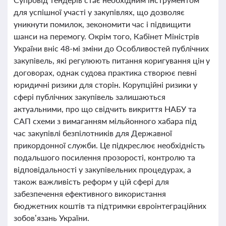
для успішної участі у закупівлях, що дозволяє
уникнути помилок, зекономити час і підвищити
шанси на перемогу. Окрім того, Кабінет Міністрів
України вніс 48-мі зміни до Особливостей публічних
закупівель, які регулюють питання коригування цін у
договорах, однак судова практика створює певні
юридичні ризики для сторін. Корупційні ризики у
сфері публічних закупівель залишаються
актуальними, про що свідчить викриття НАБУ та
САП схеми з вимаганням мільйонного хабара під
час закупівлі безпілотників для Державної
прикордонної служби. Це підкреслює необхідність
подальшого посилення прозорості, контролю та
відповідальності у закупівельних процедурах, а
також важливість реформ у цій сфері для
забезпечення ефективного використання
бюджетних коштів та підтримки євроінтеграційних
зобов’язань України.