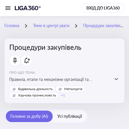
ВХІД ДО LIGA360
Головна
Теми в центрі уваги
Процедури закупівель
Процедури закупівель
ПРО ЩО ТЕМА:
Правила, етапи та механізми організації та
проведення закупівель товарів, робіт та послуг за
Будівельна діяльність
Металургія
державні чи публічні кошти
Харчова промисловість
+1
Головне за добу (AI)
Усі публікації