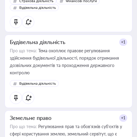
Страхова діяльність
Фінансові послуги
бухгалтера під час оподаткування, приватизації, оренди
Будівельна діяльність
державного майна, корпоративних угод і перевірки
статусу суб'єктів оціночної діяльності
Будівельна діяльність
+1
Про що тема:
Тема охоплює правове регулювання
здійснення будівельної діяльності, порядок отримання
дозвільних документів та проходження державного
контролю
Будівельна діяльність
Земельне право
+1
Про що тема:
Регулювання прав та обов’язків суб’єктів у
сфері користування землею, земельний сервітут, що є