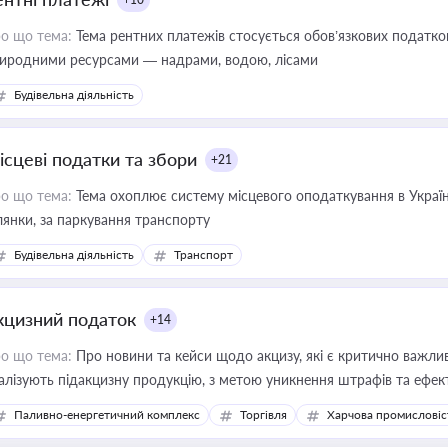
о що тема:
Тема рентних платежів стосується обов’язкових податков
иродними ресурсами — надрами, водою, лісами
Будівельна діяльність
ісцеві податки та збори
+21
о що тема:
Тема охоплює систему місцевого оподаткування в Україні
ділянки, за паркування транспорту
Будівельна діяльність
Транспорт
кцизний податок
+14
о що тема:
Про новини та кейси щодо акцизу, які є критично важли
алізують підакцизну продукцію, з метою уникнення штрафів та ефек
Паливно-енергетичний комплекс
Торгівля
Харчова промисловіс