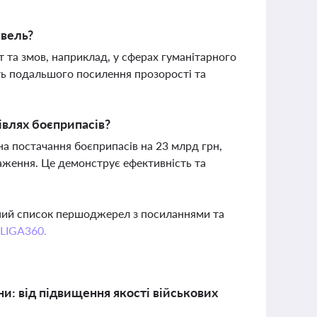
івель?
 та змов, наприклад, у сферах гуманітарного
сть подальшого посилення прозорості та
івлях боєприпасів?
а постачання боєприпасів на 23 млрд грн,
аження. Це демонструє ефективність та
вний список першоджерел з посиланнями та
 LIGA360.
и: від підвищення якості військових