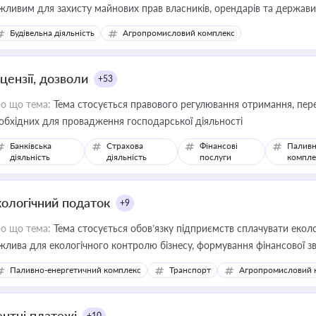
жливим для захисту майнових прав власників, орендарів та держави
сурсами
Будівельна діяльність
Агропромисловий комплекс
цензії, дозволи
+53
о що тема:
Тема стосується правового регулювання отримання, пере
обхідних для провадження господарської діяльності
Банківська
Страхова
Фінансові
Паливн
діяльність
діяльність
послуги
компле
кологічний податок
+9
о що тема:
Тема стосується обов’язку підприємств сплачувати еколо
жлива для екологічного контролю бізнесу, формування фінансової 
конодавства
Паливно-енергетичний комплекс
Транспорт
Агропромисловий 
ентні платежі
+10