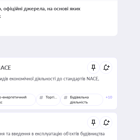
о, офіційні джерела, на основі яких
к
NACE
идів економічної діяльності до стандартів NACE,
о-енергетичний
Торгівля
Будівельна
+10
кс
діяльність
я та введення в експлуатацію об’єктів будівництва