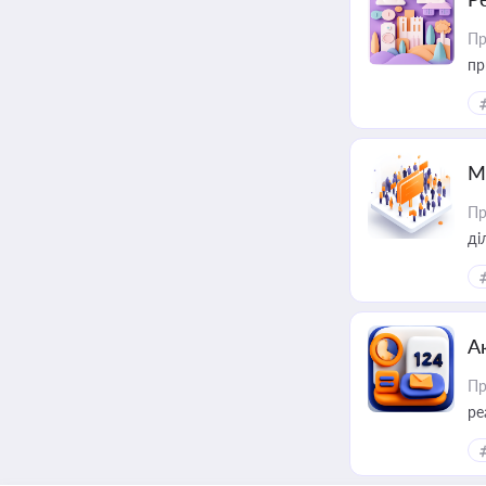
Пр
пр
М
Пр
А
Пр
ре