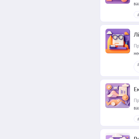
ва
ре
Лі
Пр
не
Е
Пр
ва
за
Р