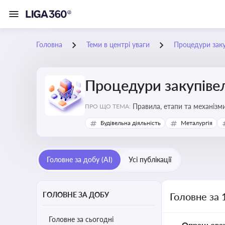
Головна
Теми в центрі уваги
Процедури заку
Процедури закупіве
Правила, етапи та механізми
ПРО ЩО ТЕМА:
Будівельна діяльність
Металургія
Головне за добу (AI)
Усі публікації
ГОЛОВНЕ ЗА ДОБУ
Головне за 
Головне за сьогодні
Опрацьова