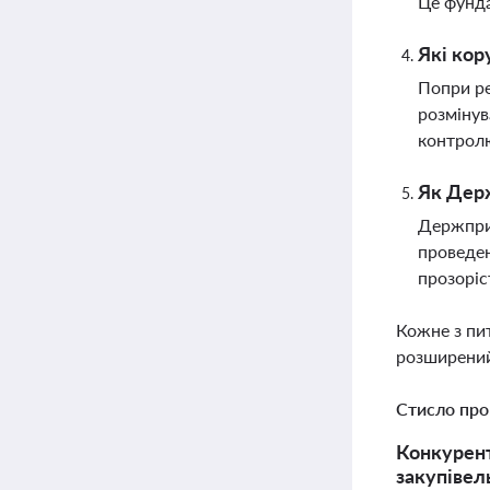
Це фунда
Які кор
Попри ре
розмінув
контрол
Як Держ
Держприк
проведен
прозоріс
Кожне з пи
розширений
Стисло про
Конкурент
закупівел