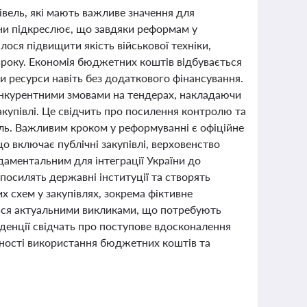
півель, які мають важливе значення для
они підкреслює, що завдяки реформам у
ося підвищити якість військової техніки,
вроку. Економія бюджетних коштів відбувається
 ресурси навіть без додаткового фінансування.
онкурентними змовами на тендерах, накладаючи
акупівлі. Це свідчить про посилення контролю та
ль. Важливим кроком у реформуванні є офіційне
о включає публічні закупівлі, верховенство
даментальним для інтеграції України до
посилять державні інституції та створять
их схем у закупівлях, зокрема фіктивне
ься актуальними викликами, що потребують
денції свідчать про поступове вдосконалення
вності використання бюджетних коштів та