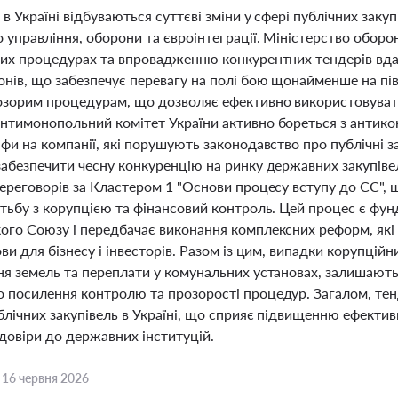
 в Україні відбуваються суттєві зміни у сфері публічних заку
 управління, оборони та євроінтеграції. Міністерство обор
них процедурах та впровадженню конкурентних тендерів вдал
онів, що забезпечує перевагу на полі бою щонайменше на пі
озорим процедурам, що дозволяє ефективно використовувати
нтимонопольний комітет України активно бореться з антик
фи на компанії, які порушують законодавство про публічні з
забезпечити чесну конкуренцію на ринку державних закупіве
ереговорів за Кластером 1 "Основи процесу вступу до ЄС", щ
тьбу з корупцією та фінансовий контроль. Цей процес є фун
ого Союзу і передбачає виконання комплексних реформ, які 
ви для бізнесу і інвесторів. Разом із цим, випадки корупційн
ня земель та переплати у комунальних установах, залишают
 посилення контролю та прозорості процедур. Загалом, тен
блічних закупівель в Україні, що сприяє підвищенню ефекти
довіри до державних інституцій.
,
16 червня 2026