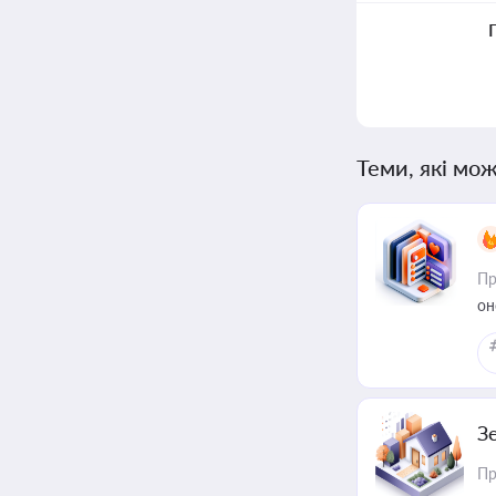
Теми, які мож
Пр
он
З
Пр