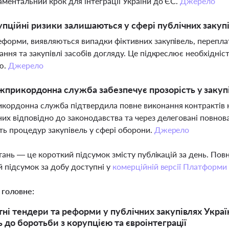
ментальний крок для інтеграції України до ЄС.
Джерело
упційні ризики залишаються у сфері публічних закуп
форми, виявляються випадки фіктивних закупівель, переплат
ання та закупівлі засобів догляду. Це підкреслює необхідні
ю.
Джерело
прикордонна служба забезпечує прозорість у закуп
ордонна служба підтвердила повне виконання контрактів н
их відповідно до законодавства та через делеговані повнов
ть процедур закупівель у сфері оборони.
Джерело
тань — це короткий підсумок змісту публікацій за день. По
 підсумок за добу доступні у
комерційній версії Платформи
 головне:
ні тендери та реформи у публічних закупівлях Україн
ь до боротьби з корупцією та євроінтеграції