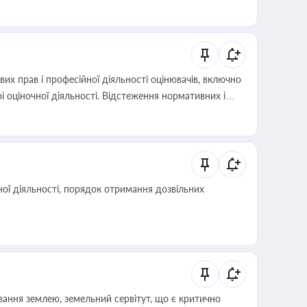
х прав і професійної діяльності оцінювачів, включно
і оціночної діяльності. Відстеження нормативних і
иста або бухгалтера під час оподаткування,
 статусу суб'єктів оціночної діяльності
ої діяльності, порядок отримання дозвільних
ування землею, земельний сервітут, що є критично