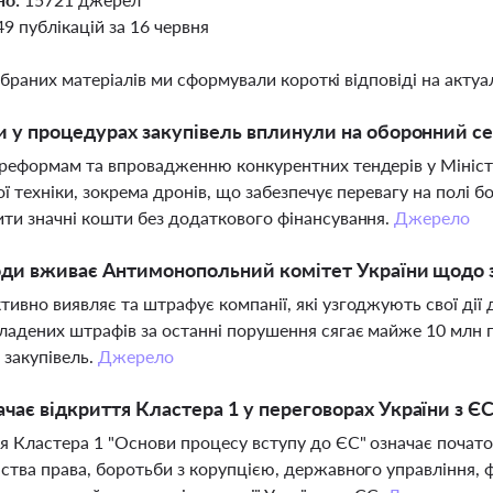
49 публікацій за 16 червня
ібраних матеріалів ми сформували короткі відповіді на актуал
и у процедурах закупівель вплинули на оборонний с
реформам та впровадженню конкурентних тендерів у Мініст
ої техніки, зокрема дронів, що забезпечує перевагу на полі
ти значні кошти без додаткового фінансування.
Джерело
оди вживає Антимонопольний комітет України щодо 
ивно виявляє та штрафує компанії, які узгоджують свої дії 
ладених штрафів за останні порушення сягає майже 10 млн 
 закупівель.
Джерело
чає відкриття Кластера 1 у переговорах України з Є
я Кластера 1 "Основи процесу вступу до ЄС" означає почат
ства права, боротьби з корупцією, державного управління, 