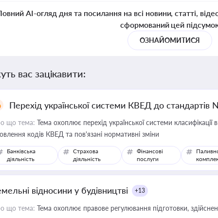
Повний AI-огляд дня та посилання на всі новини, статті, віде
сформований цей підсумо
ОЗНАЙОМИТИСЯ
уть вас зацікавити:
Перехід української системи КВЕД до стандартів 
о що тема:
Тема охоплює перехід української системи класифікації в
овлення кодів КВЕД та пов'язані нормативні зміни
Банківська
Страхова
Фінансові
Паливн
діяльність
діяльність
послуги
компле
емельні відносини у будівництві
+13
о що тема:
Тема охоплює правове регулювання підготовки, здійсненн