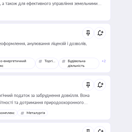
, а також для ефективного управління земельними
оформлення, анулювання ліцензій і дозволів,
о-енергетичний
Торгівля
Будівельна
+2
кс
діяльність
гічний податок за забруднення довкілля. Вона
звітності та дотримання природоохоронного
комплекс
Металургія