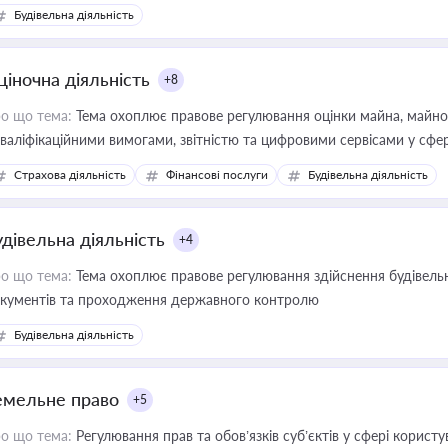
Будівельна діяльність
ціночна діяльність
+8
о що тема:
Тема охоплює правове регулювання оцінки майна, майнови
кваліфікаційними вимогами, звітністю та цифровими сервісами у сфер
дійних змін у цій сфері корисне для власника бізнесу, керівника, юр
Страхова діяльність
Фінансові послуги
Будівельна діяльність
иватизації, оренди державного майна, корпоративних угод і перевірки
удівельна діяльність
+4
о що тема:
Тема охоплює правове регулювання здійснення будівельн
кументів та проходження державного контролю
Будівельна діяльність
емельне право
+5
о що тема:
Регулювання прав та обов’язків суб’єктів у сфері корист