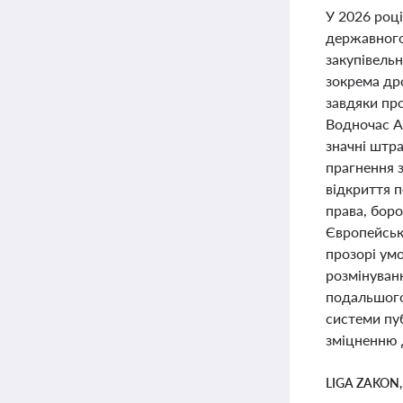
У 2026 році
державного
закупівель
зокрема др
завдяки пр
Водночас А
значні штра
прагнення 
відкриття п
права, боро
Європейськ
прозорі умо
розмінуван
подальшого
системи пу
зміцненню 
LIGA ZAKON