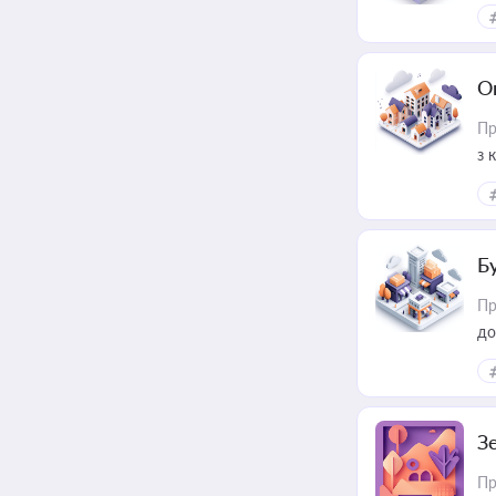
О
Пр
з 
ме
пр
Б
Пр
до
З
Пр