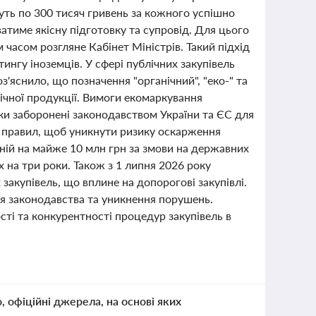
муть по 300 тисяч гривень за кожного успішно
тиме якісну підготовку та супровід. Для цього
часом розгляне Кабінет Міністрів. Такий підхід
ингу іноземців. У сфері публічних закупівель
з'яснило, що позначення "органічний", "еко-" та
ічної продукції. Вимоги екомаркування
ки заборонені законодавством України та ЄС для
 правил, щоб уникнути ризику оскарження
ній на майже 10 млн грн за змови на державних
х на три роки. Також з 1 липня 2026 року
закупівель, що вплине на допорогові закупівлі.
ня законодавства та уникнення порушень.
сті та конкурентності процедур закупівель в
о, офіційні джерела, на основі яких