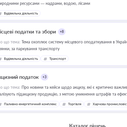
иродними ресурсами — надрами, водою, лісами
Будівельна діяльність
ісцеві податки та збори
+8
о що тема:
Тема охоплює систему місцевого оподаткування в Україні
ділянки, за паркування транспорту
Будівельна діяльність
Транспорт
кцизний податок
+3
о що тема:
Про новини та кейси щодо акцизу, які є критично важли
алізують підакцизну продукцію, з метою уникнення штрафів та ефек
Паливно-енергетичний комплекс
Торгівля
Харчова промисловіс
Каталог рішень