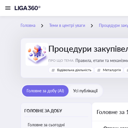
Головна
Теми в центрі уваги
Процедури заку
Процедури закупіве
Правила, етапи та механізми
ПРО ЩО ТЕМА:
Будівельна діяльність
Металургія
Головне за добу (AI)
Усі публікації
ГОЛОВНЕ ЗА ДОБУ
Головне за 
Головне за сьогодні
Опрацьова