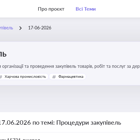
Про проєкт
Всі Теми
півель
17-06-2026
ль
 організації та проведення закупівель товарів, робіт та послуг за де
Харчова промисловість
Фармацевтика
17.06.2026 по темі: Процедури закупівель
но:
15731 джерел