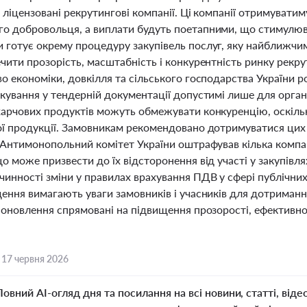
 ліцензовані рекрутингові компанії. Ці компанії отримувати
о добровольця, а виплати будуть поетапними, що стимулюва
готує окрему процедуру закупівель послуг, яку найближчим 
чити прозорість, масштабність і конкурентність ринку рекрут
о економіки, довкілля та сільського господарства України ро
ркування у тендерній документації допустимі лише для орган
харчових продуктів можуть обмежувати конкуренцію, оскіль
ої продукції. Замовникам рекомендовано дотримуватися цих
. Антимонопольний комітет України оштрафував кілька компа
о може призвести до їх відсторонення від участі у закупівля
инності зміни у правилах врахування ПДВ у сфері публічних 
дення вимагають уваги замовників і учасників для дотриман
 оновлення спрямовані на підвищення прозорості, ефективно
,
17 червня 2026
Повний AI-огляд дня та посилання на всі новини, статті, віде