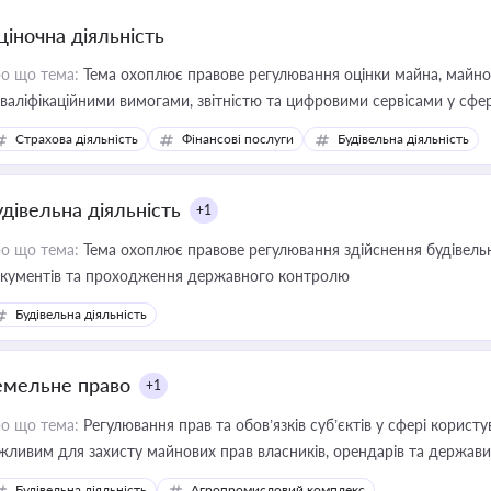
ціночна діяльність
о що тема:
Тема охоплює правове регулювання оцінки майна, майнови
кваліфікаційними вимогами, звітністю та цифровими сервісами у сфер
дійних змін у цій сфері корисне для власника бізнесу, керівника, юр
Страхова діяльність
Фінансові послуги
Будівельна діяльність
иватизації, оренди державного майна, корпоративних угод і перевірки
удівельна діяльність
+1
о що тема:
Тема охоплює правове регулювання здійснення будівельн
кументів та проходження державного контролю
Будівельна діяльність
емельне право
+1
о що тема:
Регулювання прав та обов’язків суб’єктів у сфері корист
жливим для захисту майнових прав власників, орендарів та держави
сурсами
Будівельна діяльність
Агропромисловий комплекс