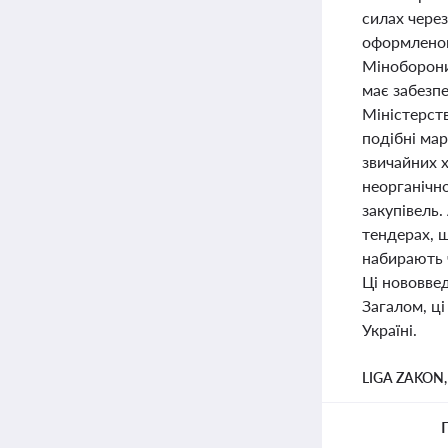
силах через
оформленог
Міноборони 
має забезпе
Міністерств
подібні ма
звичайних 
неорганічн
закупівель
тендерах, щ
набирають ч
Ці нововве
Загалом, ці
Україні.
LIGA ZAKON