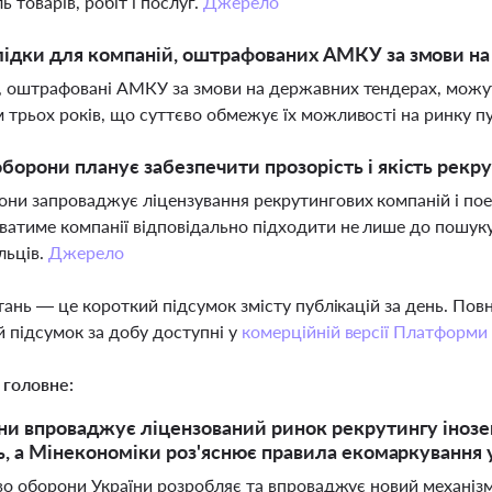
ь товарів, робіт і послуг.
Джерело
лідки для компаній, оштрафованих АМКУ за змови на
, оштрафовані АМКУ за змови на державних тендерах, можуть 
 трьох років, що суттєво обмежує їх можливості на ринку пу
борони планує забезпечити прозорість і якість рекру
ни запроваджує ліцензування рекрутингових компаній і поет
атиме компанії відповідально підходити не лише до пошуку, 
льців.
Джерело
тань — це короткий підсумок змісту публікацій за день. По
 підсумок за добу доступні у
комерційній версії Платформи
 головне:
и впроваджує ліцензований ринок рекрутингу інозе
ь, а Мінекономіки роз'яснює правила екомаркування 
во оборони України розробляє та впроваджує новий механізм