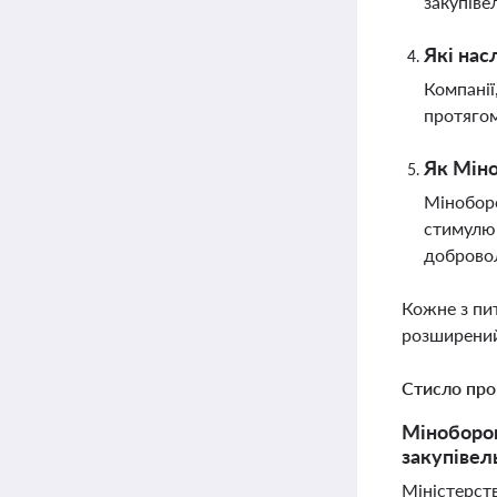
закупівел
Які нас
Компанії
протягом
Як Міно
Міноборо
стимулюв
доброво
Кожне з пи
розширений
Стисло про
Міноборон
закупівел
Міністерст