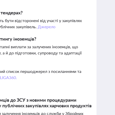
 тендерах?
бути відсторонені від участі у закупівлях
блічних закупівель.
Джерело
тингу іноземців?
апні виплати за залучених іноземців, що
а й до підготовки, супроводу та адаптації
вний список першоджерел з посиланнями та
 LIGA360.
мців до ЗСУ з новими процедурами
у публічних закупівлях харчових продуктів
 залучення іноземців до служби у Збройних