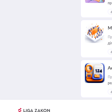
пр
М
Пр
А
Пр
ре