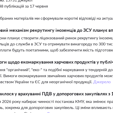
48 публікацій за 17 червня
ібраних матеріалів ми сформували короткі відповіді на актуал
вий механізм рекрутингу іноземців до ЗСУ планує 
ни планує створити ліцензований ринок рекрутингу іноземці
ьців до служби в ЗСУ та отримувати винагороду по 300 ти
иплати будуть поетапними, щоб забезпечити якість підготов
оги щодо екомаркування харчових продуктів у публі
ня "органічний", "еко-" та подібні маркування у тендерній д
ї. Вимоги екомаркування звичайних харчових продуктів мож
вством України та ЄС для неорганічної продукції.
Джерело
илося у врахуванні ПДВ у допорогових закупівлях з 
я 2026 року набирає чинності постанова КМУ, яка змінює пр
ль, зокрема для допорогових закупівель. Ці зміни впливают