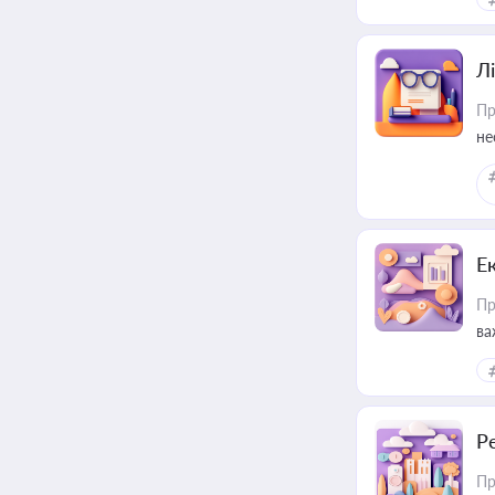
Лі
Пр
не
Е
Пр
ва
за
Р
Пр