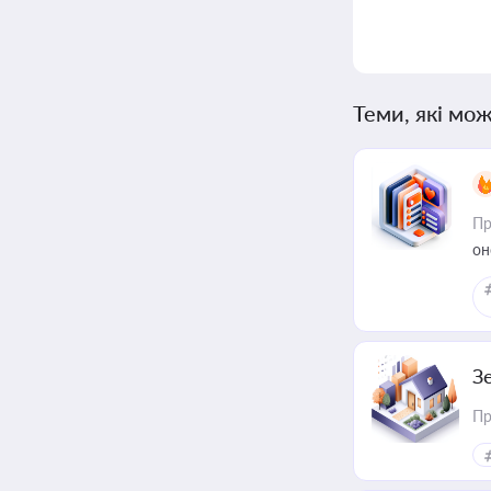
Теми, які мож
Пр
он
З
Пр