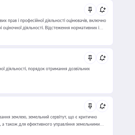
х прав і професійної діяльності оцінювачів, включно
і оціночної діяльності. Відстеження нормативних і
иста або бухгалтера під час оподаткування,
 статусу суб'єктів оціночної діяльності
ої діяльності, порядок отримання дозвільних
ування землею, земельний сервітут, що є критично
, а також для ефективного управління земельними