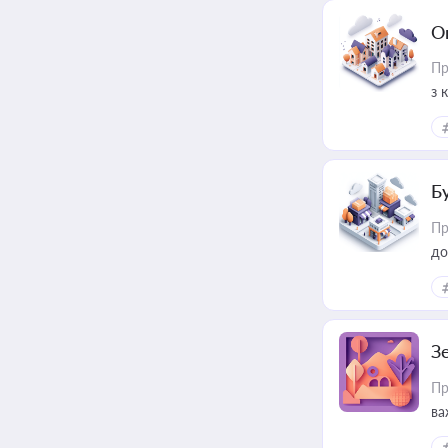
О
Пр
з 
ме
пр
Б
Пр
до
З
Пр
ва
ре