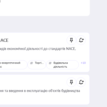
к
NACE
идів економічної діяльності до стандартів NACE,
о-енергетичний
Торгівля
Будівельна
+10
кс
діяльність
я та введення в експлуатацію об’єктів будівництва