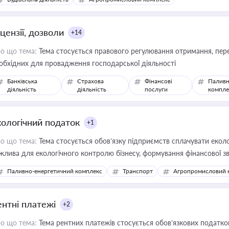
цензії, дозволи
+14
о що тема:
Тема стосується правового регулювання отримання, пере
обхідних для провадження господарської діяльності
Банківська
Страхова
Фінансові
Паливн
діяльність
діяльність
послуги
компле
кологічний податок
+1
о що тема:
Тема стосується обов’язку підприємств сплачувати еколо
жлива для екологічного контролю бізнесу, формування фінансової 
конодавства
Паливно-енергетичний комплекс
Транспорт
Агропромисловий 
ентні платежі
+2
о що тема:
Тема рентних платежів стосується обов’язкових податков