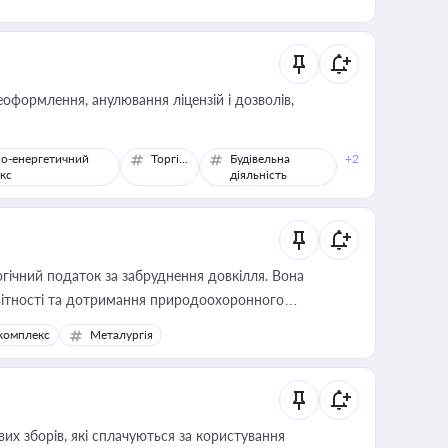
оформлення, анулювання ліцензій і дозволів,
о-енергетичний
Торгівля
Будівельна
+2
кс
діяльність
гічний податок за забруднення довкілля. Вона
звітності та дотримання природоохоронного
комплекс
Металургія
их зборів, які сплачуються за користування