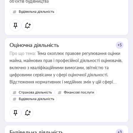
об’єктів будівництва
Будівельна діяльність
Оціночна діяльність
+5
Про що тема:
Тема охоплює правове регулювання оцінки
майна, майнових прав і професійної діяльності оцінювачів,
включно з кваліфікаційними вимогами, звітністю та
цифровими сервісами у сфері оціночної діяльності.
Відстеження нормативних і медійних змін у цій сфері
корисне для власника бізнесу, керівника, юриста або
Страхова діяльність
Фінансові послуги
бухгалтера під час оподаткування, приватизації, оренди
Будівельна діяльність
державного майна, корпоративних угод і перевірки
статусу суб'єктів оціночної діяльності
Будівельна діяльність
+3