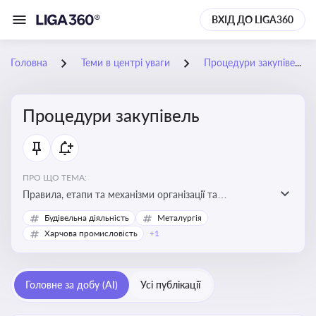
ВХІД ДО LIGA360
Головна
Теми в центрі уваги
Процедури закупівель
Процедури закупівель
ПРО ЩО ТЕМА:
Правила, етапи та механізми організації та
проведення закупівель товарів, робіт та послуг за
Будівельна діяльність
Металургія
державні чи публічні кошти
Харчова промисловість
+1
Головне за добу (AI)
Усі публікації