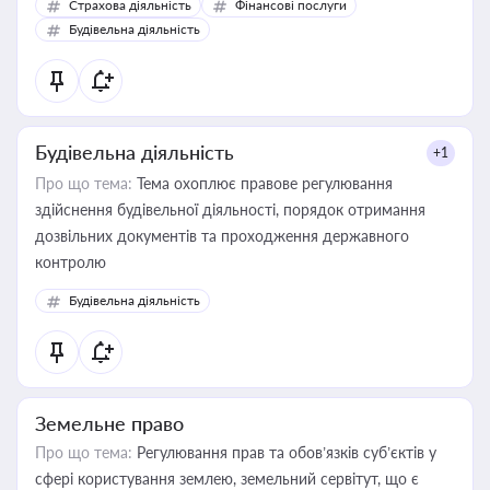
Страхова діяльність
Фінансові послуги
бухгалтера під час оподаткування, приватизації, оренди
Будівельна діяльність
державного майна, корпоративних угод і перевірки
статусу суб'єктів оціночної діяльності
Будівельна діяльність
+1
Про що тема:
Тема охоплює правове регулювання
здійснення будівельної діяльності, порядок отримання
дозвільних документів та проходження державного
контролю
Будівельна діяльність
Земельне право
Про що тема:
Регулювання прав та обов’язків суб’єктів у
сфері користування землею, земельний сервітут, що є