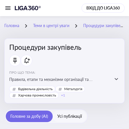
ВХІД ДО LIGA360
Головна
Теми в центрі уваги
Процедури закупівель
Процедури закупівель
ПРО ЩО ТЕМА:
Правила, етапи та механізми організації та
проведення закупівель товарів, робіт та послуг за
Будівельна діяльність
Металургія
державні чи публічні кошти
Харчова промисловість
+1
Головне за добу (AI)
Усі публікації