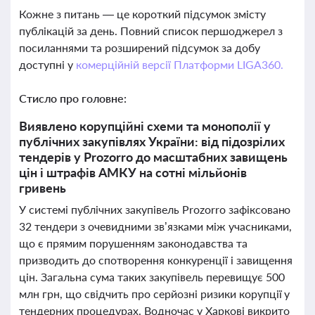
Кожне з питань — це короткий підсумок змісту
публікацій за день. Повний список першоджерел з
посиланнями та розширений підсумок за добу
доступні у
комерційній версії Платформи LIGA360.
Стисло про головне:
Виявлено корупційні схеми та монополії у
публічних закупівлях України: від підозрілих
тендерів у Prozorro до масштабних завищень
цін і штрафів АМКУ на сотні мільйонів
гривень
У системі публічних закупівель Prozorro зафіксовано
32 тендери з очевидними зв’язками між учасниками,
що є прямим порушенням законодавства та
призводить до спотворення конкуренції і завищення
цін. Загальна сума таких закупівель перевищує 500
млн грн, що свідчить про серйозні ризики корупції у
тендерних процедурах. Водночас у Харкові викрито