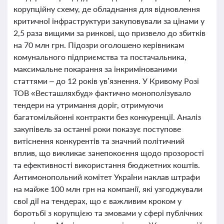
корупційну схему, де обладнання для відновлення
критичної інфраструктури закуповували за цінами у
2,5 раза вищими за ринкові, що призвело до збитків
на 70 млн грн. Підозри оголошено керівникам
комунального підприємства та постачальника,
максимальне покарання за інкримінованими
статтями – до 12 років ув’язнення. У Кривому Розі
ТОВ «Весташляхбуд» фактично монополізувало
тендери на утримання доріг, отримуючи
багатомільйонні контракти без конкуренції. Аналіз
закупівель за останні роки показує поступове
витіснення конкурентів та значний політичний
вплив, що викликає занепокоєння щодо прозорості
та ефективності використання бюджетних коштів.
Антимонопольний комітет України наклав штрафи
на майже 100 млн грн на компанії, які узгоджували
свої дії на тендерах, що є важливим кроком у
боротьбі з корупцією та змовами у сфері публічних