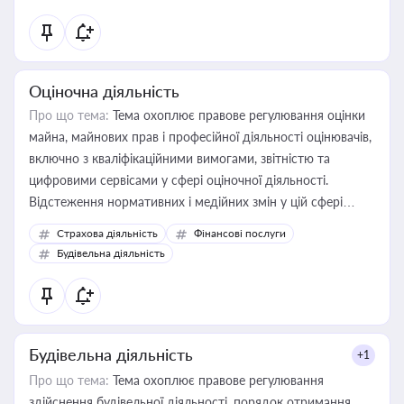
Оціночна діяльність
Про що тема:
Тема охоплює правове регулювання оцінки
майна, майнових прав і професійної діяльності оцінювачів,
включно з кваліфікаційними вимогами, звітністю та
цифровими сервісами у сфері оціночної діяльності.
Відстеження нормативних і медійних змін у цій сфері
корисне для власника бізнесу, керівника, юриста або
Страхова діяльність
Фінансові послуги
бухгалтера під час оподаткування, приватизації, оренди
Будівельна діяльність
державного майна, корпоративних угод і перевірки
статусу суб'єктів оціночної діяльності
Будівельна діяльність
+1
Про що тема:
Тема охоплює правове регулювання
здійснення будівельної діяльності, порядок отримання