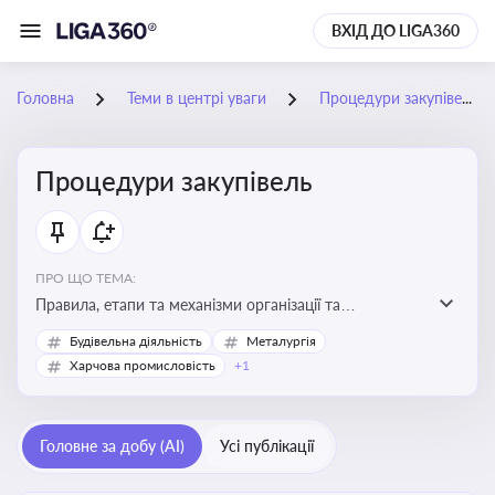
ВХІД ДО LIGA360
Головна
Теми в центрі уваги
Процедури закупівель
Процедури закупівель
ПРО ЩО ТЕМА:
Правила, етапи та механізми організації та
проведення закупівель товарів, робіт та послуг за
Будівельна діяльність
Металургія
державні чи публічні кошти
Харчова промисловість
+1
Головне за добу (AI)
Усі публікації