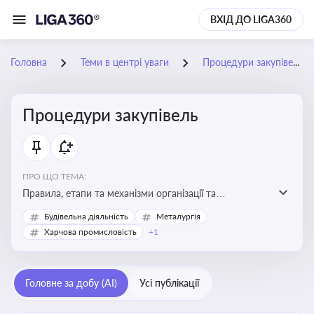
ВХІД ДО LIGA360
Головна
Теми в центрі уваги
Процедури закупівель
Процедури закупівель
ПРО ЩО ТЕМА:
Правила, етапи та механізми організації та
проведення закупівель товарів, робіт та послуг за
Будівельна діяльність
Металургія
державні чи публічні кошти
Харчова промисловість
+1
Головне за добу (AI)
Усі публікації