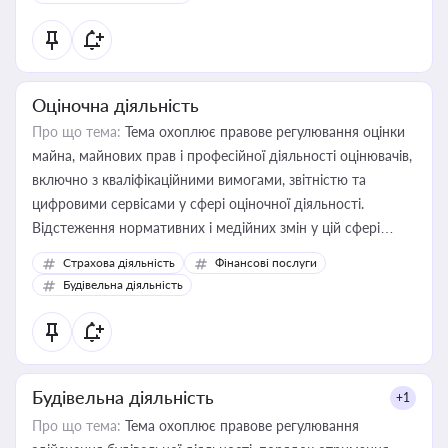
Оціночна діяльність
Про що тема:
Тема охоплює правове регулювання оцінки
майна, майнових прав і професійної діяльності оцінювачів,
включно з кваліфікаційними вимогами, звітністю та
цифровими сервісами у сфері оціночної діяльності.
Відстеження нормативних і медійних змін у цій сфері
корисне для власника бізнесу, керівника, юриста або
Страхова діяльність
Фінансові послуги
бухгалтера під час оподаткування, приватизації, оренди
Будівельна діяльність
державного майна, корпоративних угод і перевірки
статусу суб'єктів оціночної діяльності
Будівельна діяльність
+1
Про що тема:
Тема охоплює правове регулювання