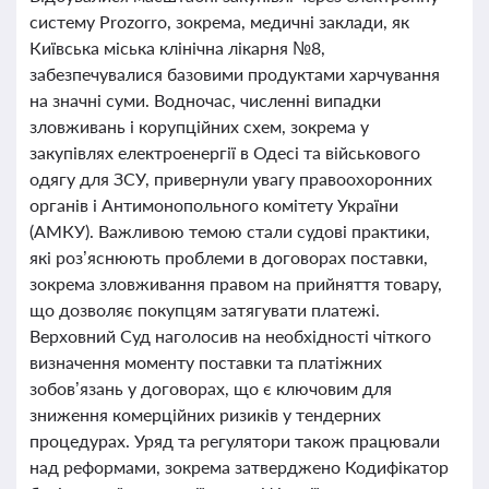
систему Prozorro, зокрема, медичні заклади, як
Київська міська клінічна лікарня №8,
забезпечувалися базовими продуктами харчування
на значні суми. Водночас, численні випадки
зловживань і корупційних схем, зокрема у
закупівлях електроенергії в Одесі та військового
одягу для ЗСУ, привернули увагу правоохоронних
органів і Антимонопольного комітету України
(АМКУ). Важливою темою стали судові практики,
які роз’яснюють проблеми в договорах поставки,
зокрема зловживання правом на прийняття товару,
що дозволяє покупцям затягувати платежі.
Верховний Суд наголосив на необхідності чіткого
визначення моменту поставки та платіжних
зобов’язань у договорах, що є ключовим для
зниження комерційних ризиків у тендерних
процедурах. Уряд та регулятори також працювали
над реформами, зокрема затверджено Кодифікатор