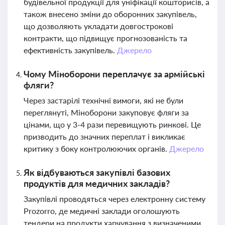
будівельної продукції для уніфікації кошторисів, а
також внесено зміни до оборонних закупівель,
що дозволяють укладати довгострокові
контракти, що підвищує прогнозованість та
ефективність закупівель.
Джерело
Чому Міноборони переплачує за армійські
фляги?
Через застарілі технічні вимоги, які не були
переглянуті, Міноборони закуповує фляги за
цінами, що у 3-4 рази перевищують ринкові. Це
призводить до значних переплат і викликає
критику з боку контролюючих органів.
Джерело
Як відбуваються закупівлі базових
продуктів для медичних закладів?
Закупівлі проводяться через електронну систему
Prozorro, де медичні заклади оголошують
тендери на продукти харчування з визначеними