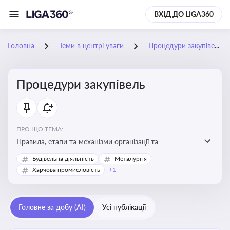
ВХІД ДО LIGA360
Головна
Теми в центрі уваги
Процедури закупівель
Процедури закупівель
ПРО ЩО ТЕМА:
Правила, етапи та механізми організації та
проведення закупівель товарів, робіт та послуг за
Будівельна діяльність
Металургія
державні чи публічні кошти
Харчова промисловість
+1
Головне за добу (AI)
Усі публікації