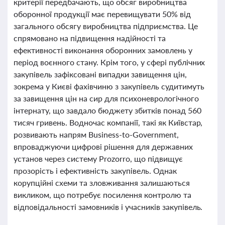
критерії передбачають, що обсяг виробництва
оборонної продукції має перевищувати 50% від
загального обсягу виробництва підприємства. Це
спрямовано на підвищення надійності та
ефективності виконання оборонних замовлень у
період воєнного стану. Крім того, у сфері публічних
закупівель зафіксовані випадки завищення цін,
зокрема у Києві фахівчиню з закупівель судитимуть
за завищення цін на сир для психоневрологічного
інтернату, що завдало бюджету збитків понад 560
тисяч гривень. Водночас компанії, такі як Київстар,
розвивають напрям Business-to-Government,
впроваджуючи цифрові рішення для державних
установ через систему Prozorro, що підвищує
прозорість і ефективність закупівель. Однак
корупційні схеми та зловживання залишаються
викликом, що потребує посилення контролю та
відповідальності замовників і учасників закупівель.