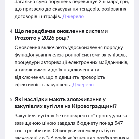
Загальна сума порушень перевищує 2,6 млрд грн,
що призвело до скасування тендерів, розірвання
договорів і штрафів.
Джерело
Що передбачає оновлення системи
Prozorro у 2026 році?
Оновлення включають удосконалення порядку
функціонування електронної системи закупівель,
процедури авторизації електронних майданчиків,
а також вимоги до їх підключення та
відключення, що підвищить прозорість і
ефективність закупівель.
Джерело
Які наслідки мають зловживання у
закупівлях вугілля на Кіровоградщині?
Закупівля вугілля без конкурентної процедури за
завищеною ціною завдала бюджету понад 547
тис. грн збитків. Обвинувачені можуть бути
засуджені до 3-6 років ув’язнення з позбавленням