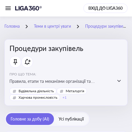
ВХІД ДО LIGA360
Головна
Теми в центрі уваги
Процедури закупівель
Процедури закупівель
ПРО ЩО ТЕМА:
Правила, етапи та механізми організації та
проведення закупівель товарів, робіт та послуг за
Будівельна діяльність
Металургія
державні чи публічні кошти
Харчова промисловість
+1
Головне за добу (AI)
Усі публікації