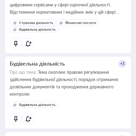
цифровими сервісами у сфері оціночної діяльності.
Відстеження нормативних і медійних змін у цій сфері
корисне для власника бізнесу, керівника, юриста або
Страхова діяльність
Фінансові послуги
бухгалтера під час оподаткування, приватизації, оренди
Будівельна діяльність
державного майна, корпоративних угод і перевірки
статусу суб'єктів оціночної діяльності
Будівельна діяльність
+3
Про що тема:
Тема охоплює правове регулювання
здійснення будівельної діяльності, порядок отримання
дозвільних документів та проходження державного
контролю
Будівельна діяльність