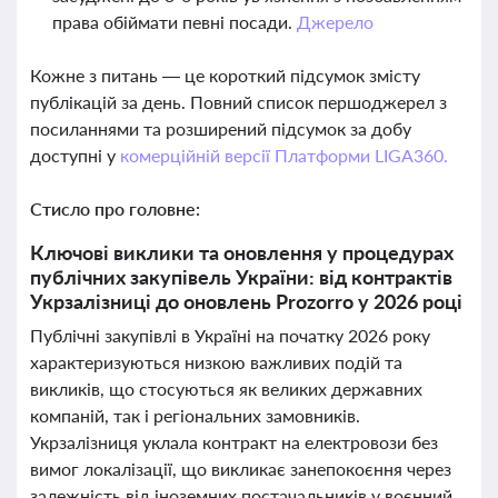
права обіймати певні посади.
Джерело
Кожне з питань — це короткий підсумок змісту
публікацій за день. Повний список першоджерел з
посиланнями та розширений підсумок за добу
доступні у
комерційній версії Платформи LIGA360.
Стисло про головне:
Ключові виклики та оновлення у процедурах
публічних закупівель України: від контрактів
Укрзалізниці до оновлень Prozorro у 2026 році
Публічні закупівлі в Україні на початку 2026 року
характеризуються низкою важливих подій та
викликів, що стосуються як великих державних
компаній, так і регіональних замовників.
Укрзалізниця уклала контракт на електровози без
вимог локалізації, що викликає занепокоєння через
залежність від іноземних постачальників у воєнний