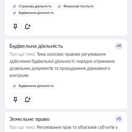
корисне для власника бізнесу, керівника, юриста або
Страхова діяльність
Фінансові послуги
бухгалтера під час оподаткування, приватизації, оренди
Будівельна діяльність
державного майна, корпоративних угод і перевірки
статусу суб'єктів оціночної діяльності
Будівельна діяльність
+4
Про що тема:
Тема охоплює правове регулювання
здійснення будівельної діяльності, порядок отримання
дозвільних документів та проходження державного
контролю
Будівельна діяльність
Земельне право
+5
Про що тема:
Регулювання прав та обов’язків суб’єктів у