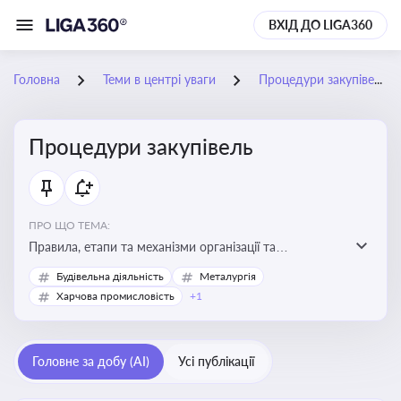
ВХІД ДО LIGA360
Головна
Теми в центрі уваги
Процедури закупівель
Процедури закупівель
ПРО ЩО ТЕМА:
Правила, етапи та механізми організації та
проведення закупівель товарів, робіт та послуг за
Будівельна діяльність
Металургія
державні чи публічні кошти
Харчова промисловість
+1
Головне за добу (AI)
Усі публікації