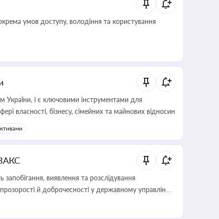
крема умов доступу, володіння та користування
и
м України, і є ключовими інструментами для
фері власності, бізнесу, сімейних та майнових відносин
активами
 ВАКС
 запобігання, виявлення та розслідування
розорості й доброчесності у державному управлінні