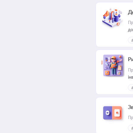
Д
Пр
до
ст
Р
Пр
ін
З
Пр