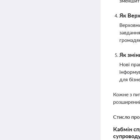
зменшит
Як Верх
Верховни
завдання
громадян
Як змін
Нові пра
інформув
для бізн
Кожне з пи
розширений
Стисло про
Кабмін сп
супроводу