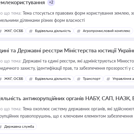
емлекористування
+2
о що тема:
Тема стосується правових форм користування землею, зо
мельними ділянками різних форм власності
ЖКГ, ОСББ
Будівельна діяльність
Агропромисловий комплекс
дині та Державні реєстри Міністерства юстиції Україн
о що тема:
Державні та єдині реєстри, які адмініструються Мінюсто
идичного захисту, ідентифікації прав, та забезпечення прозорості у с
ЖКГ, ОСББ
Будівельна діяльність
Транспорт
Управління 
іяльність антикорупційних органів НАБУ, САП, НАЗК,
о що тема:
Тема охоплює систему державних органів, які здійснюють
рупційних правопорушень, що є ключовим елементом забезпечення п
 бізнесі
Державна служба