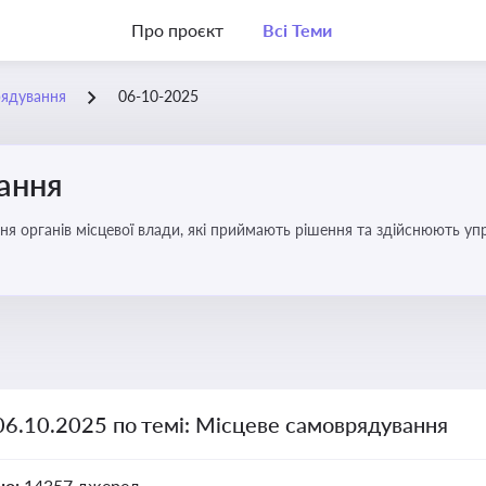
Про проєкт
Всі Теми
рядування
06-10-2025
ання
ня органів місцевої влади, які приймають рішення та здійснюють управ
06.10.2025 по темі: Місцеве самоврядування
но:
14357 джерел