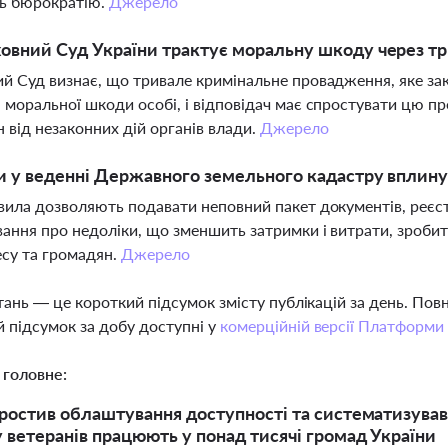
ь бюрократію.
Джерело
овний Суд України трактує моральну шкоду через т
й Суд визнає, що тривале кримінальне провадження, яке зак
 моральної шкоди особі, і відповідач має спростувати цю п
 від незаконних дій органів влади.
Джерело
и у веденні Державного земельного кадастру вплинут
вила дозволяють подавати неповний пакет документів, реєс
ання про недоліки, що зменшить затримки і витрати, зроби
есу та громадян.
Джерело
тань — це короткий підсумок змісту публікацій за день. По
 підсумок за добу доступні у
комерційній версії Платформи
 головне:
ростив облаштування доступності та систематизував 
 ветеранів працюють у понад тисячі громад України