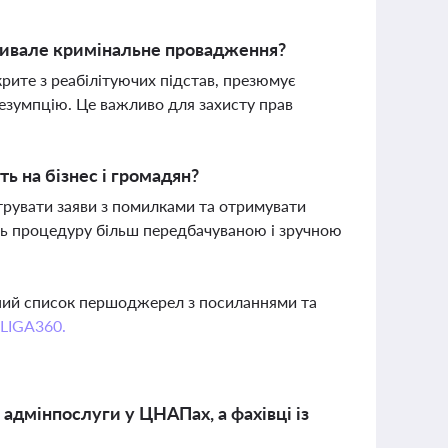
ривале кримінальне провадження?
рите з реабілітуючих підстав, презюмує
резумпцію. Це важливо для захисту прав
ь на бізнес і громадян?
трувати заяви з помилками та отримувати
ть процедуру більш передбачуваною і зручною
вний список першоджерел з посиланнями та
 LIGA360.
адмінпослуги у ЦНАПах, а фахівці із