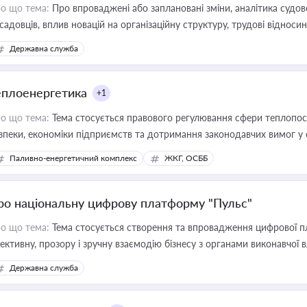
о що тема:
Про впроваджені або заплановані зміни, аналітика судо
садовців, вплив новацій на організаційну структуру, трудові віднос
Державна служба
еплоенергетика
+1
о що тема:
Тема стосується правового регулювання сфери теплопост
зпеки, економіки підприємств та дотримання законодавчих вимог у
Паливно-енергетичний комплекс
ЖКГ, ОСББ
ро національну цифрову платформу "Пульс"
о що тема:
Тема стосується створення та впровадження цифрової пл
ективну, прозору і зручну взаємодію бізнесу з органами виконавчої 
Державна служба