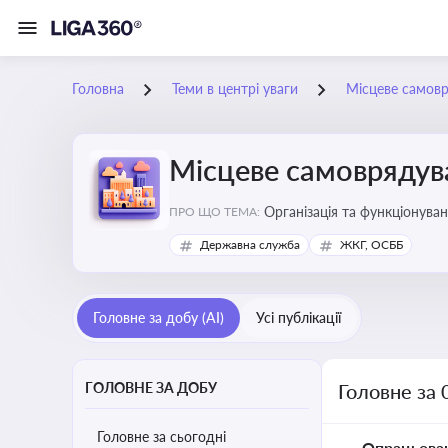
Головна
Теми в центрі уваги
Місцеве самов
Місцеве самоврядув
Організація та функціонуван
ПРО ЩО ТЕМА:
сіл, селищ)
Державна служба
ЖКГ, ОСББ
Головне за добу (AI)
Усі публікації
ГОЛОВНЕ ЗА ДОБУ
Головне за 
Головне за сьогодні
Опрацьова