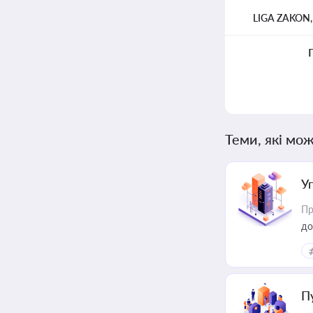
LIGA ZAKON
Теми, які мож
У
Пр
до
П