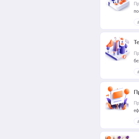
Пр
по
Т
Пр
бе
П
Пр
еф