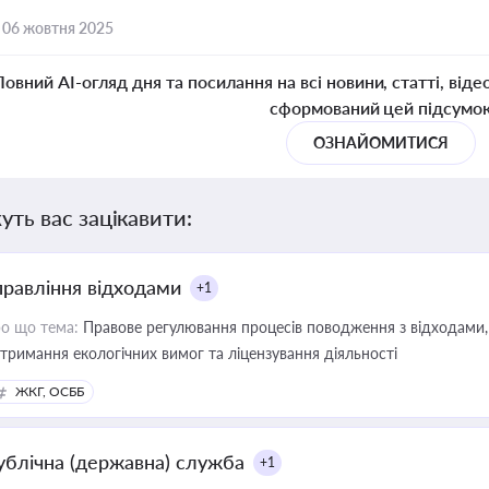
,
06 жовтня 2025
Повний AI-огляд дня та посилання на всі новини, статті, віде
сформований цей підсумо
ОЗНАЙОМИТИСЯ
уть вас зацікавити:
правління відходами
+1
о що тема:
Правове регулювання процесів поводження з відходами, 
тримання екологічних вимог та ліцензування діяльності
ЖКГ, ОСББ
ублічна (державна) служба
+1