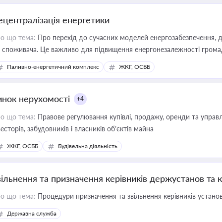
ецентралізація енергетики
о що тема:
Про перехід до сучасних моделей енергозабезпечення, д
 споживача. Це важливо для підвищення енергонезалежності громад,
имулювання розвитку відновлюваних джерел
Паливно-енергетичний комплекс
ЖКГ, ОСББ
инок нерухомості
+4
о що тема:
Правове регулювання купівлі, продажу, оренди та управл
весторів, забудовників і власників об’єктів майна
ЖКГ, ОСББ
Будівельна діяльність
вільнення та призначення керівників держустанов та 
о що тема:
Процедури призначення та звільнення керівників устано
Державна служба