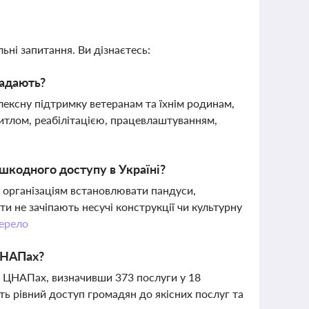
ьні запитання. Ви дізнаєтесь:
надають?
лексну підтримку ветеранам та їхнім родинам,
житлом, реабілітацією, працевлаштуванням,
шкодного доступу в Україні?
 організаціям встановлювати пандуси,
и не зачіпають несучі конструкції чи культурну
ерело
ЦНАПах?
у ЦНАПах, визначивши 373 послуги у 18
ить рівний доступ громадян до якісних послуг та