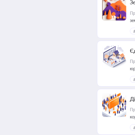
З
Пр
зе
Є
Пр
юр
Д
Пр
ко
та