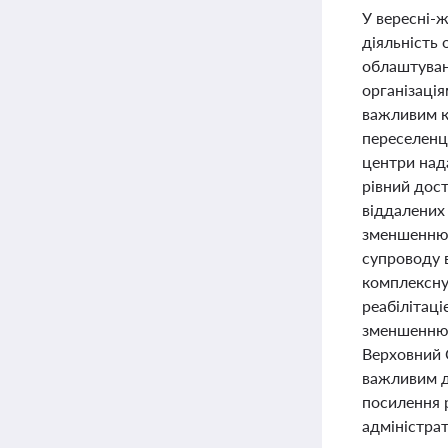
У вересні-ж
діяльність
облаштуван
організація
важливим к
переселенці
центри нада
рівний дост
віддалених
зменшенню 
супроводу в
комплексну 
реабілітац
зменшенню 
Верховний 
важливим дл
посилення р
адміністрат