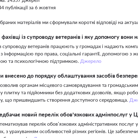
44 публікації за 6 жовтня
ібраних матеріалів ми сформували короткі відповіді на актуал
і фахівці із супроводу ветеранів і яку допомогу вони 
із супроводу ветеранів працюють у громадах і надають комп
з інформацією про права, соціальні гарантії, допомогою з 
ою та психологічною підтримкою.
Джерело
ни внесено до порядку облаштування засобів безпере
озволив органам місцевого самоврядування та громадським
у плитку та підйомники без додаткових дозволів, якщо робот
у, що пришвидшить створення доступного середовища.
Дж
дбачає новий перелік обов’язкових адмінпослуг у 
тематизував перелік обов’язкових адміністративних послуг 
ях, з урахуванням особливостей різних регіонів. Це забезпеч