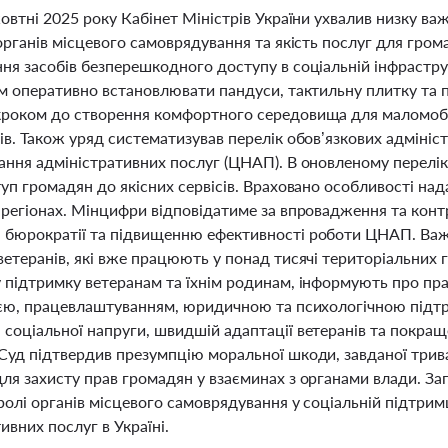
овтні 2025 року Кабінет Міністрів України ухвалив низку в
 органів місцевого самоврядування та якість послуг для гро
ня засобів безперешкодного доступу в соціальній інфрастр
м оперативно встановлювати пандуси, тактильну плитку та п
роком до створення комфортного середовища для маломобіл
в. Також уряд систематизував перелік обов’язкових адмініс
ння адміністративних послуг (ЦНАП). В оновленому переліку
уп громадян до якісних сервісів. Враховано особливості на
 регіонах. Мінцифри відповідатиме за впровадження та конт
бюрократії та підвищенню ефективності роботи ЦНАП. Важл
етеранів, які вже працюють у понад тисячі територіальних 
підтримку ветеранам та їхнім родинам, інформують про прав
ією, працевлаштуванням, юридичною та психологічною підтр
соціальної напруги, швидшій адаптації ветеранів та покращ
Суд підтвердив презумпцію моральної шкоди, завданої три
я захисту прав громадян у взаєминах з органами влади. Зага
олі органів місцевого самоврядування у соціальній підтрим
ивних послуг в Україні.