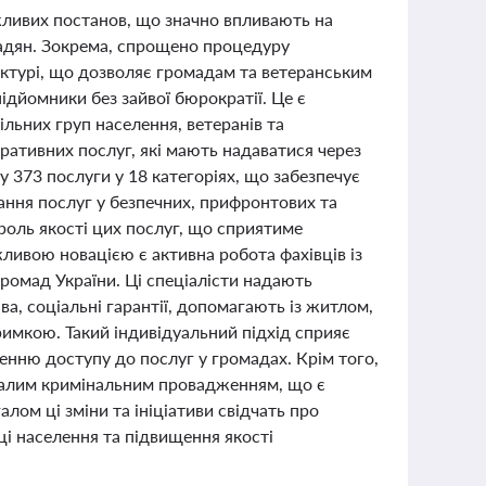
ажливих постанов, що значно впливають на
мадян. Зокрема, спрощено процедуру
уктурі, що дозволяє громадам та ветеранським
ідйомники без зайвої бюрократії. Це є
ьних груп населення, ветеранів та
тративних послуг, які мають надаватися через
 373 послуги у 18 категоріях, що забезпечує
дання послуг у безпечних, прифронтових та
роль якості цих послуг, що сприятиме
ивою новацією є активна робота фахівців із
громад України. Ці спеціалісти надають
а, соціальні гарантії, допомагають із житлом,
имкою. Такий індивідуальний підхід сприяє
енню доступу до послуг у громадах. Крім того,
валим кримінальним провадженням, що є
лом ці зміни та ініціативи свідчать про
ці населення та підвищення якості