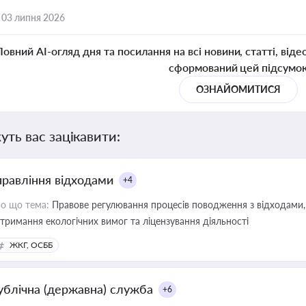
,
03 липня 2026
Повний AI-огляд дня та посилання на всі новини, статті, віде
сформований цей підсумо
ОЗНАЙОМИТИСЯ
уть вас зацікавити:
правління відходами
+4
о що тема:
Правове регулювання процесів поводження з відходами, 
тримання екологічних вимог та ліцензування діяльності
ЖКГ, ОСББ
ублічна (державна) служба
+6