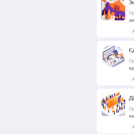
З
Пр
зе
Є
Пр
юр
Д
Пр
ко
та