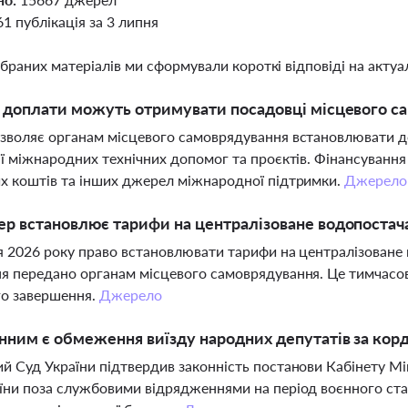
61 публікація за 3 липня
ібраних матеріалів ми сформували короткі відповіді на актуал
і доплати можуть отримувати посадовці місцевого с
зволяє органам місцевого самоврядування встановлювати до
ії міжнародних технічних допомог та проєктів. Фінансуванн
х коштів та інших джерел міжнародної підтримки.
Джерело
ер встановлює тарифи на централізоване водопостач
я 2026 року право встановлювати тарифи на централізоване
я передано органам місцевого самоврядування. Це тимчасова
го завершення.
Джерело
нним є обмеження виїзду народних депутатів за корд
й Суд України підтвердив законність постанови Кабінету Мі
їни поза службовими відрядженнями на період воєнного ста