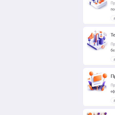
Пр
по
Т
Пр
бе
П
Пр
еф