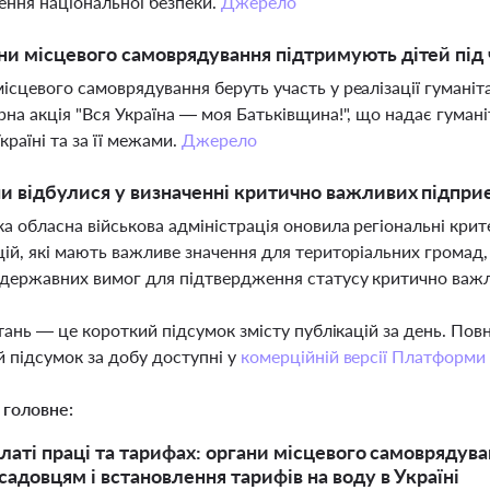
ення національної безпеки.
Джерело
ни місцевого самоврядування підтримують дітей під 
ісцевого самоврядування беруть участь у реалізації гуманіта
рна акція "Вся Україна — моя Батьківщина!", що надає гуман
країні та за її межами.
Джерело
ни відбулися у визначенні критично важливих підпри
а обласна військова адміністрація оновила регіональні крите
цій, які мають важливе значення для територіальних громад,
державних вимог для підтвердження статусу критично важ
тань — це короткий підсумок змісту публікацій за день. По
 підсумок за добу доступні у
комерційній версії Платформи
 головне:
платі праці та тарифах: органи місцевого самовряду
садовцям і встановлення тарифів на воду в Україні