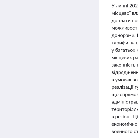
У липні 202
місцевої в
доплати пос
можливості 
донорами. 
тарифи на 
у багатьох 
місцевих ра
законність
відрядженн
в умовах во
реалізації 
що спрямова
адміністрац
територіал
в регіоні. 
економічног
воєнного ст