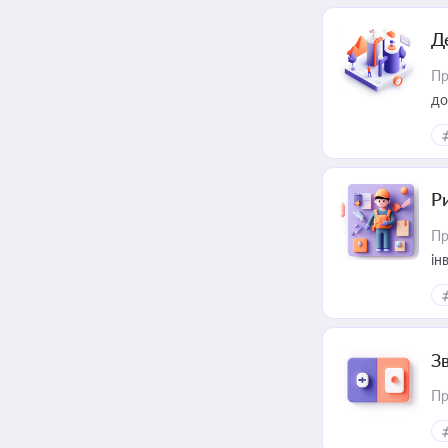
Д
Пр
до
ст
Р
Пр
ін
З
Пр