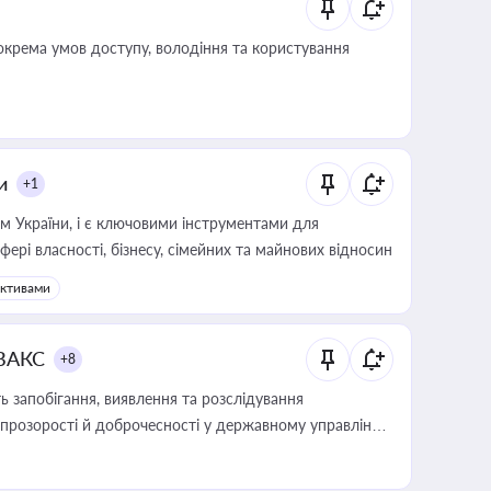
крема умов доступу, володіння та користування
и
+1
м України, і є ключовими інструментами для
фері власності, бізнесу, сімейних та майнових відносин
активами
 ВАКС
+8
 запобігання, виявлення та розслідування
розорості й доброчесності у державному управлінні