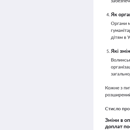
забезпеч
Як орга
Органи м
гуманіта
дітям в У
Які змі
Волинськ
організа
загально
Кожне з пи
розширений
Стисло про
Зміни в о
доплат по