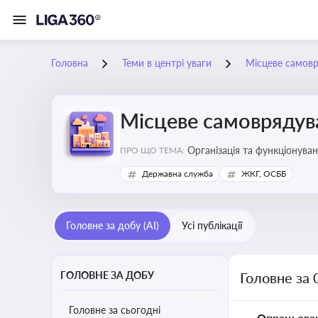
Головна
Теми в центрі уваги
Місцеве самов
Місцеве самоврядув
Організація та функціонуван
ПРО ЩО ТЕМА:
сіл, селищ)
Державна служба
ЖКГ, ОСББ
Головне за добу (AI)
Усі публікації
ГОЛОВНЕ ЗА ДОБУ
Головне за 
Головне за сьогодні
Опрацьова