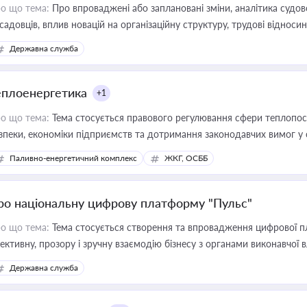
о що тема:
Про впроваджені або заплановані зміни, аналітика судо
садовців, вплив новацій на організаційну структуру, трудові віднос
Державна служба
еплоенергетика
+1
о що тема:
Тема стосується правового регулювання сфери теплопост
зпеки, економіки підприємств та дотримання законодавчих вимог у
Паливно-енергетичний комплекс
ЖКГ, ОСББ
ро національну цифрову платформу "Пульс"
о що тема:
Тема стосується створення та впровадження цифрової пл
ективну, прозору і зручну взаємодію бізнесу з органами виконавчої 
Державна служба