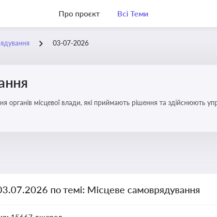
Про проєкт
Всі Теми
рядування
03-07-2026
ання
ня органів місцевої влади, які приймають рішення та здійснюють управ
03.07.2026 по темі: Місцеве самоврядування
но:
15667 джерел