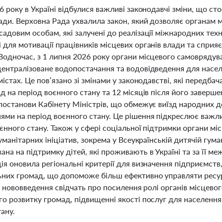
6 року в Україні відбулися важливі законодавчі зміни, що с
лади. Верховна Рада ухвалила закон, який дозволяє органам
адовим особам, які залучені до реалізації міжнародних техн
для мотивації працівників місцевих органів влади та сприя
Водночас, з 1 липня 2026 року органи місцевого самовряду
централізоване водопостачання та водовідведення для насел
містах. Це пов’язано зі змінами у законодавстві, які перед
д на період воєнного стану та 12 місяців після його заверш
 постанови Кабінету Міністрів, що обмежує виїзд народних д
ями на період воєнного стану. Це рішення підкреслює важли
єнного стану. Також у сфері соціальної підтримки органи мі
гуманітарних ініціатив, зокрема у Всеукраїнській дитячій гума
на на підтримку дітей, які проживають в Україні та за її м
ія оновила регіональні критерії для визначення підприємств
ьних громад, що допоможе більш ефективно управляти ресу
Ці нововведення свідчать про посилення ролі органів місцево
о розвитку громад, підвищенні якості послуг для населення 
ану.