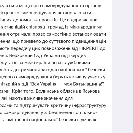
тосуються місцевого самоврядування та органів
 місцевого самоврядування встановлювати
ічних допомог та проєктів. Це відкриває нові
є активнішій співпраці громад із міжнародними
вання отримали право самостійно встановлювати
ення, що призвело до суттєвого підвищення цін
бачають передачу цих повноважень від НКРЕКП до
ення. Верховний Суд України підтвердив
епутатів за межі країни поза службовими
вість дотримання заходів національної безпеки
сцевого самоврядування беруть активну участь у
нітарній акції "Вся Україна — моя Батьківщина!",
ежами. Крім того, Волинська обласна військова
, які мають важливе значення для
рсами та підтримувати критичну інфраструктуру
го самоврядування у забезпеченні соціально-
та зміцненні національної безпеки в умовах