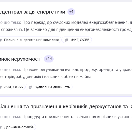
ецентралізація енергетики
+4
о що тема:
Про перехід до сучасних моделей енергозабезпечення, д
 споживача. Це важливо для підвищення енергонезалежності громад,
имулювання розвитку відновлюваних джерел
Паливно-енергетичний комплекс
ЖКГ, ОСББ
инок нерухомості
+14
о що тема:
Правове регулювання купівлі, продажу, оренди та управл
весторів, забудовників і власників об’єктів майна
ЖКГ, ОСББ
Будівельна діяльність
вільнення та призначення керівників держустанов та 
о що тема:
Процедури призначення та звільнення керівників устано
Державна служба