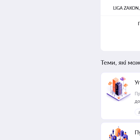
LIGA ZAKON
Теми, які мож
У
Пр
до
П