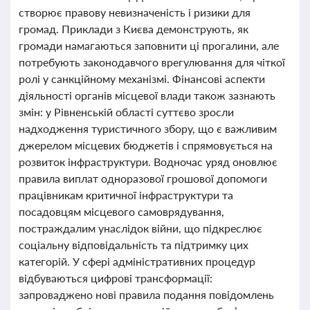
створює правову невизначеність і ризики для
громад. Приклади з Києва демонструють, як
громади намагаються заповнити ці прогалини, але
потребують законодавчого врегулювання для чіткої
ролі у санкційному механізмі. Фінансові аспекти
діяльності органів місцевої влади також зазнають
змін: у Рівненській області суттєво зросли
надходження туристичного збору, що є важливим
джерелом місцевих бюджетів і спрямовується на
розвиток інфраструктури. Водночас уряд оновлює
правила виплат одноразової грошової допомоги
працівникам критичної інфраструктури та
посадовцям місцевого самоврядування,
постраждалим унаслідок війни, що підкреслює
соціальну відповідальність та підтримку цих
категорій. У сфері адміністративних процедур
відбуваються цифрові трансформації:
запроваджено нові правила подання повідомлень