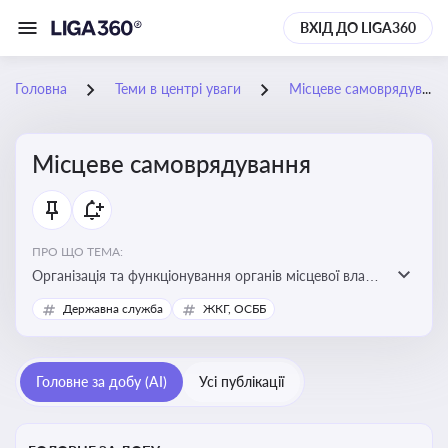
ВХІД ДО LIGA360
Головна
Теми в центрі уваги
Місцеве самоврядування
Місцеве самоврядування
ПРО ЩО ТЕМА:
Організація та функціонування органів місцевої влади,
які приймають рішення та здійснюють управлінські
Державна служба
ЖКГ, ОСББ
функції на рівні місцевих громад (міст, сіл, селищ)
Головне за добу (AI)
Усі публікації