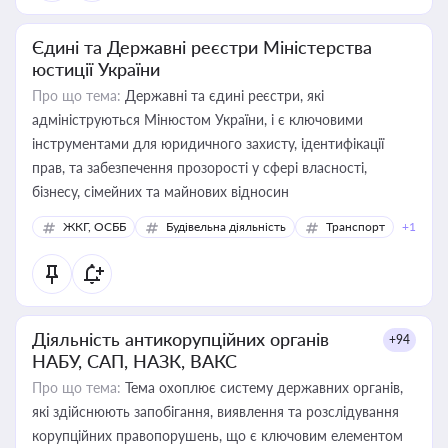
Єдині та Державні реєстри Міністерства
юстиції України
Про що тема:
Державні та єдині реєстри, які
адмініструються Мінюстом України, і є ключовими
інструментами для юридичного захисту, ідентифікації
прав, та забезпечення прозорості у сфері власності,
бізнесу, сімейних та майнових відносин
ЖКГ, ОСББ
Будівельна діяльність
Транспорт
+1
Діяльність антикорупційних органів
+94
НАБУ, САП, НАЗК, ВАКС
Про що тема:
Тема охоплює систему державних органів,
які здійснюють запобігання, виявлення та розслідування
корупційних правопорушень, що є ключовим елементом