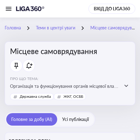
ВХІД ДО LIGA360
Головна
Теми в центрі уваги
Місцеве самоврядування
Місцеве самоврядування
ПРО ЩО ТЕМА:
Організація та функціонування органів місцевої влади,
які приймають рішення та здійснюють управлінські
Державна служба
ЖКГ, ОСББ
функції на рівні місцевих громад (міст, сіл, селищ)
Головне за добу (AI)
Усі публікації