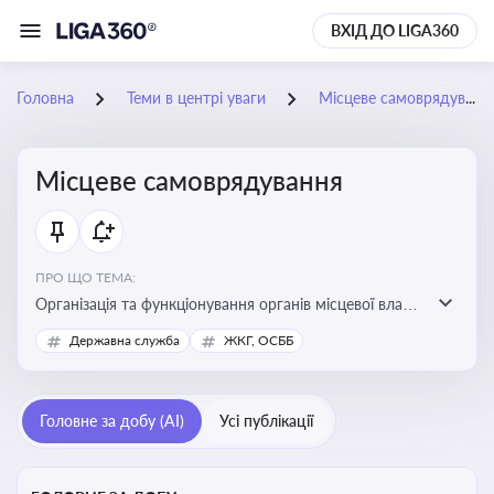
ВХІД ДО LIGA360
Головна
Теми в центрі уваги
Місцеве самоврядування
Місцеве самоврядування
ПРО ЩО ТЕМА:
Організація та функціонування органів місцевої влади,
які приймають рішення та здійснюють управлінські
Державна служба
ЖКГ, ОСББ
функції на рівні місцевих громад (міст, сіл, селищ)
Головне за добу (AI)
Усі публікації