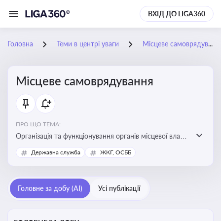
ВХІД ДО LIGA360
Головна
Теми в центрі уваги
Місцеве самоврядування
Місцеве самоврядування
ПРО ЩО ТЕМА:
Організація та функціонування органів місцевої влади,
які приймають рішення та здійснюють управлінські
Державна служба
ЖКГ, ОСББ
функції на рівні місцевих громад (міст, сіл, селищ)
Головне за добу (AI)
Усі публікації