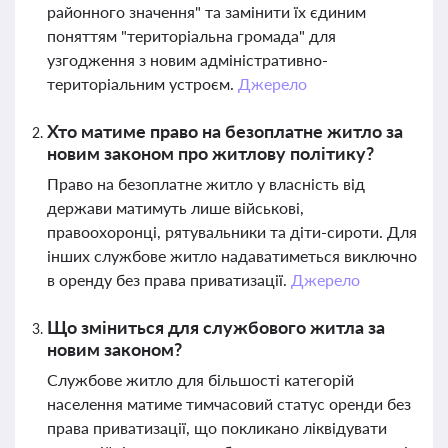
районного значення" та замінити їх єдиним
поняттям "територіальна громада" для
узгодження з новим адміністративно-
територіальним устроєм.
Джерело
Хто матиме право на безоплатне житло за
новим законом про житлову політику?
Право на безоплатне житло у власність від
держави матимуть лише військові,
правоохоронці, рятувальники та діти-сироти. Для
інших службове житло надаватиметься виключно
в оренду без права приватизації.
Джерело
Що зміниться для службового житла за
новим законом?
Службове житло для більшості категорій
населення матиме тимчасовий статус оренди без
права приватизації, що покликано ліквідувати