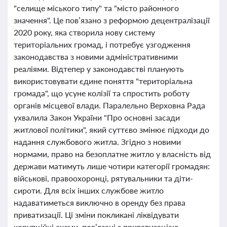
"селище міського типу" та "місто районного
значення". Це пов’язано з реформою децентралізації
2020 року, яка створила нову систему
територіальних громад, і потребує узгодження
законодавства з новими адміністративними
реаліями. Відтепер у законодавстві планують
використовувати єдине поняття "територіальна
громада", що усуне колізії та спростить роботу
органів місцевої влади. Паралельно Верховна Рада
ухвалила Закон України "Про основні засади
житлової політики", який суттєво змінює підходи до
надання службового житла. Згідно з новими
нормами, право на безоплатне житло у власність від
держави матимуть лише чотири категорії громадян:
військові, правоохоронці, рятувальники та діти-
сироти. Для всіх інших службове житло
надаватиметься виключно в оренду без права
приватизації. Ці зміни покликані ліквідувати
корупційні схеми, пов’язані з приватизацією