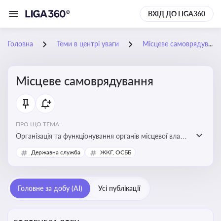
ВХІД ДО LIGA360
Головна
Теми в центрі уваги
Місцеве самоврядування
Місцеве самоврядування
ПРО ЩО ТЕМА:
Організація та функціонування органів місцевої влади,
які приймають рішення та здійснюють управлінські
Державна служба
ЖКГ, ОСББ
функції на рівні місцевих громад (міст, сіл, селищ)
Головне за добу (AI)
Усі публікації