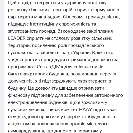
Цей підхід інтегрується у державну політику
розвитку сільських територій, сприяє формуванню
партнерств між владою, бізнесом і громадськістю,
підвищує інституційну спроможність та
згуртованість громад. Законодавче закріплення
LEADER сприятиме сталому розвитку сільських
територій, посиленню ролі громадянського
суспільства та євроінтеграції України. Крім того,
уряд спростив процедури отримання допомоги за
програмою «СвітлоДІМ» для співвласників
багатоквартирних будинків, розширивши перелік
документів, які підтверджують характеристики
будинку. Це дозволить швидше отримувати
фінансову підтримку для забезпечення автономного
електроживлення будинків, що є важливим у
сучасних умовах. Також комітет НААУ підготував
огляд судової практики у сфері містобудування з
акцентом на повноваження органів місцевого
самоврядування, що допоможе юристам у