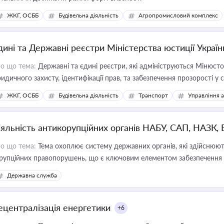
ЖКГ, ОСББ
Будівельна діяльність
Агропромисловий комплекс
дині та Державні реєстри Міністерства юстиції Україн
о що тема:
Державні та єдині реєстри, які адмініструються Мінюсто
идичного захисту, ідентифікації прав, та забезпечення прозорості у с
ЖКГ, ОСББ
Будівельна діяльність
Транспорт
Управління 
іяльність антикорупційних органів НАБУ, САП, НАЗК,
о що тема:
Тема охоплює систему державних органів, які здійснюють
рупційних правопорушень, що є ключовим елементом забезпечення п
 бізнесі
Державна служба
ецентралізація енергетики
+6