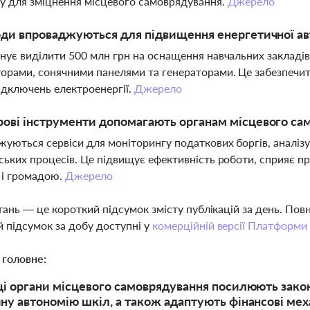
у для зміцнення місцевого самоврядування.
Джерело
оди впроваджуються для підвищення енергетичної ав
нує виділити 500 млн грн на оснащення навчальних заклад
орами, сонячними панелями та генераторами. Це забезпечит
відключень електроенергії.
Джерело
ові інструменти допомагають органам місцевого сам
уються сервіси для моніторингу податкових боргів, аналіз
ських процесів. Це підвищує ефективність роботи, сприяє п
 і громадою.
Джерело
тань — це короткий підсумок змісту публікацій за день. По
 підсумок за добу доступні у
комерційній версії Платформи
 головне:
ці органи місцевого самоврядування посилюють зако
ну автономію шкіл, а також адаптують фінансові мех