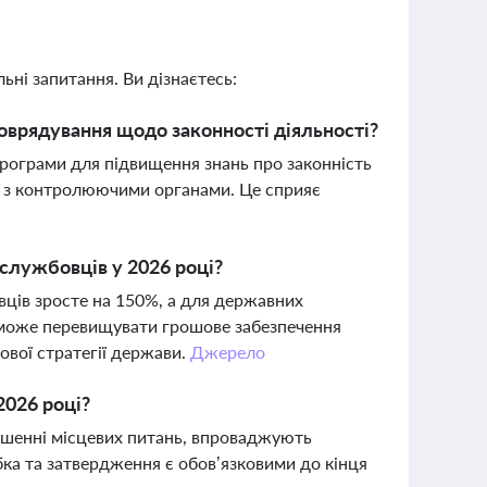
ьні запитання. Ви дізнаєтесь:
моврядування щодо законності діяльності?
програми для підвищення знань про законність
ію з контролюючими органами. Це сприяє
жслужбовців у 2026 році?
вців зросте на 150%, а для державних
 може перевищувати грошове забезпечення
ової стратегії держави.
Джерело
2026 році?
ішенні місцевих питань, впроваджують
бка та затвердження є обов’язковими до кінця