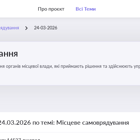
Про проєкт
Всі Теми
рядування
24-03-2026
ання
ня органів місцевої влади, які приймають рішення та здійснюють управ
24.03.2026 по темі: Місцеве самоврядування
но:
14527 джерел