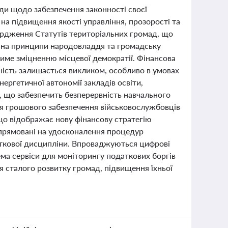
ди щодо забезпечення законності своєї
на підвищення якості управління, прозорості та
ердження Статутів територіальних громад, що
м на принципи народовладдя та громадську
тиме зміцненню місцевої демократії. Фінансова
ність залишається викликом, особливо в умовах
ергетичної автономії закладів освіти,
 що забезпечить безперервність навчального
ня грошового забезпечення військовослужбовців
о відображає нову фінансову стратегію
спрямовані на удосконалення процедур
ткової дисципліни. Впроваджуються цифрові
ма сервіси для моніторингу податкових боргів
я сталого розвитку громад, підвищення їхньої