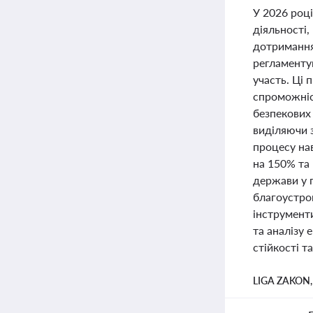
У 2026 роц
діяльності,
дотримання
регламенту
участь. Ці 
спроможніс
безпекових 
виділяючи 
процесу на
на 150% та
держави у 
благоустро
інструмент
та аналізу 
стійкості т
LIGA ZAKON