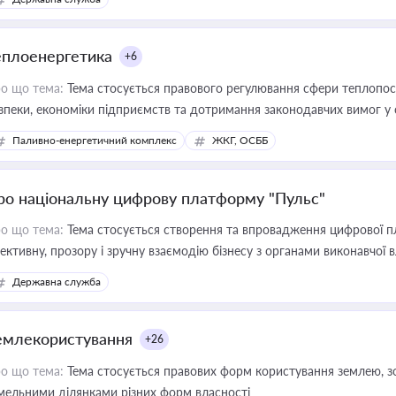
еплоенергетика
+6
о що тема:
Тема стосується правового регулювання сфери теплопост
зпеки, економіки підприємств та дотримання законодавчих вимог у
Паливно-енергетичний комплекс
ЖКГ, ОСББ
ро національну цифрову платформу "Пульс"
о що тема:
Тема стосується створення та впровадження цифрової пл
ективну, прозору і зручну взаємодію бізнесу з органами виконавчої 
Державна служба
емлекористування
+26
о що тема:
Тема стосується правових форм користування землею, зо
мельними ділянками різних форм власності