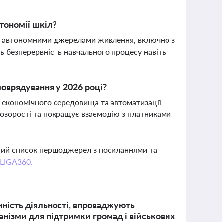
тономії шкіл?
ів автономними джерелами живлення, включно з
ь безперервність навчального процесу навіть
оврядування у 2026 році?
у економічного середовища та автоматизації
розорості та покращує взаємодію з платниками
вний список першоджерел з посиланнями та
 LIGA360.
нність діяльності, впроваджують
анізми для підтримки громад і військових