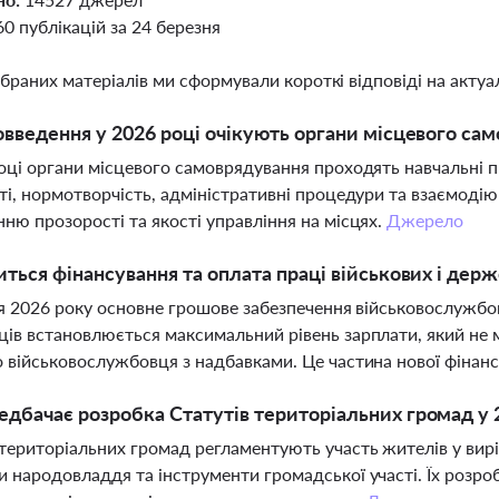
60 публікацій за 24 березня
ібраних матеріалів ми сформували короткі відповіді на актуал
овведення у 2026 році очікують органи місцевого са
оці органи місцевого самоврядування проходять навчальні 
ті, нормотворчість, адміністративні процедури та взаємод
ню прозорості та якості управління на місцях.
Джерело
иться фінансування та оплата праці військових і дер
ня 2026 року основне грошове забезпечення військовослужбо
ів встановлюється максимальний рівень зарплати, який не
 військовослужбовця з надбавками. Це частина нової фінанс
дбачає розробка Статутів територіальних громад у 
територіальних громад регламентують участь жителів у вир
 народовладдя та інструменти громадської участі. Їх розро