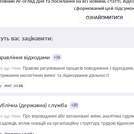
Повний AI-огляд дня та посилання на всі новини, статті, віде
сформований цей підсумо
ОЗНАЙОМИТИСЯ
уть вас зацікавити:
правління відходами
+16
о що тема:
Правове регулювання процесів поводження з відходами, 
тримання екологічних вимог та ліцензування діяльності
ЖКГ, ОСББ
ублічна (державна) служба
+20
о що тема:
Про впроваджені або заплановані зміни, аналітика судо
садовців, вплив новацій на організаційну структуру, трудові віднос
Державна служба