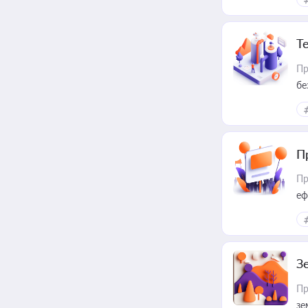
Т
Пр
бе
П
Пр
еф
З
Пр
зе