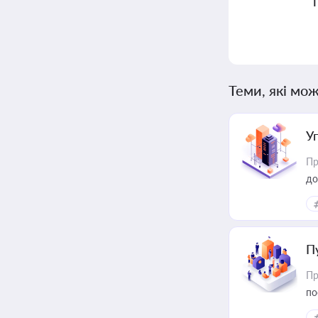
Теми, які мож
У
Пр
до
П
Пр
по