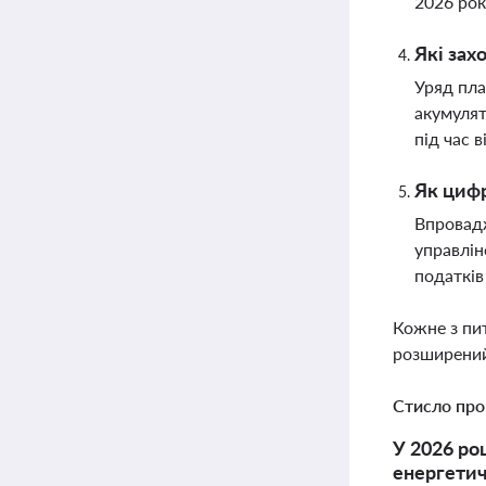
2026 рок
Які зах
Уряд пла
акумулят
під час 
Як цифр
Впровадж
управлін
податків
Кожне з пи
розширений
Стисло про
У 2026 ро
енергетич