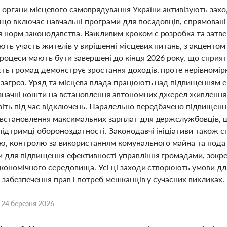
і органи місцевого самоврядування України активізують захо
 що включає навчальні програми для посадовців, спрямовані 
 норм законодавства. Важливим кроком є розробка та затв
ють участь жителів у вирішенні місцевих питань, з акценто
процеси мають бути завершені до кінця 2026 року, що сприя
ть громад демонструє зростання доходів, проте нерівномір
загроз. Уряд та місцева влада працюють над підвищенням ен
значні кошти на встановлення автономних джерел живлення,
віть під час відключень. Паралельно передбачено підвищен
 встановлення максимальних зарплат для держслужбовців, щ
підтримці обороноздатності. Законодавчі ініціативи також 
ю, контролю за використанням комунального майна та пода
и для підвищення ефективності управління громадами, зокре
економічного середовища. Усі ці заходи створюють умови дл
а забезпечення прав і потреб мешканців у сучасних викликах.
,
24 березня 2026