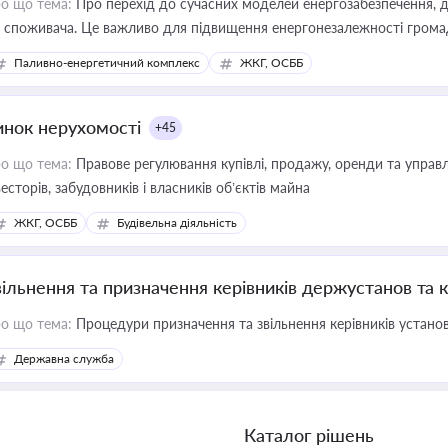
о що тема:
Про перехід до сучасних моделей енергозабезпечення, д
 споживача. Це важливо для підвищення енергонезалежності громад,
имулювання розвитку відновлюваних джерел
Паливно-енергетичний комплекс
ЖКГ, ОСББ
инок нерухомості
+45
о що тема:
Правове регулювання купівлі, продажу, оренди та управл
весторів, забудовників і власників об’єктів майна
ЖКГ, ОСББ
Будівельна діяльність
вільнення та призначення керівників держустанов та 
о що тема:
Процедури призначення та звільнення керівників устано
Державна служба
Каталог рішень