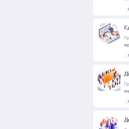
Є
Пр
юр
Д
Пр
ко
та
Д