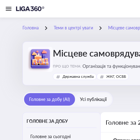
Головна
Теми в центрі уваги
Місцеве самов
Місцеве самоврядув
Організація та функціонуван
ПРО ЩО ТЕМА:
сіл, селищ)
Державна служба
ЖКГ, ОСББ
Головне за добу (AI)
Усі публікації
ГОЛОВНЕ ЗА ДОБУ
Головне за 
Головне за сьогодні
Опрацьова