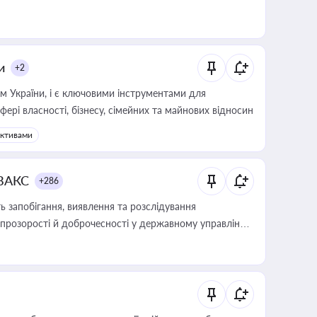
и
+2
м України, і є ключовими інструментами для
фері власності, бізнесу, сімейних та майнових відносин
активами
 ВАКС
+286
 запобігання, виявлення та розслідування
розорості й доброчесності у державному управлінні