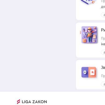
Пр
до
ст
Р
Пр
ін
З
Пр