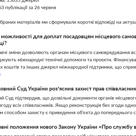
63 публікації за 26 червня
ібраних матеріалів ми сформували короткі відповіді на актуал
і можливості для доплат посадовцям місцевого само
ці?
вчі зміни дозволяють органам місцевого самоврядування в
жують міжнародні технічні допомоги та проєкти. Фінансува
х коштів та інших джерел міжнародної підтримки, що сприят
о
овний Суд України роз’яснив захист прав співвласник
й Суд підтвердив, що дозвільні документи органів місцево
згоду всіх співвласників. Якщо реконструкція без згоди одно
 способом захисту є приведення об'єкта до попереднього 
овні положення нового Закону України «Про службу 
гулює правовий статус посадових осіб місцевого самовряду