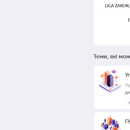
LIGA ZAKON
Теми, які мож
У
Пр
до
П