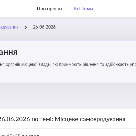
Про проєкт
Всі Теми
рядування
26-06-2026
ання
ня органів місцевої влади, які приймають рішення та здійснюють управ
26.06.2026 по темі: Місцеве самоврядування
но:
15635 джерел