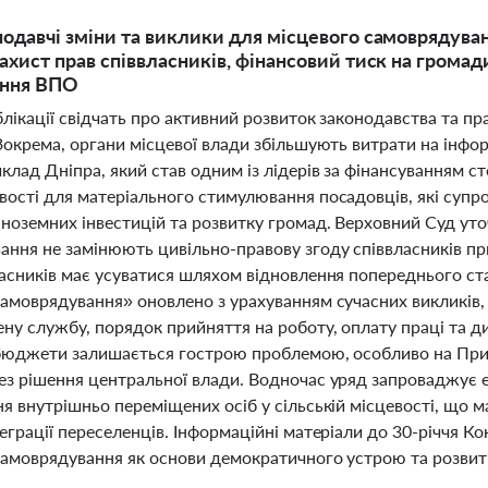
нодавчі зміни та виклики для місцевого самоврядува
захист прав співвласників, фінансовий тиск на грома
ення ВПО
лікації свідчать про активний розвиток законодавства та пр
Зокрема, органи місцевої влади збільшують витрати на інформ
клад Дніпра, який став одним із лідерів за фінансуванням с
вості для матеріального стимулювання посадовців, які суп
ноземних інвестицій та розвитку громад. Верховний Суд уто
ання не замінюють цивільно-правову згоду співвласників пр
ласників має усуватися шляхом відновлення попереднього ст
самоврядування» оновлено з урахуванням сучасних викликів,
ну службу, порядок прийняття на роботу, оплату праці та д
 бюджети залишається гострою проблемою, особливо на Прик
ез рішення центральної влади. Водночас уряд запроваджує 
я внутрішньо переміщених осіб у сільській місцевості, що м
еграції переселенців. Інформаційні матеріали до 30-річчя К
самоврядування як основи демократичного устрою та розвитк