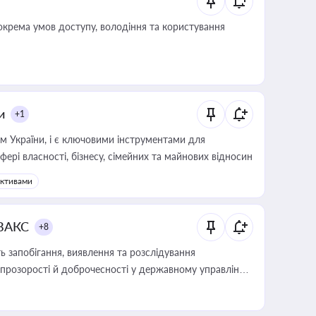
крема умов доступу, володіння та користування
и
+1
м України, і є ключовими інструментами для
фері власності, бізнесу, сімейних та майнових відносин
активами
 ВАКС
+8
 запобігання, виявлення та розслідування
розорості й доброчесності у державному управлінні