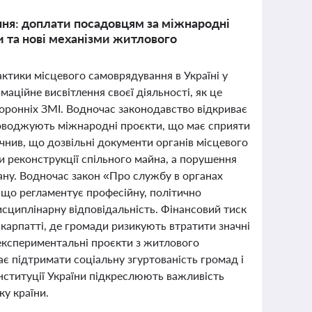
ння: доплати посадовцям за міжнародні
ди та нові механізми житлового
актики місцевого самоврядування в Україні у
аційне висвітлення своєї діяльності, як це
торонніх ЗМІ. Водночас законодавство відкриває
роводжують міжнародні проєкти, що має сприяти
чнив, що дозвільні документи органів місцевого
и реконструкції спільного майна, а порушення
ану. Водночас закон «Про службу в органах
 що регламентує професійну, політично
исциплінарну відповідальність. Фінансовий тиск
арпатті, де громади ризикують втратити значні
експериментальні проєкти з житлового
ає підтримати соціальну згуртованість громад і
онституції України підкреслюють важливість
у країни.