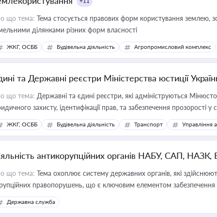
емлекористування
+11
о що тема:
Тема стосується правових форм користування землею, зо
мельними ділянками різних форм власності
ЖКГ, ОСББ
Будівельна діяльність
Агропромисловий комплекс
дині та Державні реєстри Міністерства юстиції Україн
о що тема:
Державні та єдині реєстри, які адмініструються Мінюсто
идичного захисту, ідентифікації прав, та забезпечення прозорості у с
ЖКГ, ОСББ
Будівельна діяльність
Транспорт
Управління 
іяльність антикорупційних органів НАБУ, САП, НАЗК,
о що тема:
Тема охоплює систему державних органів, які здійснюють
рупційних правопорушень, що є ключовим елементом забезпечення п
 бізнесі
Державна служба