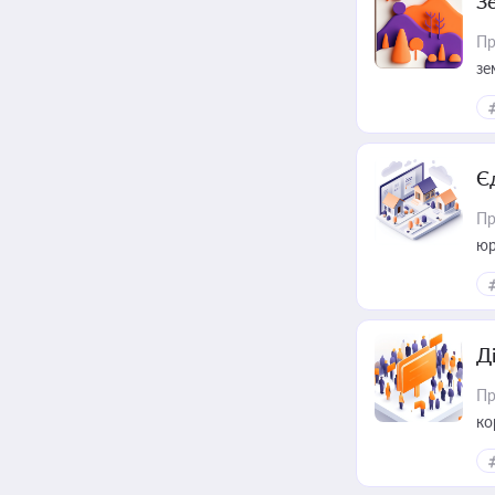
З
Пр
зе
Є
Пр
юр
Д
Пр
ко
та