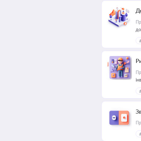
Д
Пр
до
ст
Р
Пр
ін
З
Пр