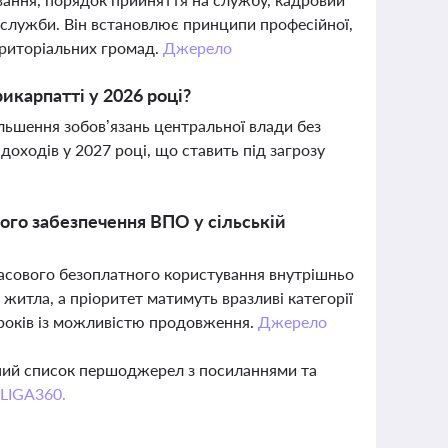
я служби. Він встановлює принципи професійної,
ериторіальних громад.
Джерело
икарпатті у 2026 році?
льшення зобов’язань центральної влади без
доходів у 2027 році, що ставить під загрозу
го забезпечення ВПО у сільській
часового безоплатного користування внутрішньо
итла, а пріоритет матимуть вразливі категорії
 років із можливістю продовження.
Джерело
вний список першоджерел з посиланнями та
 LIGA360.