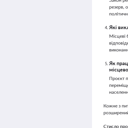
резерв, 
політичн
Які вик
Місцеві 
відповід
виконанн
Як прац
місцево
Проєкт п
переміще
населенн
Кожне з пи
розширений
Стисло про