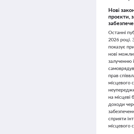
Нові зако
проєкти, 
забезпеч
Останні пуб
2026 році. 
показує при
нові можли
залученню і
самоврядув
прав співв
місцевого 
неупередже
на місцеві
доходи чер
забезпеченн
сприяти інт
місцевого 