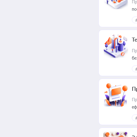
Пр
по
Т
Пр
бе
П
Пр
еф