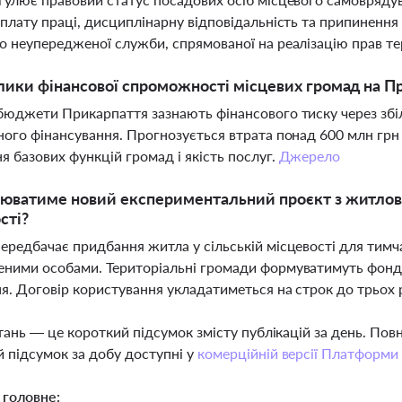
оплату праці, дисциплінарну відповідальність та припиненн
о неупередженої служби, спрямованої на реалізацію прав т
лики фінансової спроможності місцевих громад на Пр
бюджети Прикарпаття зазнають фінансового тиску через збі
ного фінансування. Прогнозується втрата понад 600 млн грн 
я базових функцій громад і якість послуг.
Джерело
юватиме новий експериментальний проєкт з житлово
сті?
ередбачає придбання житла у сільській місцевості для тим
ними особами. Територіальні громади формуватимуть фонд ж
я. Договір користування укладатиметься на строк до трьох
тань — це короткий підсумок змісту публікацій за день. По
 підсумок за добу доступні у
комерційній версії Платформи
 головне: