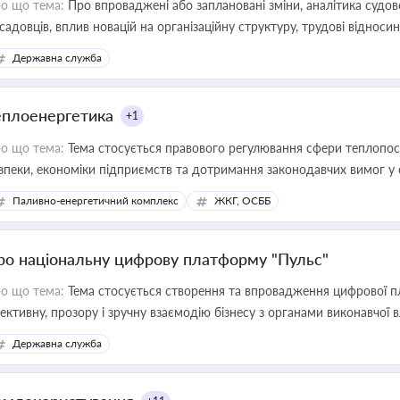
о що тема:
Про впроваджені або заплановані зміни, аналітика судо
садовців, вплив новацій на організаційну структуру, трудові віднос
Державна служба
еплоенергетика
+1
о що тема:
Тема стосується правового регулювання сфери теплопост
зпеки, економіки підприємств та дотримання законодавчих вимог у
Паливно-енергетичний комплекс
ЖКГ, ОСББ
ро національну цифрову платформу "Пульс"
о що тема:
Тема стосується створення та впровадження цифрової пл
ективну, прозору і зручну взаємодію бізнесу з органами виконавчої 
Державна служба