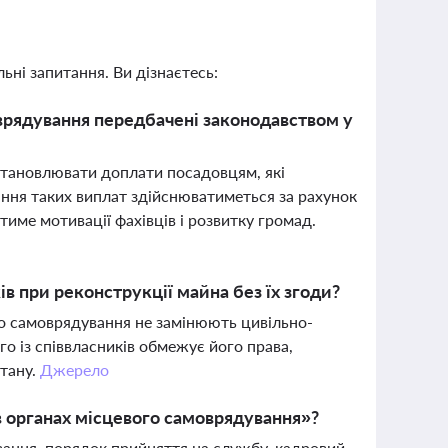
ьні запитання. Ви дізнаєтесь:
врядування передбачені законодавством у
становлювати доплати посадовцям, які
ння таких виплат здійснюватиметься за рахунок
име мотивації фахівців і розвитку громад.
ів при реконструкції майна без їх згоди?
го самоврядування не замінюють цивільно-
го із співвласників обмежує його права,
стану.
Джерело
в органах місцевого самоврядування»?
вання, порядок прийняття на службу, кадровий