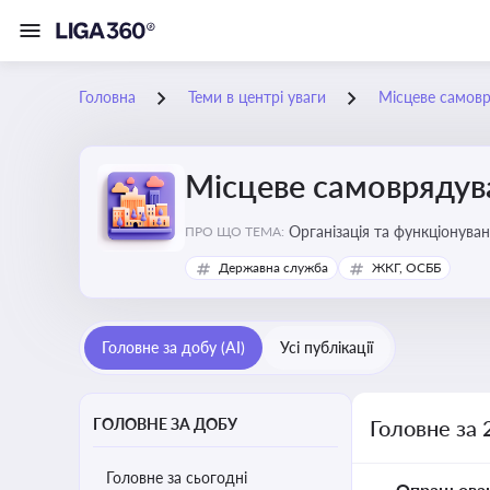
Головна
Теми в центрі уваги
Місцеве самов
Місцеве самоврядув
Організація та функціонуван
ПРО ЩО ТЕМА:
сіл, селищ)
Державна служба
ЖКГ, ОСББ
Головне за добу (AI)
Усі публікації
ГОЛОВНЕ ЗА ДОБУ
Головне за 
Головне за сьогодні
Опрацьова