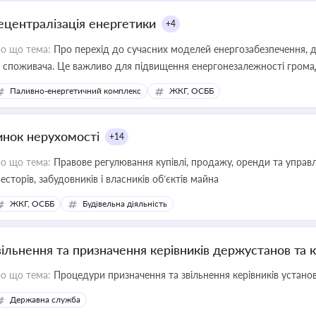
ецентралізація енергетики
+4
о що тема:
Про перехід до сучасних моделей енергозабезпечення, д
 споживача. Це важливо для підвищення енергонезалежності громад,
имулювання розвитку відновлюваних джерел
Паливно-енергетичний комплекс
ЖКГ, ОСББ
инок нерухомості
+14
о що тема:
Правове регулювання купівлі, продажу, оренди та управл
весторів, забудовників і власників об’єктів майна
ЖКГ, ОСББ
Будівельна діяльність
вільнення та призначення керівників держустанов та 
о що тема:
Процедури призначення та звільнення керівників устано
Державна служба