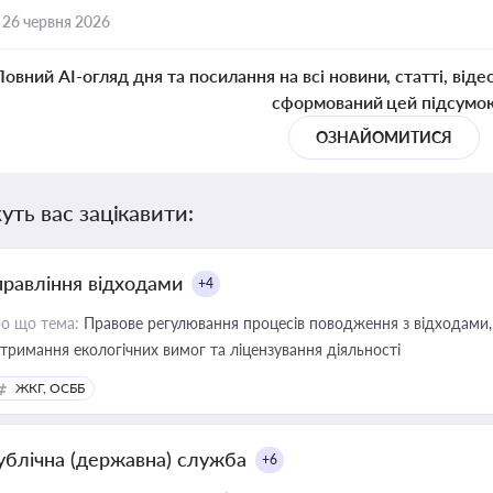
,
26 червня 2026
Повний AI-огляд дня та посилання на всі новини, статті, віде
сформований цей підсумо
ОЗНАЙОМИТИСЯ
уть вас зацікавити:
правління відходами
+4
о що тема:
Правове регулювання процесів поводження з відходами, 
тримання екологічних вимог та ліцензування діяльності
ЖКГ, ОСББ
ублічна (державна) служба
+6