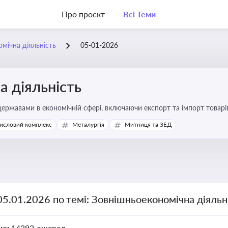
Про проєкт
Всі Теми
мічна діяльність
05-01-2026
 діяльність
ержавами в економічній сфері, включаючи експорт та імпорт товарів 
 регулювання
исловий комплекс
Металургія
Митниця та ЗЕД
05.01.2026 по темі: Зовнішньоекономічна діяльн
но:
14392 джерел