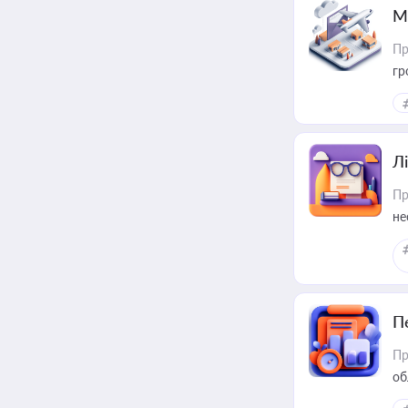
М
Пр
гр
Лі
Пр
не
П
Пр
об