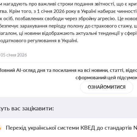
м нагадують про важливі строки подання звітності, що є к
ва. Крім того, з 1 січня 2026 року в Україні набирає чинно
х осіб, позбавлених свободи через збройну агресію. Це нов
безпечує зарахування періоду полону до страхового стажу, 
агалом, ці новини відображають актуальні тенденції у сфері
податкового регулювання в Україні.
,
05 січня 2026
Повний AI-огляд дня та посилання на всі новини, статті, віде
сформований цей підсумо
ОЗНАЙОМИТИСЯ
уть вас зацікавити:
Перехід української системи КВЕД до стандартів 