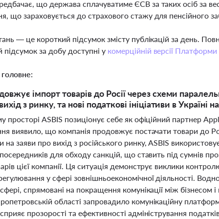
редбачає, що держава сплачуватиме ЄСВ за таких осіб за вес
ня, що зараховується до страхового стажу для пенсійного з
тань — це короткий підсумок змісту публікацій за день. По
 підсумок за добу доступні у
комерційній версії Платформи
 головне:
довжує імпорт товарів до Росії через схеми паралель
вихід з ринку, та нові податкові ініціативи в Україні н
у просторі ASBIS позиціонує себе як офіційний партнер App
ння виявило, що компанія продовжує постачати товари до Рос
на заяви про вихід з російського ринку, ASBIS використову
посередників для обходу санкцій, що ставить під сумнів про
арів цієї компанії. Ця ситуація демонструє виклики контрол
егулювання у сфері зовнішньоекономічної діяльності. Водноч
сфері, спрямовані на покращення комунікації між бізнесом 
ропетровській області запровадило комунікаційну платфор
сприяє прозорості та ефективності адміністрування податкі