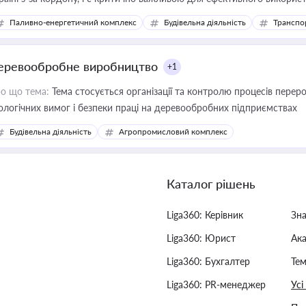
фраструктурних проєктів
Паливно-енергетичний комплекс
Будівельна діяльність
Транспо
еревообробне виробництво
+1
о що тема:
Тема стосується організації та контролю процесів перер
ологічних вимог і безпеки праці на деревообробних підприємствах
Будівельна діяльність
Агропромисловий комплекс
Каталог рішень
Liga360: Керівник
Зн
Liga360: Юрист
Ак
Liga360: Бухгалтер
Тем
Liga360: PR-менеджер
Усі