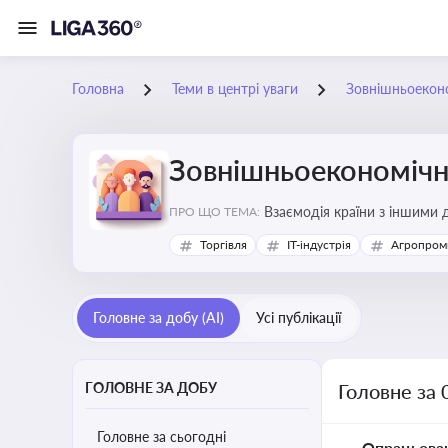
Головна
Теми в центрі уваги
Зовнішньоеконо
Зовнішньоекономічна
Взаємодія країни з іншими д
ПРО ЩО ТЕМА:
інвестиції, торгівлю, митне
Торгівля
IT-індустрія
Агропром
Головне за добу (AI)
Усі публікації
ГОЛОВНЕ ЗА ДОБУ
Головне за 
Головне за сьогодні
Опрацьова