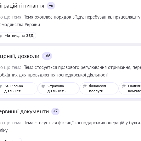
іграційні питання
+6
о що тема:
Тема охоплює порядок в’їзду, перебування, працевлаштув
омадянства України
Митниця та ЗЕД
цензії, дозволи
+66
о що тема:
Тема стосується правового регулювання отримання, пере
обхідних для провадження господарської діяльності
Банківська
Страхова
Фінансові
Паливн
діяльність
діяльність
послуги
компле
ервинні документи
+7
о що тема:
Тема стосується фіксації господарських операцій у бухг
ліку