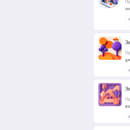
Пр
он
З
Пр
дж
З
Пр
ва
ре