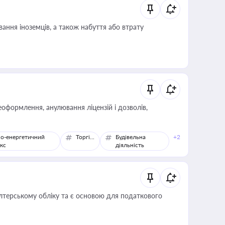
ання іноземців, а також набуття або втрату
оформлення, анулювання ліцензій і дозволів,
о-енергетичний
Торгівля
Будівельна
+2
кс
діяльність
алтерському обліку та є основою для податкового