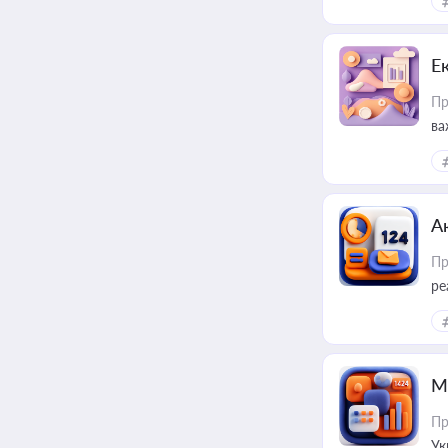
Е
Пр
ва
за
А
Пр
ре
М
Пр
Ук