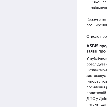
Закон пе
звільнен
Кожне з пи
розширений
Стисло про
ASBIS про
заяви про 
У публічном
розслідува
Незважаючи 
застосовує 
імпорту тов
посилення р
податковій 
ДПС у Дніп
питань, що 