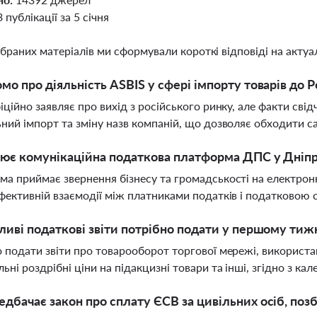
3 публікації за 5 січня
ібраних матеріалів ми сформували короткі відповіді на актуал
мо про діяльність ASBIS у сфері імпорту товарів до Р
іційно заявляє про вихід з російського ринку, але факти сві
ний імпорт та зміну назв компаній, що дозволяє обходити са
ює комунікаційна податкова платформа ДПС у Дніпр
а приймає звернення бізнесу та громадськості на електронн
фективній взаємодії між платниками податків і податковою
ливі податкові звіти потрібно подати у першому тижн
 подати звіти про товарооборот торгової мережі, використанн
ьні роздрібні ціни на підакцизні товари та інші, згідно з ка
дбачає закон про сплату ЄСВ за цивільних осіб, поз