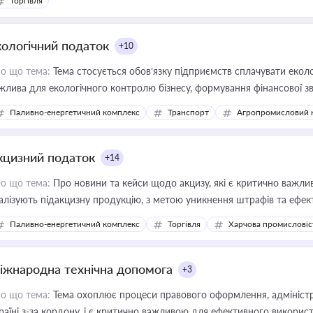
Торгівля
кологічний податок
+10
о що тема:
Тема стосується обов’язку підприємств сплачувати еколо
жлива для екологічного контролю бізнесу, формування фінансової 
конодавства
Паливно-енергетичний комплекс
Транспорт
Агропромисловий 
кцизний податок
+14
о що тема:
Про новини та кейси щодо акцизу, які є критично важли
алізують підакцизну продукцію, з метою уникнення штрафів та ефек
Паливно-енергетичний комплекс
Торгівля
Харчова промисловіс
іжнародна технічна допомога
+3
о що тема:
Тема охоплює процеси правового оформлення, адміністр
раїні з-за кордону, і є критично важливою для ефективного використ