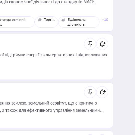
идів економічної діяльності до стандартів NACE,
о-енергетичний
Торгівля
Будівельна
+10
кс
діяльність
 підтримки енергії з альтернативних і відновлюваних
ування землею, земельний сервітут, що є критично
, а також для ефективного управління земельними