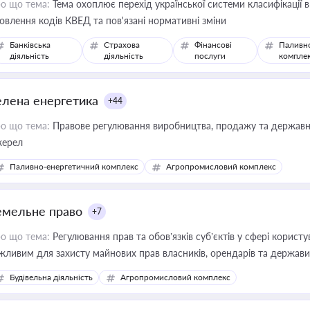
о що тема:
Тема охоплює перехід української системи класифікації в
овлення кодів КВЕД та пов'язані нормативні зміни
Банківська
Страхова
Фінансові
Паливн
діяльність
діяльність
послуги
компле
елена енергетика
+44
о що тема:
Правове регулювання виробництва, продажу та державної
ерел
Паливно-енергетичний комплекс
Агропромисловий комплекс
емельне право
+7
о що тема:
Регулювання прав та обов’язків суб’єктів у сфері корист
жливим для захисту майнових прав власників, орендарів та держави
сурсами
Будівельна діяльність
Агропромисловий комплекс