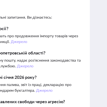
ьні запитання. Ви дізнаєтесь:
осії?
дчать про продовження імпорту товарів через
нкції.
Джерело
опетровській області?
у пошту, надає роз'яснення законодавства та
 службою.
Джерело
і січня 2026 року?
я палива, звіт із праці, декларацію про
лендарем бухгалтера.
Джерело
бавлених свободи через агресію?