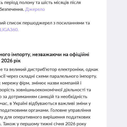
ь період полону та шість місяців після
абезпечення.
Джерело
вний список першоджерел з посиланнями та
 LIGA360.
ного імпорту, незважаючи на офіційні
а 2026 рік
le та великий дистриб'ютор електроніки, однак
ії через складні схеми паралельного імпорту.
є мережу фірм, змінює назви компаній і
зорість зовнішньоекономічної діяльності та
ю за дотриманням санкцій та необхідність
ас, в Україні відбуваються важливі зміни у
і податковими органами. Головне управління
му для оперативного вирішення податкових
в. Також у першому тижні січня 2026 року