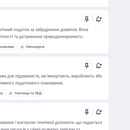
гічний податок за забруднення довкілля. Вона
звітності та дотримання природоохоронного
комплекс
Металургія
вим для підприємств, які імпортують, виробляють або
тивного податкового планування.
ть
Митниця та ЗЕД
ування і контролю технічної допомоги, що надається
ання ресурсів у сфері розвитку, реформ та