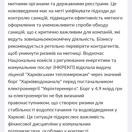
митними органами та державними реєстрами. Це
нововведення має на меті уніфікувати підходи до
контролю санкцій, підвищити ефективність митного
оформлення та унеможливити спроби обходу
санкцій, що є критично важливим для компаній, які
ведуть зовнішньоекономічну діяльність. Бізнесу
рекомендується ретельно перевіряти контрагентів,
щоб уникнути ризиків на митниці. Водночас
Національна комісія з регулювання енергетики та
комунальних послуг (НКРЕКП) відклала видачу
ліцензії "Харківським тепломережам" через значний
борг "Харківводоканалу" перед постачальником
електроенергії "Укрінтеренерго". Борг у 4,9 млрд грн
за електроенергію не був визнаний
правонаступником, що створює ризики для
стабільності водопостачання та водовідведення у
Харкові. Ця ситуація підкреслює важливість
фінансової дисципліни у комунальних
підприємствах, особливо у контексті