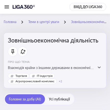
ВХІД ДО LIGA360
Головна
Теми в центрі уваги
Зовнішньоекономічна діяльність
Зовнішньоекономічна діяльність
ПРО ЩО ТЕМА:
Взаємодія країни з іншими державами в економічній
сфері, включаючи експорт та імпорт товарів і послуг,
Торгівля
IT-індустрія
міжнародні фінансові операції, інвестиції, торгівлю,
Агропромисловий комплекс
+2
митне регулювання
Головне за добу (AI)
Усі публікації