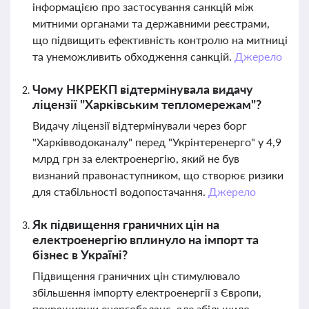
інформацією про застосування санкцій між
митними органами та державними реєстрами,
що підвищить ефективність контролю на митниці
та унеможливить обходження санкцій.
Джерело
Чому НКРЕКП відтермінувала видачу
ліцензії "Харківським тепломережам"?
Видачу ліцензії відтермінували через борг
"Харківводоканалу" перед "Укрінтеренерго" у 4,9
млрд грн за електроенергію, який не був
визнаний правонаступником, що створює ризики
для стабільності водопостачання.
Джерело
Як підвищення граничних цін на
електроенергію вплинуло на імпорт та
бізнес в Україні?
Підвищення граничних цін стимулювало
збільшення імпорту електроенергії з Європи,
покращивши енергобаланс, але збільшило