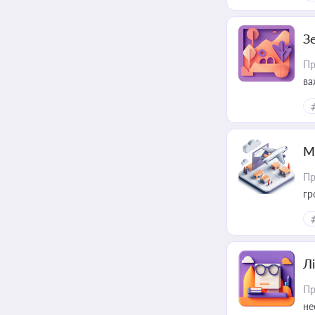
З
Пр
ва
ре
М
Пр
гр
Лі
Пр
не