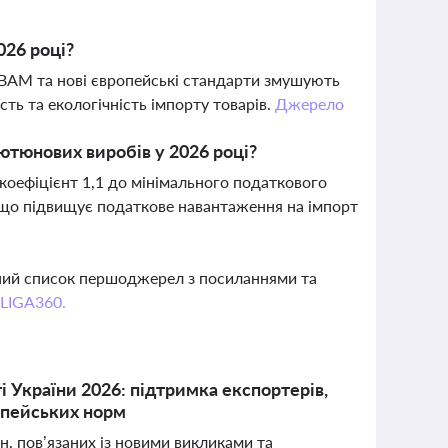
026 році?
BAM та нові європейські стандарти змушують
сть та екологічність імпорту товарів.
Джерело
ютюнових виробів у 2026 році?
 коефіцієнт 1,1 до мінімального податкового
к, що підвищує податкове навантаження на імпорт
вний список першоджерел з посиланнями та
 LIGA360.
 України 2026: підтримка експортерів,
ропейських норм
н, пов’язаних із новими викликами та