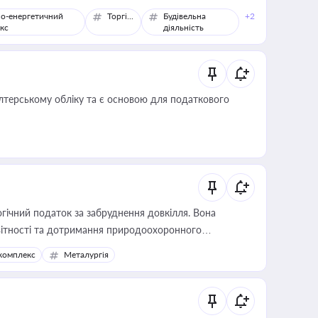
о-енергетичний
Торгівля
Будівельна
+2
кс
діяльність
алтерському обліку та є основою для податкового
гічний податок за забруднення довкілля. Вона
звітності та дотримання природоохоронного
комплекс
Металургія