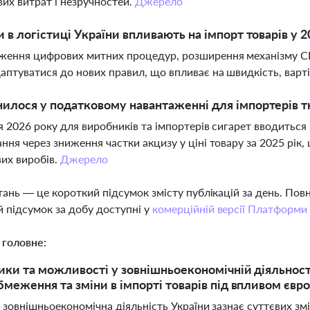
их витрат і незручностей.
Джерело
и в логістиці України впливають на імпорт товарів у 2
ження цифрових митних процедур, розширення механізму C
даптуватися до нових правил, що впливає на швидкість, варті
илося у податковому навантаженні для імпортерів т
ня 2026 року для виробників та імпортерів сигарет вводиться
ання через зниження частки акцизу у ціні товару за 2025 рі
их виробів.
Джерело
тань — це короткий підсумок змісту публікацій за день. По
 підсумок за добу доступні у
комерційній версії Платформи
 головне:
ики та можливості у зовнішньоекономічній діяльності
бмеження та зміни в імпорті товарів під впливом єв
 зовнішньоекономічна діяльність України зазнає суттєвих змі