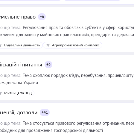
емельне право
+6
о що тема:
Регулювання прав та обов’язків суб’єктів у сфері корист
жливим для захисту майнових прав власників, орендарів та держави
сурсами
Будівельна діяльність
Агропромисловий комплекс
іграційні питання
+6
о що тема:
Тема охоплює порядок в’їзду, перебування, працевлаштув
омадянства України
Митниця та ЗЕД
цензії, дозволи
+41
о що тема:
Тема стосується правового регулювання отримання, пере
обхідних для провадження господарської діяльності