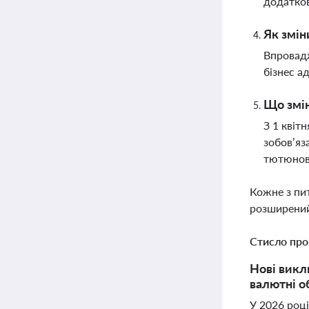
додатков
Як змін
Впровад
бізнес а
Що змін
З 1 квіт
зобов’яз
тютюнов
Кожне з пи
розширений
Стисло про
Нові викл
валютні о
У 2026 році