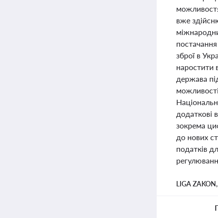
можливостя
вже здійсню
міжнародни
постачання
зброї в Укр
наростити 
держава пі
можливості 
Національн
додаткові в
зокрема ци
до нових ст
податків д
регулюванн
LIGA ZAKON