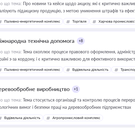
о що тема:
Про новини та кейси щодо акцизу, які є критично важли
алізують підакцизну продукцію, з метою уникнення штрафів та ефек
Паливно-енергетичний комплекс
Торгівля
Харчова промисловіс
іжнародна технічна допомога
+8
о що тема:
Тема охоплює процеси правового оформлення, адміністр
раїні з-за кордону, і є критично важливою для ефективного використ
фраструктурних проєктів
Паливно-енергетичний комплекс
Будівельна діяльність
Транспо
еревообробне виробництво
+1
о що тема:
Тема стосується організації та контролю процесів перер
ологічних вимог і безпеки праці на деревообробних підприємствах
Будівельна діяльність
Агропромисловий комплекс