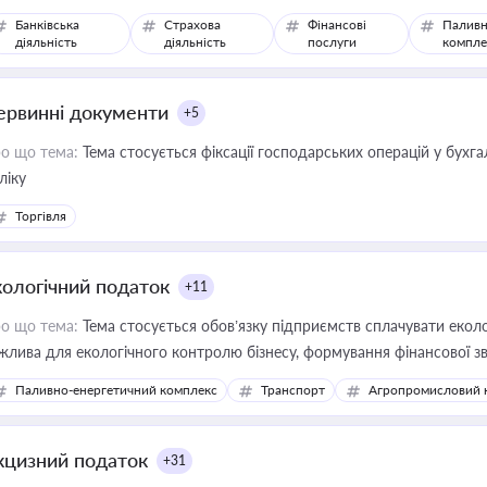
Банківська
Страхова
Фінансові
Паливн
діяльність
діяльність
послуги
компле
ервинні документи
+5
о що тема:
Тема стосується фіксації господарських операцій у бухг
ліку
Торгівля
кологічний податок
+11
о що тема:
Тема стосується обов’язку підприємств сплачувати еколо
жлива для екологічного контролю бізнесу, формування фінансової 
конодавства
Паливно-енергетичний комплекс
Транспорт
Агропромисловий 
кцизний податок
+31