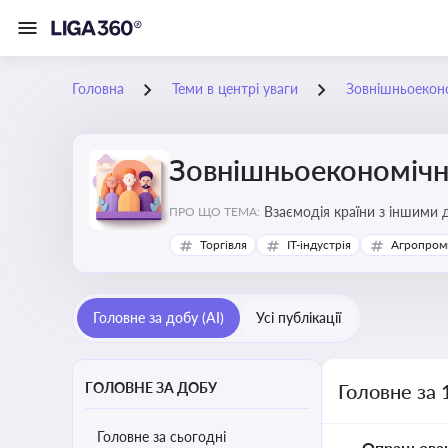
Головна
Теми в центрі уваги
Зовнішньоеконо
Зовнішньоекономічна
Взаємодія країни з іншими д
ПРО ЩО ТЕМА:
інвестиції, торгівлю, митне
Торгівля
IT-індустрія
Агропром
Головне за добу (AI)
Усі публікації
ГОЛОВНЕ ЗА ДОБУ
Головне за 
Головне за сьогодні
Опрацьова