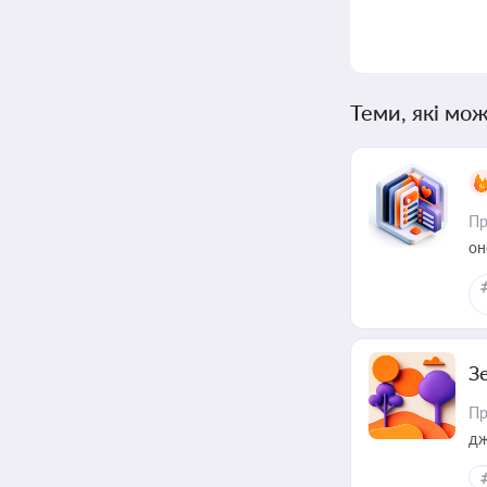
Теми, які мож
Пр
он
З
Пр
дж