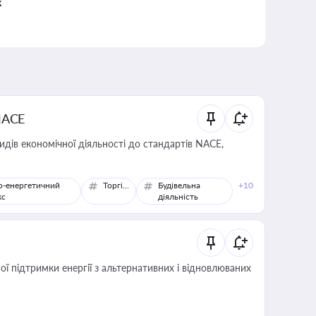
к
NACE
идів економічної діяльності до стандартів NACE,
о-енергетичний
Торгівля
Будівельна
+10
кс
діяльність
 підтримки енергії з альтернативних і відновлюваних