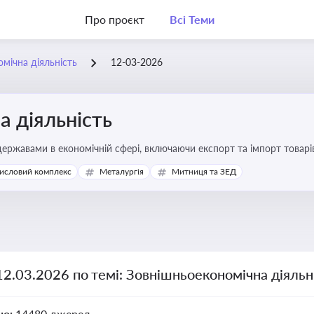
Про проєкт
Всі Теми
мічна діяльність
12-03-2026
 діяльність
ержавами в економічній сфері, включаючи експорт та імпорт товарів 
 регулювання
исловий комплекс
Металургія
Митниця та ЗЕД
12.03.2026 по темі: Зовнішньоекономічна діяльн
но:
14480 джерел