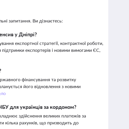
ьні запитання. Ви дізнаєтесь:
енсив у Дніпрі?
ання експортної стратегії, контрактної роботи,
и підтримки експортерів і новими вимогами ЄС,
?
ержавного фінансування та розвитку
планується його відновлення з новими
ело
БУ для українців за кордоном?
кладнює здійснення великих платежів за
и кілька рахунків, що призводить до