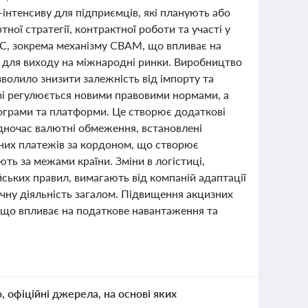
інтенсиву для підприємців, які планують або
ої стратегії, контрактної роботи та участі у
С, зокрема механізму CBAM, що впливає на
у для виходу на міжнародні ринки. Виробництво
зволило знизити залежність від імпорту та
зі регулюється новими правовими нормами, а
рограми та платформи. Це створює додаткові
одночас валютні обмеження, встановлені
них платежів за кордоном, що створює
ть за межами країни. Зміни в логістиці,
ьких правил, вимагають від компаній адаптації
ічну діяльність загалом. Підвищення акцизних
 що впливає на податкове навантаження та
о, офіційні джерела, на основі яких