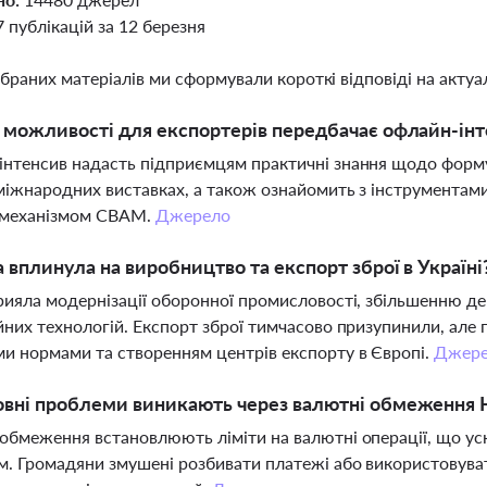
7 публікацій за 12 березня
ібраних матеріалів ми сформували короткі відповіді на актуал
і можливості для експортерів передбачає офлайн-інт
нтенсив надасть підприємцям практичні знання щодо формув
 міжнародних виставках, а також ознайомить з інструментам
 механізмом CBAM.
Джерело
а вплинула на виробництво та експорт зброї в Україні
рияла модернізації оборонної промисловості, збільшенню д
йних технологій. Експорт зброї тимчасово призупинили, але 
и нормами та створенням центрів експорту в Європі.
Джер
овні проблеми виникають через валютні обмеження Н
обмеження встановлюють ліміти на валютні операції, що ус
. Громадяни змушені розбивати платежі або використовуват