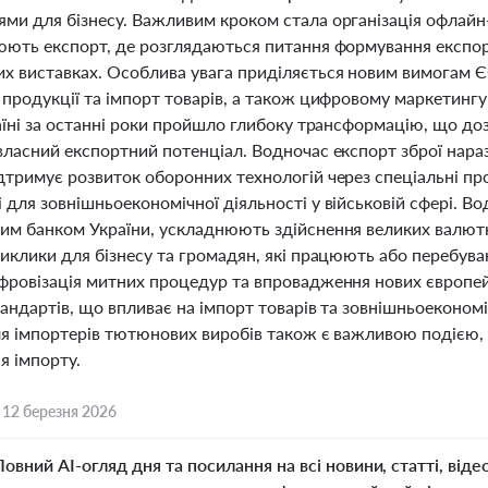
ми для бізнесу. Важливим кроком стала організація офлайн-
ють експорт, де розглядаються питання формування експортн
х виставках. Особлива увага приділяється новим вимогам Є
 продукції та імпорт товарів, а також цифровому маркетинг
аїні за останні роки пройшло глибоку трансформацію, що до
власний експортний потенціал. Водночас експорт зброї нара
дтримує розвиток оборонних технологій через спеціальні п
для зовнішньоекономічної діяльності у військовій сфері. В
им банком України, ускладнюють здійснення великих валют
иклики для бізнесу та громадян, які працюють або перебуваю
фровізація митних процедур та впровадження нових європейс
андартів, що впливає на імпорт товарів та зовнішньоеконом
ля імпортерів тютюнових виробів також є важливою подією,
я імпорту.
,
12 березня 2026
Повний AI-огляд дня та посилання на всі новини, статті, віде