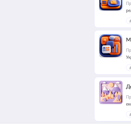
Пр
ре
М
Пр
Ук
ін
Д
Пр
ек