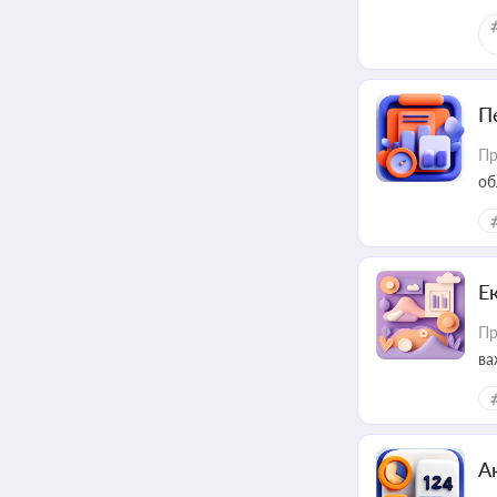
П
Пр
об
Е
Пр
ва
за
А