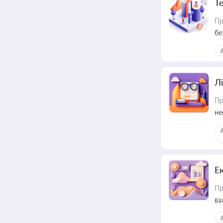
Т
Пр
бе
Лі
Пр
не
Е
Пр
ва
за