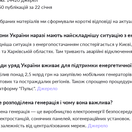
50 публікацій за 22 січня
ібраних матеріалів ми сформували короткі відповіді на актуал
іони України наразі мають найскладнішу ситуацію з 
ніша ситуація з енергопостачанням спостерігається у Києві, 
 та Харківській областях. Там тривають аварійні відключенн
оди уряд України вживає для підтримки енергетично
ілив понад 2,5 млрд грн на закупівлю мобільних генераторів
ових та постраждалих регіонів. Також спрощено процедури
атформу "Пульс".
Джерело
 розподілена генерація і чому вона важлива?
ена генерація — це виробництво електроенергії безпосеред
ектростанцій, сонячних панелей, когенераційних установок.
залежність від централізованих мереж.
Джерело