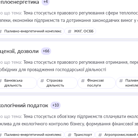
еплоенергетика
+4
о що тема:
Тема стосується правового регулювання сфери теплопост
зпеки, економіки підприємств та дотримання законодавчих вимог у
Паливно-енергетичний комплекс
ЖКГ, ОСББ
цензії, дозволи
+66
о що тема:
Тема стосується правового регулювання отримання, пере
обхідних для провадження господарської діяльності
Банківська
Страхова
Фінансові
Паливн
діяльність
діяльність
послуги
компле
кологічний податок
+10
о що тема:
Тема стосується обов’язку підприємств сплачувати еколо
жлива для екологічного контролю бізнесу, формування фінансової 
конодавства
Паливно-енергетичний комплекс
Транспорт
Агропромисловий 