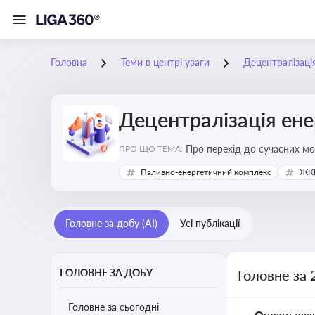
Головна
Теми в центрі уваги
Децентралізаці
Децентралізація ен
Про перехід до сучасних мо
ПРО ЩО ТЕМА:
підвищення енергонезалежн
Паливно-енергетичний комплекс
ЖКГ
Головне за добу (AI)
Усі публікації
ГОЛОВНЕ ЗА ДОБУ
Головне за 
Головне за сьогодні
Опрацьова