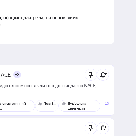
о, офіційні джерела, на основі яких
к
NACE
+2
идів економічної діяльності до стандартів NACE,
о-енергетичний
Торгівля
Будівельна
+10
кс
діяльність