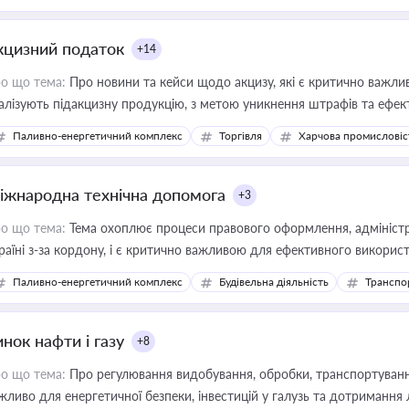
кцизний податок
+14
о що тема:
Про новини та кейси щодо акцизу, які є критично важли
алізують підакцизну продукцію, з метою уникнення штрафів та ефек
Паливно-енергетичний комплекс
Торгівля
Харчова промисловіс
іжнародна технічна допомога
+3
о що тема:
Тема охоплює процеси правового оформлення, адміністр
раїні з-за кордону, і є критично важливою для ефективного використ
фраструктурних проєктів
Паливно-енергетичний комплекс
Будівельна діяльність
Транспо
нок нафти і газу
+8
о що тема:
Про регулювання видобування, обробки, транспортування
жливо для енергетичної безпеки, інвестицій у галузь та дотримання 