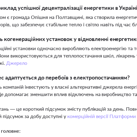
иклад успішної децентралізації енергетики в Україн
м є громада Опішня на Полтавщині, яка створила енергетичн
орів, що забезпечує стабільне тепло і світло навіть під час б
ь когенераційних установок у відновленні енергетик
ційні установки одночасно виробляють електроенергію та 
Вони використовуються для теплопостачання шкіл, лікарень т
жі.
Джерело
ес адаптується до перебоїв з електропостачанням?
ь компаній інвестують у власні альтернативні джерела енергії
 Це допомагає зменшити вплив відключень на виробництво т
тань — це короткий підсумок змісту публікацій за день. По
 підсумок за добу доступні у
комерційній версії Платформи
 головне: