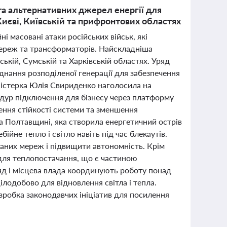
та альтернативних джерел енергії для
Києві, Київській та прифронтових областях
і масовані атаки російських військ, які
ереж та трансформаторів. Найскладніша
вській, Сумській та Харківській областях. Уряд
днання розподіленої генерації для забезпечення
ністерка Юлія Свириденко наголосила на
едур підключення для бізнесу через платформу
ення стійкості системи та зменшення
на Полтавщині, яка створила енергетичний острів
ійне тепло і світло навіть під час блекаутів.
ваних мереж і підвищити автономність. Крім
 для теплопостачання, що є частиною
яд і місцева влада координують роботу понад
ілодобово для відновлення світла і тепла.
зробка законодавчих ініціатив для посилення