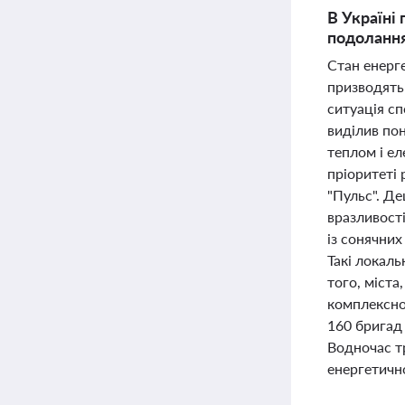
В Україні
подолання
Стан енерге
призводять
ситуація сп
виділив пон
теплом і е
пріоритеті
"Пульс". Д
вразливості
із сонячних
Такі локал
того, міста
комплексно
160 бригад 
Водночас т
енергетично