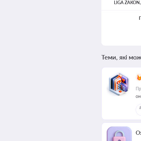
LIGA ZAKON
Теми, які мож
Пр
он
О