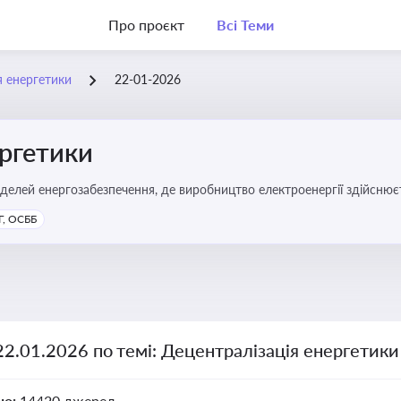
Про проєкт
Всі Теми
я енергетики
22-01-2026
ергетики
делей енергозабезпечення, де виробництво електроенергії здійсню
ості громад, зменшення втрат при транспортуванні енергії та сти
, ОСББ
22.01.2026 по темі: Децентралізація енергетики
но:
14420 джерел