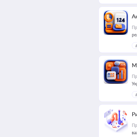
А
Пр
ре
М
Пр
Ук
ін
Ри
Пр
ва