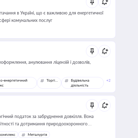
ачання в Україні, що є важливою для енергетичної
 сфері комунальних послуг
оформлення, анулювання ліцензій і дозволів,
о-енергетичний
Торгівля
Будівельна
+2
кс
діяльність
гічний податок за забруднення довкілля. Вона
звітності та дотримання природоохоронного
комплекс
Металургія