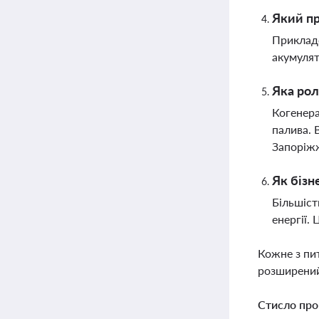
Який пр
Прикладо
акумулят
Яка рол
Когенера
палива. 
Запоріж
Як бізн
Більшіст
енергії.
Кожне з пи
розширений
Стисло про