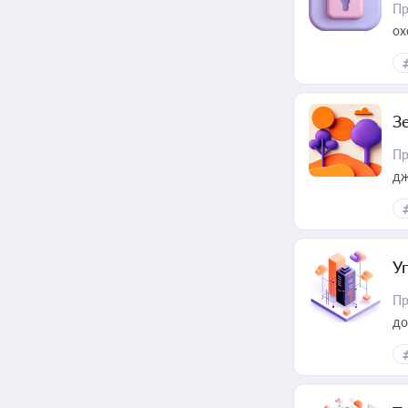
Пр
ох
З
Пр
дж
У
Пр
до