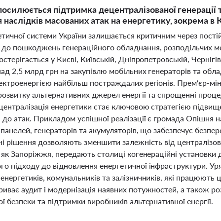
 посилюється підтримка децентралізованої генерації 
 наслідків масованих атак на енергетику, зокрема в 
тичної системи України залишається критичним через постійн
 до пошкоджень генераційного обладнання, розподільчих м
остерігається у Києві, Київській, Дніпропетровській, Чернігі
ад 2,5 млрд грн на закупівлю мобільних генераторів та обла
лектроенергією найбільш постраждалих регіонів. Прем'єр-мі
 розвитку альтернативних джерел енергії та спрощенні проц
ецентралізація енергетики стає ключовою стратегією підвищ
 до атак. Прикладом успішної реалізації є громада Опішня 
 панелей, генераторів та акумуляторів, що забезпечує безпереб
ьні рішення дозволяють зменшити залежність від централізо
, як Запоріжжя, передають столиці когенераційні установки
го підходу до відновлення енергетичної інфраструктури. Ур
енергетиків, комунальників та залізничників, які працюють ц
риває аудит і модернізація наявних потужностей, а також ро
ї безпеки та підтримки виробників альтернативної енергії.