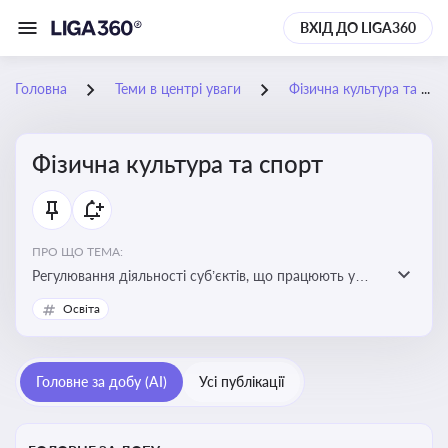
ВХІД ДО LIGA360
Головна
Теми в центрі уваги
Фізична культура та спорт
Фізична культура та спорт
ПРО ЩО ТЕМА:
Регулювання діяльності суб’єктів, що працюють у
сфері фізичної культури та спорту, включаючи
Освіта
оздоровлення населення, професійний і аматорський
спорт, що є важливим для розвитку кадрового
потенціалу, соціального захисту та ефективної
Головне за добу (AI)
Усі публікації
реалізації державної політики у цій галузі